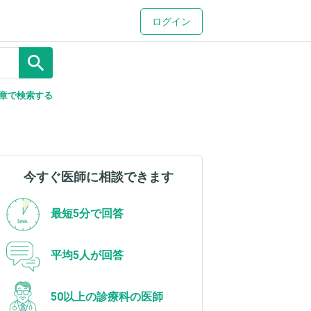
ログイン
search
章で検索する
今すぐ医師に相談できます
最短5分で回答
平均5人が回答
50以上の診療科の医師