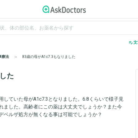
edit_note
文
事療法
83歳の母がA1c7.3もなりました
ました
ていた母がA1c7.3となりました。6.8くらいで様子見
れました。高齢者にこの薬は大丈夫でしょうか？また今
デベルザ処方が無くなる事は可能でしょうか？