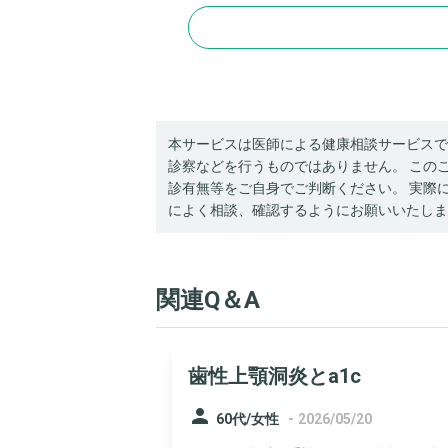
本サービスは医師による健康相談サービスで
診察などを行うものではありません。 この
診有無等をご自身でご判断ください。 実際
によく相談、確認するようにお願いいたしま
関連Q＆A
歯性上顎洞炎とa1c
person
-
60代/女性
2026/05/20