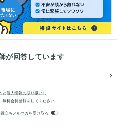
医師が回答しています
navigate_next
約
と
個人情報の取り扱い
に
、無料会員登録をしてください
orsお役立ちメルマガを受け取る