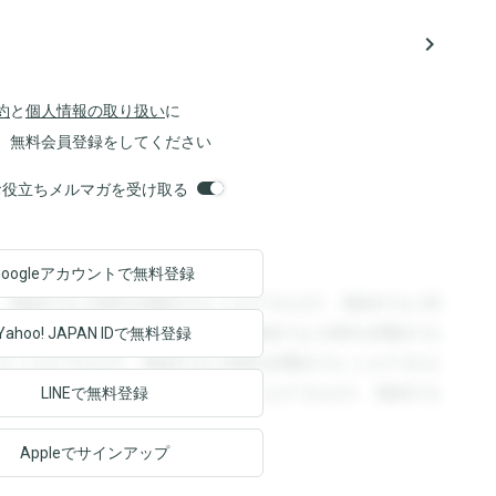
navigate_next
約
と
個人情報の取り扱い
に
、無料会員登録をしてください
orsお役立ちメルマガを受け取る
Googleアカウントで
無料登録
。登録すると回答を閲覧することができます。登録すると回
回答を閲覧することができます。登録すると回答を閲覧する
Yahoo! JAPAN ID
で無料登録
ることができます。登録すると回答を閲覧することができま
ます。登録すると回答を閲覧することができます。登録する
LINEで無料登録
Appleでサインアップ