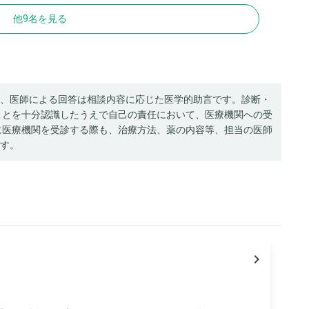
他9名を見る
、医師による回答は相談内容に応じた医学的助言です。診断・
ことを十分認識したうえで自己の責任において、医療機関への受
に医療機関を受診する際も、治療方法、薬の内容等、担当の医師
す。
navigate_next