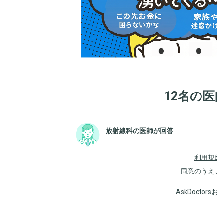
12名の
放射線科の医師が回答
利用規
同意のうえ
AskDoct