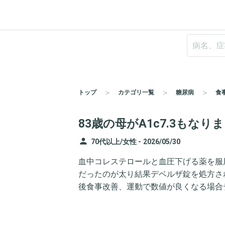
トップ
カテゴリ一覧
糖尿病
食
83歳の母がA1c7.3もなり
person
70代以上/女性 -
2026/05/30
血中コレステロールと血圧下げる薬を服用し
だったのが太り結果デベルザ錠を処方さ
後食事改善、運動で数値が良くなる場合