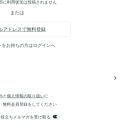
NSに利用状況は投稿されません
または
ルアドレスで無料登録
トをお持ちの方は
ログイン
へ
navigate_next
約
と
個人情報の取り扱い
に
、無料会員登録をしてください
orsお役立ちメルマガを受け取る