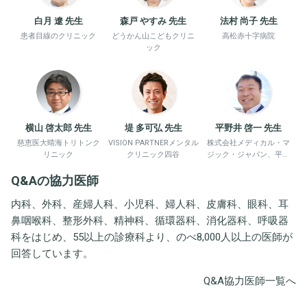
白月 遼 先生
森戸 やすみ 先生
法村 尚子 先生
患者目線のクリニック
どうかん山こどもクリニ
高松赤十字病院
ック
横山 啓太郎 先生
堤 多可弘 先生
平野井 啓一 先生
慈恵医大晴海トリトンク
VISION PARTNERメンタル
株式会社メディカル・マ
リニック
クリニック四谷
ジック・ジャパン、平野
井労働衛生コンサルタン
Q&Aの協力医師
ト事務所
内科、外科、産婦人科、小児科、婦人科、皮膚科、眼科、耳
鼻咽喉科、整形外科、精神科、循環器科、消化器科、呼吸器
科をはじめ、55以上の診療科より、のべ8,000人以上の医師が
回答しています。
Q&A協力医師一覧へ