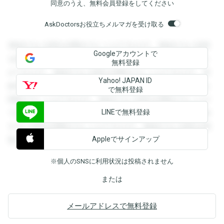
同意のうえ、無料会員登録をしてください
AskDoctorsお役立ちメルマガを受け取る
登録すると回答を閲覧することができます。登録すると回答
Googleアカウントで
を閲覧することができます。登録すると回答を閲覧すること
無料登録
ができます。登録すると回答を閲覧することができます。登
Yahoo! JAPAN ID
録すると回答を閲覧することができます。登録すると回答を
で無料登録
閲覧することができます。登録すると回答を閲覧することが
LINEで無料登録
できます。登録すると回答を閲覧することができます。登録
すると回答を閲覧することができます。登録すると回答を閲
Appleでサインアップ
覧することができます。
※個人のSNSに利用状況は投稿されません
または
メールアドレスで無料登録