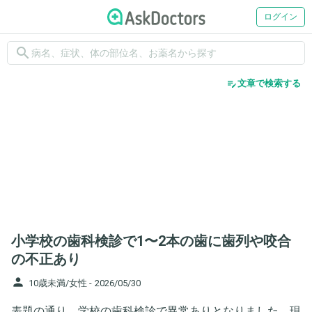
ログイン
search
edit_note
文章で検索する
小学校の歯科検診で1〜2本の歯に歯列や咬合
の不正あり
person
10歳未満/女性 -
2026/05/30
表題の通り、学校の歯科検診で異常ありとなりました。現