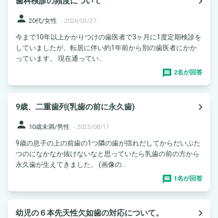
navigate_next
歯科検診の頻度について
person
20代/女性
-
2026/03/27
今まで10年以上かかりつけの歯医者で3ヶ月に1度定期検診を
していましたが、転居に伴い約1年前から別の歯医者にかか
っています。 現在通ってい...
2名が回答
navigate_next
9歳、二重歯列(乳歯の前に永久歯)
person
10歳未満/男性
-
2025/08/17
9歳の息子の上の前歯の1つ隣の歯が揺れだしてからだいぶた
つのになかなか抜けないなと思っていたら乳歯の前の方から
永久歯が生えてきました。 (画像の...
1名が回答
navigate_next
幼児の６本先天性欠如歯の対応について。