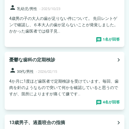
person
乳幼児/男性
-
2025/10/23
4歳男の子の大人の歯が足りない件について。 先日レントゲ
ンで確認し、６本大人の歯が足らないことが発覚しました。
かかった歯医者では様子見...
1名が回答
navigate_next
憂鬱な歯科の定期検診
person
30代/男性
-
2026/02/15
4か月に1度ほど歯医者で定期検診を受けています。毎回、歯
肉を針のようなもので突いて何かを確認していると思うので
すが、箇所によりますが痛くて嫌です...
4名が回答
navigate_next
13歳男子、過蓋咬合の指摘