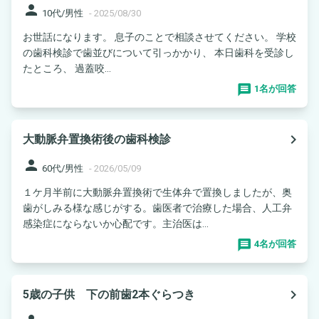
person
10代/男性
-
2025/08/30
お世話になります。 息子のことで相談させてください。 学校
の歯科検診で歯並びについて引っかかり、 本日歯科を受診し
たところ、 過蓋咬...
1名が回答
navigate_next
大動脈弁置換術後の歯科検診
person
60代/男性
-
2026/05/09
１ケ月半前に大動脈弁置換術で生体弁で置換しましたが、奥
歯がしみる様な感じがする。歯医者で治療した場合、人工弁
感染症にならないか心配です。主治医は...
4名が回答
navigate_next
5歳の子供 下の前歯2本ぐらつき