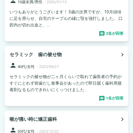
person
10歳未満/男性
-
2026/01/15
いつもありがとうございます！ 5歳の次男ですが、10月頭頃
に足を滑らせ、自宅のテーブルの縁に顎を強打しました。 口
腔内が切れ出血と、...
2名が回答
navigate_next
セラミック 歯の被せ物
person
40代/女性
-
2025/09/27
セラミックの被せ物が二ヶ月くらいで取れて歯医者の予約が
すぐにとれず前歯だし食事会があったので即日届く歯科用接
着剤なるものできれいにくっつけました...
1名が回答
navigate_next
喉が痛い時に矯正歯科
person
30代/女性
-
2025/12/22