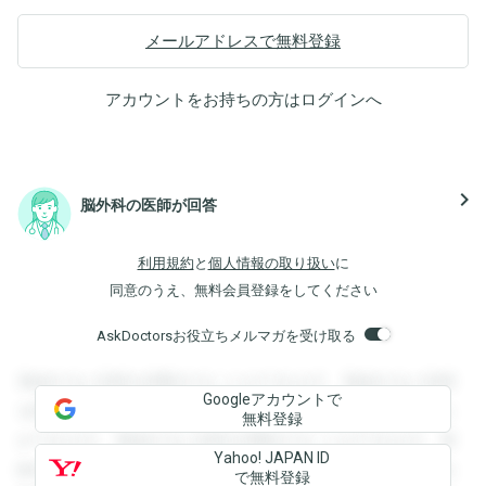
メールアドレスで無料登録
アカウントをお持ちの方は
ログイン
へ
navigate_next
脳外科の医師が回答
利用規約
と
個人情報の取り扱い
に
同意のうえ、無料会員登録をしてください
AskDoctorsお役立ちメルマガを受け取る
登録すると回答を閲覧することができます。登録すると回答
Googleアカウントで
を閲覧することができます。登録すると回答を閲覧すること
無料登録
ができます。登録すると回答を閲覧することができます。登
Yahoo! JAPAN ID
録すると回答を閲覧することができます。登録すると回答を
で無料登録