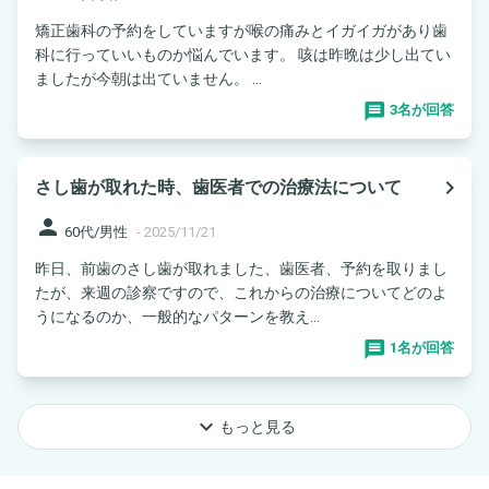
矯正歯科の予約をしていますが喉の痛みとイガイガがあり歯
科に行っていいものか悩んでいます。 咳は昨晩は少し出てい
ましたが今朝は出ていません。 ...
3名が回答
navigate_next
さし歯が取れた時、歯医者での治療法について
person
60代/男性
-
2025/11/21
昨日、前歯のさし歯が取れました、歯医者、予約を取りまし
たが、来週の診察ですので、これからの治療についてどのよ
うになるのか、一般的なパターンを教え...
1名が回答
keyboard_arrow_down
もっと見る