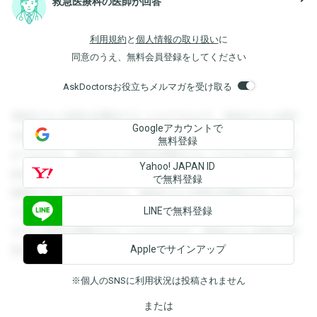
救急医療科の医師が回答
利用規約
と
個人情報の取り扱い
に
同意のうえ、無料会員登録をしてください
AskDoctorsお役立ちメルマガを受け取る
登録すると回答を閲覧することができます。登録すると回答
Googleアカウントで
を閲覧することができます。登録すると回答を閲覧すること
無料登録
ができます。登録すると回答を閲覧することができます。登
Yahoo! JAPAN ID
録すると回答を閲覧することができます。登録すると回答を
で無料登録
閲覧することができます。登録すると回答を閲覧することが
LINEで無料登録
できます。登録すると回答を閲覧することができます。登録
すると回答を閲覧することができます。登録すると回答を閲
Appleでサインアップ
覧することができます。
※個人のSNSに利用状況は投稿されません
または