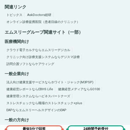
関連リンク
トピックス
AskDoctors総研
オンライン診療提携医院（患者目線のクリニック）
エムスリーグループ関連サイト（一部）
医療機関向け
クラウド電子カルテならエムスリーデジカル
クリニック向け診療支援システムならデジスマ診療
訪問介護ソフトならケアウィング
一般企業向け
法人向け健康支援サービスならホワイト・ジャック(M3PSP)
健康経営レポートならEBHS Life
健康経営メディアならGO100
健康管理システムならハピネスパートナーズ
ストレスチェックなら職場のストレスチェック+plus
EAPならエムスリーヘルスデザインのEAP
一般の方向け
医療総合サイトQLife（キューライフ）
肥満症総合サイトならひまんラボ
最短5分で回答
24時間予約受付