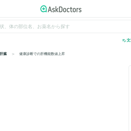
edit_note
文
肝臓
健康診断での肝機能数値上昇