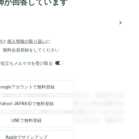
師が回答しています
navigate_next
約
と
個人情報の取り扱い
に
、無料会員登録をしてください
orsお役立ちメルマガを受け取る
Googleアカウントで
無料登録
。登録すると回答を閲覧することができます。登録すると回
回答を閲覧することができます。登録すると回答を閲覧する
Yahoo! JAPAN ID
で無料登録
ることができます。登録すると回答を閲覧することができま
ます。登録すると回答を閲覧することができます。登録する
LINEで無料登録
Appleでサインアップ