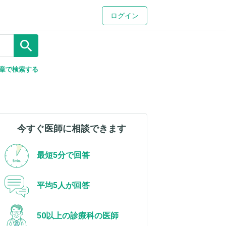
ログイン
search
章で検索する
今すぐ医師に相談できます
最短5分で回答
平均5人が回答
50以上の診療科の医師