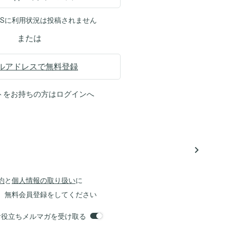
NSに利用状況は投稿されません
または
ルアドレスで無料登録
トをお持ちの方は
ログイン
へ
navigate_next
約
と
個人情報の取り扱い
に
、無料会員登録をしてください
orsお役立ちメルマガを受け取る