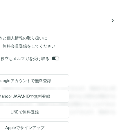
navigate_next
約
と
個人情報の取り扱い
に
、無料会員登録をしてください
orsお役立ちメルマガを受け取る
Googleアカウントで
無料登録
。登録すると回答を閲覧することができます。登録すると回
回答を閲覧することができます。登録すると回答を閲覧する
Yahoo! JAPAN ID
で無料登録
ることができます。登録すると回答を閲覧することができま
ます。登録すると回答を閲覧することができます。登録する
LINEで無料登録
Appleでサインアップ