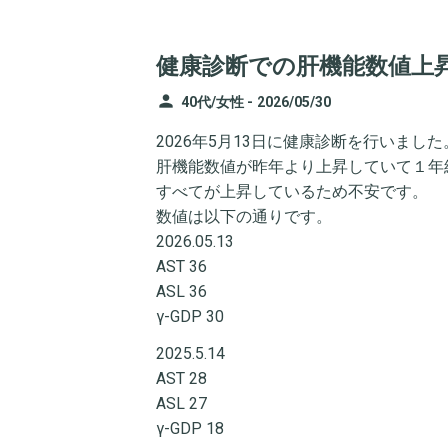
健康診断での肝機能数値上
person
40代/女性 -
2026/05/30
2026年5月13日に健康診断を行いました
肝機能数値が昨年より上昇していて１年
すべてが上昇しているため不安です。
数値は以下の通りです。
2026.05.13
AST 36
ASL 36
γ-GDP 30
2025.5.14
AST 28
ASL 27
γ-GDP 18