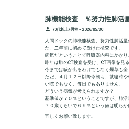
肺機能検査 ％努力性肺活
person
70代以上/男性 -
2026/05/30
人間ドックの肺機能検査、努力性肺活量
た。二年前に初めて受けた検査です。
病気だということで呼吸器内科にかかり
昨年は肺のCT検査を受け、CT画像を見
今までは咳が出るわけでもなく煙草も全
ただ、４月１２日以降今朝も、就寝時や
い咳でもなく、毎日でもありません。
どういう病気が考えられますか？
基準値が７０％ということですが、肺活
７０歳くらいで６５％という値は明らか
宜しくお願い致します。