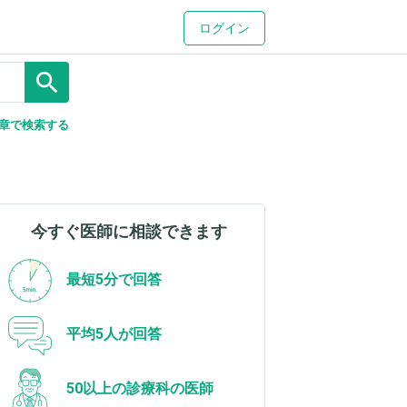
ログイン
search
章で検索する
今すぐ医師に相談できます
最短5分で回答
平均5人が回答
50以上の診療科の医師