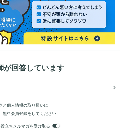
師が回答しています
navigate_next
約
と
個人情報の取り扱い
に
、無料会員登録をしてください
orsお役立ちメルマガを受け取る