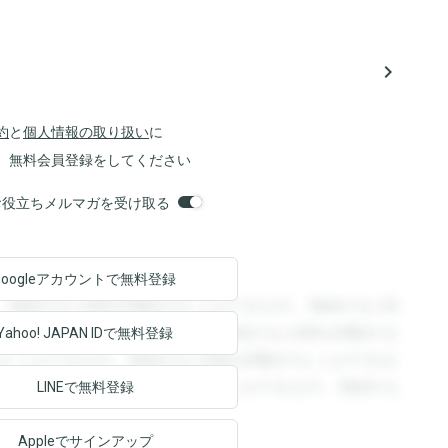
navigate_next
約
と
個人情報の取り扱い
に
、無料会員登録をしてください
orsお役立ちメルマガを受け取る
Googleアカウントで
無料登録
。登録すると回答を閲覧することができます。登録すると回
回答を閲覧することができます。登録すると回答を閲覧する
Yahoo! JAPAN ID
で無料登録
ることができます。登録すると回答を閲覧することができま
ます。登録すると回答を閲覧することができます。登録する
LINEで無料登録
Appleでサインアップ