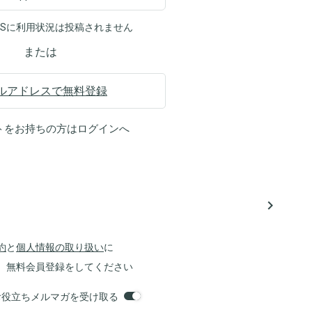
NSに利用状況は投稿されません
または
ルアドレスで無料登録
トをお持ちの方は
ログイン
へ
navigate_next
約
と
個人情報の取り扱い
に
、無料会員登録をしてください
orsお役立ちメルマガを受け取る