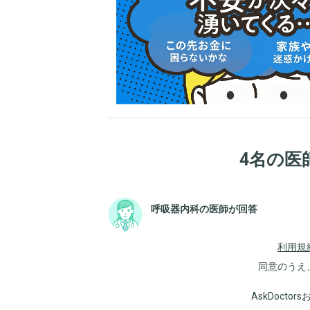
4名の医
呼吸器内科の医師が回答
利用規
同意のうえ
AskDoct