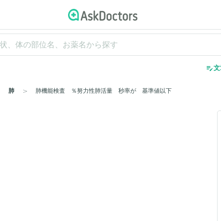
edit_note
文
肺
肺機能検査 ％努力性肺活量 秒率が 基準値以下