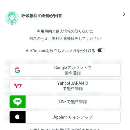
navigate_next
呼吸器科の医師が回答
利用規約
と
個人情報の取り扱い
に
同意のうえ、無料会員登録をしてください
AskDoctorsお役立ちメルマガを受け取る
登録すると回答を閲覧することができます。登録すると回答
Googleアカウントで
を閲覧することができます。登録すると回答を閲覧すること
無料登録
ができます。登録すると回答を閲覧することができます。登
Yahoo! JAPAN ID
録すると回答を閲覧することができます。登録すると回答を
で無料登録
閲覧することができます。登録すると回答を閲覧することが
LINEで無料登録
できます。登録すると回答を閲覧することができます。登録
すると回答を閲覧することができます。登録すると回答を閲
Appleでサインアップ
覧することができます。