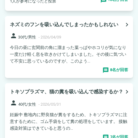
1人が参考になったと投票
navigate_next
ネズミのフンを吸い込んでしまったかもしれない
person
30代/男性
-
2026/04/09
今日の昼に玄関前の角に溜まった葉っぱやホコリが気になり
一度だけ軽く息を吹きかけてしまいました。その後に気づい
て不安に思っているのですが、このよう...
8名が回答
navigate_next
トキソプラズマ、猫の糞を吸い込んで感染するか？
person
40代/女性
-
2026/05/31
妊娠中 敷地内に野良猫が糞をするため、トキソプラズマに注
意するために、ゴム手袋をして糞の処理をしています。 接触
感染対策はできていると思うの...
7名が回答