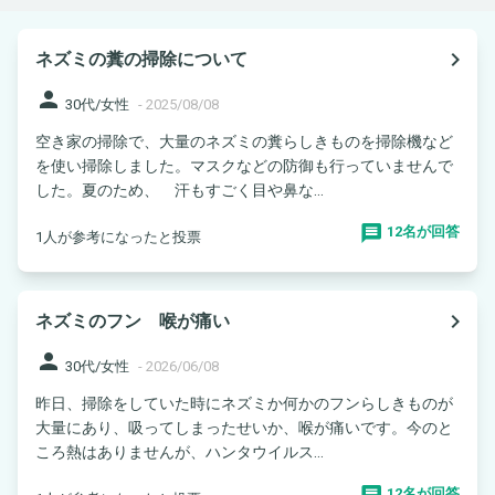
navigate_next
ネズミの糞の掃除について
person
30代/女性
-
2025/08/08
空き家の掃除で、大量のネズミの糞らしきものを掃除機など
を使い掃除しました。マスクなどの防御も行っていませんで
した。夏のため、 汗もすごく目や鼻な...
12名が回答
1人が参考になったと投票
navigate_next
ネズミのフン 喉が痛い
person
30代/女性
-
2026/06/08
昨日、掃除をしていた時にネズミか何かのフンらしきものが
大量にあり、吸ってしまったせいか、喉が痛いです。今のと
ころ熱はありませんが、ハンタウイルス...
12名が回答