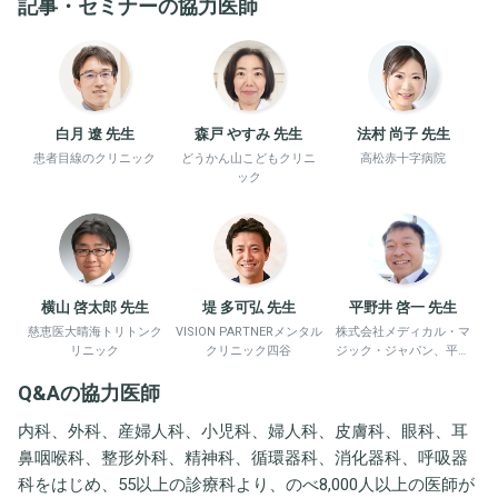
記事・セミナーの協力医師
白月 遼 先生
森戸 やすみ 先生
法村 尚子 先生
患者目線のクリニック
どうかん山こどもクリニ
高松赤十字病院
ック
横山 啓太郎 先生
堤 多可弘 先生
平野井 啓一 先生
慈恵医大晴海トリトンク
VISION PARTNERメンタル
株式会社メディカル・マ
リニック
クリニック四谷
ジック・ジャパン、平野
井労働衛生コンサルタン
Q&Aの協力医師
ト事務所
内科、外科、産婦人科、小児科、婦人科、皮膚科、眼科、耳
鼻咽喉科、整形外科、精神科、循環器科、消化器科、呼吸器
科をはじめ、55以上の診療科より、のべ8,000人以上の医師が