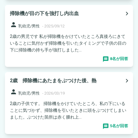
navigate_next
掃除機が目の下を強打し内出血
person
乳幼児/男性
-
2025/09/12
2歳の男児です 私が掃除機をかけていたところ真後ろにきて
いることに気付かず掃除機を引いたタイミングで子供の目の
下に掃除機の持ち手が強打しました...
8名が回答
navigate_next
2歳 掃除機にあたまをぶつけた後、熱
person
乳幼児/男性
-
2026/03/19
2歳の子供です。 掃除機をかけていたところ、私の下にいる
ことに気づかず、掃除機を引いたときに頭をぶつけてしまい
ました。ぶつけた箇所は赤く腫れ上...
5名が回答