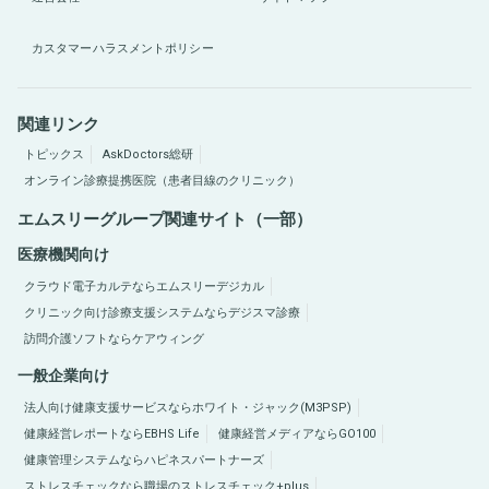
カスタマーハラスメントポリシー
関連リンク
トピックス
AskDoctors総研
オンライン診療提携医院（患者目線のクリニック）
エムスリーグループ関連サイト（一部）
医療機関向け
クラウド電子カルテならエムスリーデジカル
クリニック向け診療支援システムならデジスマ診療
訪問介護ソフトならケアウィング
一般企業向け
法人向け健康支援サービスならホワイト・ジャック(M3PSP)
健康経営レポートならEBHS Life
健康経営メディアならGO100
健康管理システムならハピネスパートナーズ
ストレスチェックなら職場のストレスチェック+plus