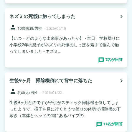
navigate_next
ネズミの死骸に触ってしまった
person
10歳未満/男性
-
2026/05/18
【いつ・どのような出来事があったか】 - 本日、学校帰りに
小学校2年の息子がネズミの死骸のしっぽを素手で掴んで触
ってしまいました - ネズミ...
7名が回答
navigate_next
生後9ヶ月 掃除機倒れて背中に落ちた
person
乳幼児/男性
-
2026/01/02
生後9ヶ月なのですが子供がスティック掃除機を倒してしま
ったようで、様子を見に行くとうつ伏せの体勢で掃除機の下
敷き（本体とヘッドの間にあるパイプの...
11名が回答