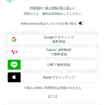
利用規約
と
個人情報の取り扱い
に
同意のうえ、無料会員登録をしてください
AskDoctorsお役立ちメルマガを受け取る
登録すると回答を閲覧することができます。登録すると回答
Googleアカウントで
を閲覧することができます。登録すると回答を閲覧すること
無料登録
ができます。登録すると回答を閲覧することができます。登
Yahoo! JAPAN ID
録すると回答を閲覧することができます。登録すると回答を
で無料登録
閲覧することができます。登録すると回答を閲覧することが
LINEで無料登録
できます。登録すると回答を閲覧することができます。登録
すると回答を閲覧することができます。登録すると回答を閲
Appleでサインアップ
覧することができます。
※個人のSNSに利用状況は投稿されません
または