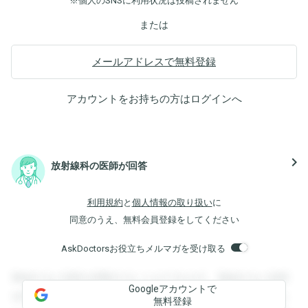
※個人のSNSに利用状況は投稿されません
または
メールアドレスで無料登録
アカウントをお持ちの方は
ログイン
へ
navigate_next
放射線科の医師が回答
利用規約
と
個人情報の取り扱い
に
同意のうえ、無料会員登録をしてください
AskDoctorsお役立ちメルマガを受け取る
登録すると回答を閲覧することができます。登録すると回答
Googleアカウントで
を閲覧することができます。登録すると回答を閲覧すること
無料登録