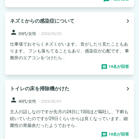
navigate_next
ネズミからの感染症について
person
30代/女性
-
2026/05/20
仕事場でおそらくネズミがいます。 音がしたり見たこともあ
ります。 フンも落ちてることもあり、感染症が心配です。 事
務所のエアコンをつけたら...
19名が回答
navigate_next
トイレの床を掃除機かけた
person
40代/女性
-
2026/02/01
主人の話しなのですが先月の24日に10回ほど嘔吐し、下痢も
続いていたのですが29日くらいからは良くなっています。細
菌性の胃腸炎だったようでおそら...
10名が回答