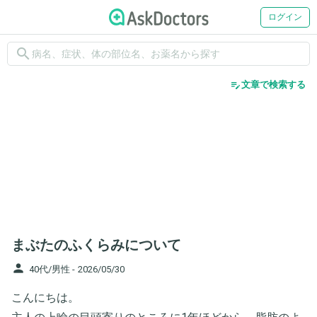
ログイン
search
edit_note
文章で検索する
まぶたのふくらみについて
person
40代/男性 -
2026/05/30
こんにちは。