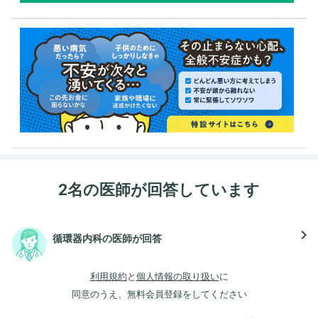
2名の医師が回答しています
navigate_next
循環器内科の医師が回答
利用規約
と
個人情報の取り扱い
に
同意のうえ、無料会員登録をしてください