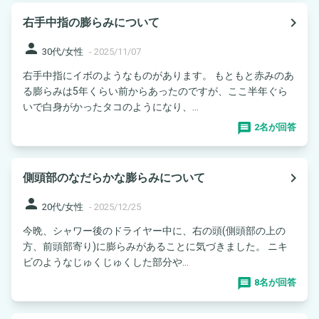
navigate_next
右手中指の膨らみについて
person
30代/女性
-
2025/11/07
右手中指にイボのようなものがあります。 もともと赤みのあ
る膨らみは5年くらい前からあったのですが、ここ半年ぐら
いで白身がかったタコのようになり、...
2名が回答
navigate_next
側頭部のなだらかな膨らみについて
person
20代/女性
-
2025/12/25
今晩、シャワー後のドライヤー中に、右の頭(側頭部の上の
方、前頭部寄り)に膨らみがあることに気づきました。 ニキ
ビのようなじゅくじゅくした部分や...
8名が回答