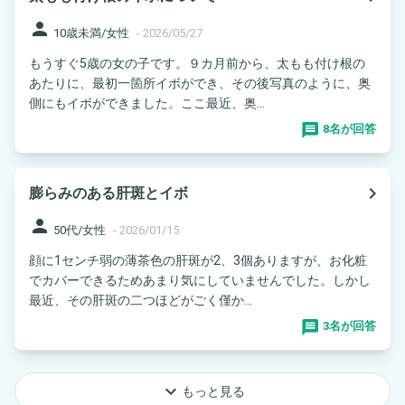
person
10歳未満/女性
-
2026/05/27
もうすぐ5歳の女の子です。９カ月前から、太もも付け根の
あたりに、最初一箇所イボができ、その後写真のように、奥
側にもイボができました。ここ最近、奥...
8名が回答
navigate_next
膨らみのある肝斑とイボ
person
50代/女性
-
2026/01/15
顔に1センチ弱の薄茶色の肝斑が2、3個ありますが、お化粧
でカバーできるためあまり気にしていませんでした。しかし
最近、その肝斑の二つほどがごく僅か...
3名が回答
keyboard_arrow_down
もっと見る