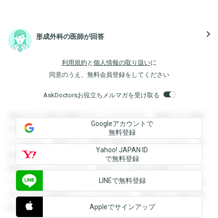
navigate_next
形成外科の医師が回答
利用規約
と
個人情報の取り扱い
に
同意のうえ、無料会員登録をしてください
AskDoctorsお役立ちメルマガを受け取る
登録すると回答を閲覧することができます。登録すると回答
Googleアカウントで
を閲覧することができます。登録すると回答を閲覧すること
無料登録
ができます。登録すると回答を閲覧することができます。登
Yahoo! JAPAN ID
録すると回答を閲覧することができます。登録すると回答を
で無料登録
閲覧することができます。登録すると回答を閲覧することが
LINEで無料登録
できます。登録すると回答を閲覧することができます。登録
すると回答を閲覧することができます。登録すると回答を閲
Appleでサインアップ
覧することができます。