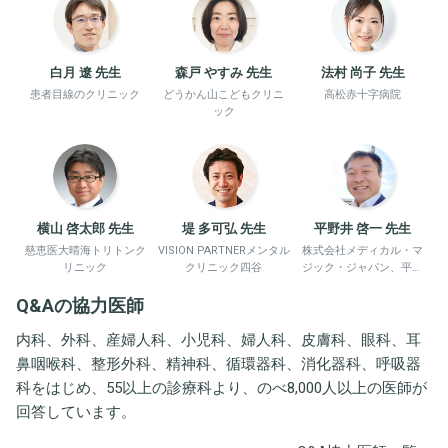
白月 遼 先生
森戸 やすみ 先生
法村 尚子 先生
患者目線のクリニック
どうかん山こどもクリニ
高松赤十字病院
ック
横山 啓太郎 先生
堤 多可弘 先生
平野井 啓一 先生
慈恵医大晴海トリトンク
VISION PARTNERメンタル
株式会社メディカル・マ
リニック
クリニック四谷
ジック・ジャパン、平野
井労働衛生コンサルタン
Q&Aの協力医師
ト事務所
内科、外科、産婦人科、小児科、婦人科、皮膚科、眼科、耳
鼻咽喉科、整形外科、精神科、循環器科、消化器科、呼吸器
科をはじめ、55以上の診療科より、のべ8,000人以上の医師が
回答しています。