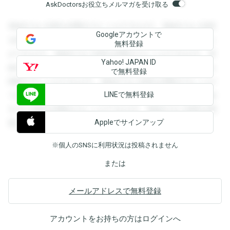
AskDoctorsお役立ちメルマガを受け取る
登録すると回答を閲覧することができます。登録すると回答
Googleアカウントで
を閲覧することができます。登録すると回答を閲覧すること
無料登録
ができます。登録すると回答を閲覧することができます。登
Yahoo! JAPAN ID
録すると回答を閲覧することができます。登録すると回答を
で無料登録
閲覧することができます。登録すると回答を閲覧することが
LINEで無料登録
できます。登録すると回答を閲覧することができます。登録
すると回答を閲覧することができます。登録すると回答を閲
Appleでサインアップ
覧することができます。
※個人のSNSに利用状況は投稿されません
または
メールアドレスで無料登録
アカウントをお持ちの方は
ログイン
へ