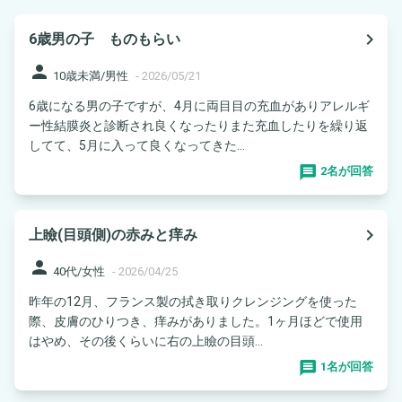
navigate_next
6歳男の子 ものもらい
person
10歳未満/男性
-
2026/05/21
6歳になる男の子ですが、4月に両目目の充血がありアレルギ
ー性結膜炎と診断され良くなったりまた充血したりを繰り返
してて、5月に入って良くなってきた...
2名が回答
navigate_next
上瞼(目頭側)の赤みと痒み
person
40代/女性
-
2026/04/25
昨年の12月、フランス製の拭き取りクレンジングを使った
際、皮膚のひりつき、痒みがありました。1ヶ月ほどで使用
はやめ、その後くらいに右の上瞼の目頭...
1名が回答