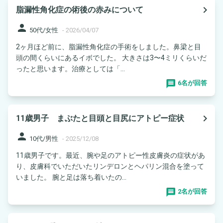
navigate_next
脂漏性角化症の術後の赤みについて
person
50代/女性
-
2026/04/07
2ヶ月ほど前に、脂漏性角化症の手術をしました。鼻梁と目
頭の間くらいにあるイボでした。 大きさは3〜4ミリくらいだ
ったと思います。治療としては「...
6名が回答
navigate_next
11歳男子 まぶたと目頭と目尻にアトピー症状
person
10代/男性
-
2025/12/08
11歳男子です。最近、腕や足のアトピー性皮膚炎の症状があ
り、皮膚科でいただいたリンデロンとヘパリン混合を塗って
いました。 腕と足は落ち着いたの...
2名が回答