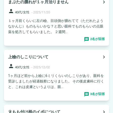
navigate_next
まぶたの腫れが１ヶ月治りません
person
40代/女性
-
2025/11/20
１ヶ月前くらいに左の瞼、目頭側が腫れてて（ただれたよう
なかんじ）ものもらいかな？と思い眼科でものもらいの点眼
薬を処方してもらいました。 ２週間...
2名が回答
navigate_next
上瞼のしこりについて
person
40代/女性
-
2025/12/02
1ヶ月ほど前から上瞼に6ミリくらいのしこりがあり、眼科を
受診しましたが経過観察になりました。 その後皮膚科に行く
と、これは皮膚というよりは、眼...
3名が回答
navigate_next
太もも付け根のイボについて