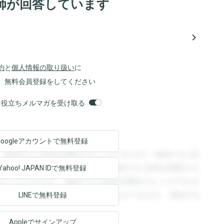
師が回答しています
navigate_next
約
と
個人情報の取り扱い
に
、無料会員登録をしてください
orsお役立ちメルマガを受け取る
Googleアカウントで
無料登録
。登録すると回答を閲覧することができます。登録すると回
回答を閲覧することができます。登録すると回答を閲覧する
Yahoo! JAPAN ID
で無料登録
ることができます。登録すると回答を閲覧することができま
ます。登録すると回答を閲覧することができます。登録する
LINEで無料登録
Appleでサインアップ