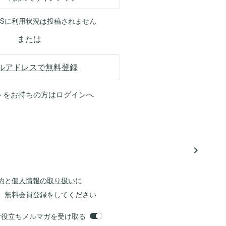
NSに利用状況は投稿されません
または
ルアドレスで無料登録
トをお持ちの方は
ログイン
へ
navigate_next
約
と
個人情報の取り扱い
に
、無料会員登録をしてください
orsお役立ちメルマガを受け取る