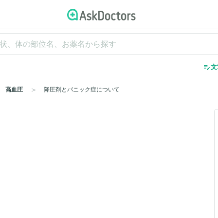
edit_note
文
高血圧
降圧剤とパニック症について