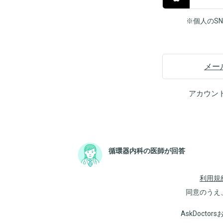
※個人のS
メー
アカウン
循環器内科の医師が回答
利用規
同意のうえ
AskDoct