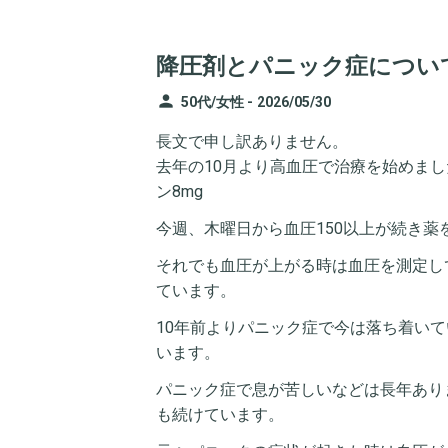
降圧剤とパニック症につい
person
50代/女性 -
2026/05/30
長文で申し訳ありません。
去年の10月より高血圧で治療を始めま
ン8mg
今週、木曜日から血圧150以上が続き薬を追
それでも血圧が上がる時は血圧を測定し
ています。
10年前よりパニック症で今は落ち着いて
います。
パニック症で息が苦しいなどは長年あり
も続けています。