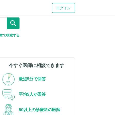
ログイン
search
章で検索する
今すぐ医師に相談できます
最短5分で回答
平均5人が回答
50以上の診療科の医師