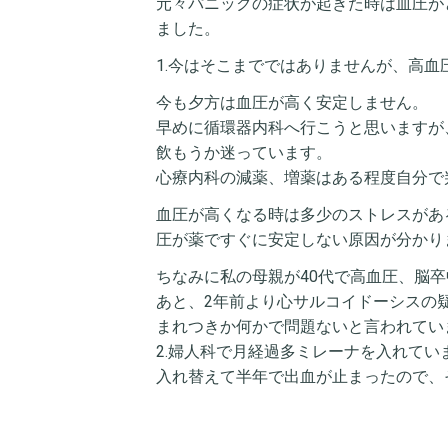
元々パニックの症状が起きた時は血圧が
ました。
1.今はそこまでではありませんが、高
今も夕方は血圧が高く安定しません。
早めに循環器内科へ行こうと思いますが、
飲もうか迷っています。
心療内科の減薬、増薬はある程度自分で
血圧が高くなる時は多少のストレスがあ
圧が薬ですぐに安定しない原因が分かり
ちなみに私の母親が40代で高血圧、脳
あと、2年前より心サルコイドーシスの
まれつきか何かで問題ないと言われてい
2.婦人科で月経過多ミレーナを入れてい
入れ替えて半年で出血が止まったので、