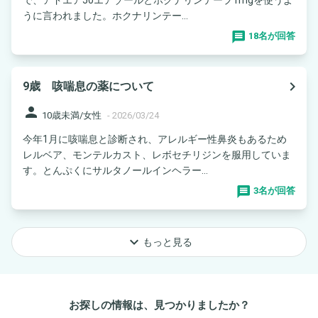
うに言われました。ホクナリンテー...
18名が回答
navigate_next
9歳 咳喘息の薬について
person
10歳未満/女性
-
2026/03/24
今年1月に咳喘息と診断され、アレルギー性鼻炎もあるため
レルベア、モンテルカスト、レボセチリジンを服用していま
す。とんぷくにサルタノールインヘラー...
3名が回答
keyboard_arrow_down
もっと見る
お探しの情報は、見つかりましたか？