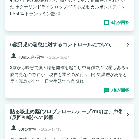
た ホクナリンドライシロップ 01%小児用 カルボシステイン
DS50% トランサミン散50...
4名が回答
navigate_next
6歳男児の喘息に対するコントロールについて
person
10歳未満/男性
-
2025/12/24
3歳から喘息で度々喘息発作を起こし中発作で入院歴もある6
歳男児なのですが、現在も季節の変わり目や気温差があると
度々喘息が出て、日常生活でも息切れ...
7名が回答
貼る咳止め薬(ツロブテロールテープ2mg)は、声帯
navigate_next
(反回神経)への影響
person
60代/女性
-
2025/11/13