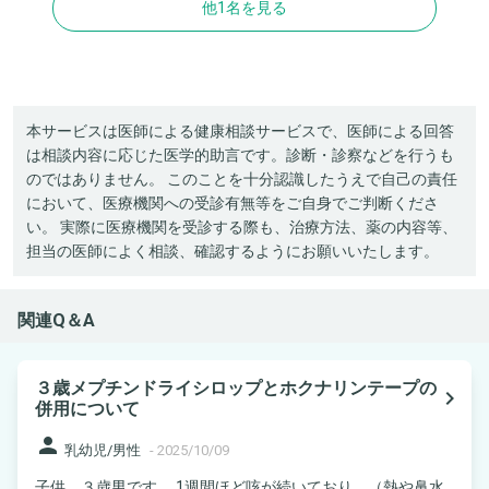
他1名を見る
本サービスは医師による健康相談サービスで、医師による回答
は相談内容に応じた医学的助言です。診断・診察などを行うも
のではありません。 このことを十分認識したうえで自己の責任
において、医療機関への受診有無等をご自身でご判断くださ
い。 実際に医療機関を受診する際も、治療方法、薬の内容等、
担当の医師によく相談、確認するようにお願いいたします。
関連Q＆A
３歳メプチンドライシロップとホクナリンテープの
navigate_next
併用について
person
乳幼児/男性
-
2025/10/09
子供、３歳男です。 1週間ほど咳が続いており、（熱や鼻水