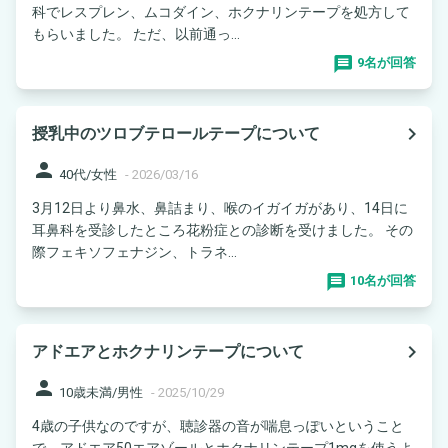
科でレスプレン、ムコダイン、ホクナリンテープを処方して
もらいました。 ただ、以前通っ...
9名が回答
navigate_next
授乳中のツロブテロールテープについて
person
40代/女性
-
2026/03/16
3月12日より鼻水、鼻詰まり、喉のイガイガがあり、14日に
耳鼻科を受診したところ花粉症との診断を受けました。 その
際フェキソフェナジン、トラネ...
10名が回答
navigate_next
アドエアとホクナリンテープについて
person
10歳未満/男性
-
2025/10/29
4歳の子供なのですが、聴診器の音が喘息っぽいということ
で、アドエア50エアゾールとホクナリンテープ1mgを使うよ