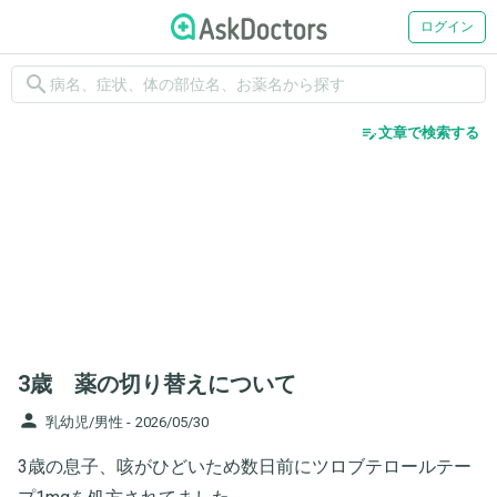
ログイン
search
edit_note
文章で検索する
3歳 薬の切り替えについて
person
乳幼児/男性 -
2026/05/30
3歳の息子、咳がひどいため数日前にツロブテロールテー