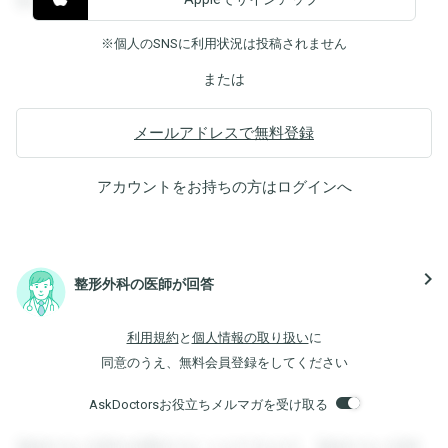
覧することができます。
※個人のSNSに利用状況は投稿されません
または
メールアドレスで無料登録
アカウントをお持ちの方は
ログイン
へ
navigate_next
整形外科の医師が回答
利用規約
と
個人情報の取り扱い
に
同意のうえ、無料会員登録をしてください
AskDoctorsお役立ちメルマガを受け取る
登録すると回答を閲覧することができます。登録すると回答