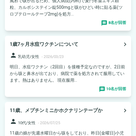
風邪で咳が出るため、個人病院(内科)で麦門冬湯エキス顆
粒、カルボシステイン錠500mgと咳がひどい時に貼る薬(ツ
ロブテロールテープ2mg)を処方...
8名が回答
navigate_next
1歳7ヶ月水痘ワクチンについて
person
乳幼児/女性
-
2026/03/23
明日、水痘ワクチン（2回目）を接種予定なのですが、2日前
から咳と鼻水が出ており、病院で薬を処方されて服用してい
ます。熱はありません。 現在服用...
10名が回答
navigate_next
11歳、メプチンミニかホクナリンテープか
person
10代/女性
-
2026/07/25
11歳の娘が先週水曜日から咳をしており、昨日(金曜日)小児