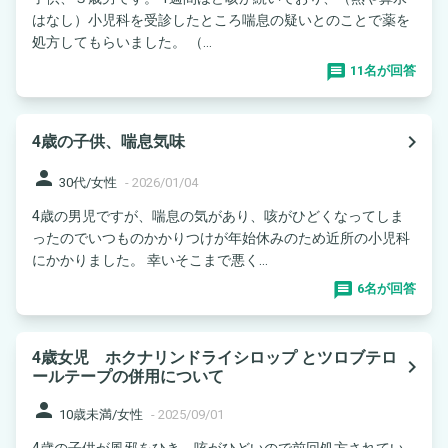
はなし）小児科を受診したところ喘息の疑いとのことで薬を
処方してもらいました。 （...
11名が回答
navigate_next
4歳の子供、喘息気味
person
30代/女性
-
2026/01/04
4歳の男児ですが、喘息の気があり、咳がひどくなってしま
ったのでいつものかかりつけが年始休みのため近所の小児科
にかかりました。 幸いそこまで悪く...
6名が回答
4歳女児 ホクナリンドライシロップ とツロブテロ
navigate_next
ールテープの併用について
person
10歳未満/女性
-
2025/09/01
4歳の子供が風邪をひき、咳がひどいので前回処方されてい