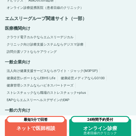
トピックス
AskDoctors総研
オンライン診療提携医院（患者目線のクリニック）
エムスリーグループ関連サイト（一部）
医療機関向け
クラウド電子カルテならエムスリーデジカル
クリニック向け診療支援システムならデジスマ診療
訪問介護ソフトならケアウィング
一般企業向け
法人向け健康支援サービスならホワイト・ジャック(M3PSP)
健康経営レポートならEBHS Life
健康経営メディアならGO100
健康管理システムならハピネスパートナーズ
ストレスチェックなら職場のストレスチェック+plus
EAPならエムスリーヘルスデザインのEAP
一般の方向け
医療総合サイトQLife（キューライフ）
肥満症総合サイトならひまんラボ
最短5分で回答
24時間予約受付
ネットで医師相談
オンライン診療
Copyright © 2005-2026 M3, Inc. All Rights Reserved.
患者目線のクリニック