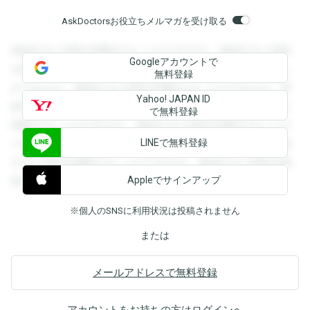
AskDoctorsお役立ちメルマガを受け取る
登録すると回答を閲覧することができます。登録すると回答
Googleアカウントで
を閲覧することができます。登録すると回答を閲覧すること
無料登録
ができます。登録すると回答を閲覧することができます。登
Yahoo! JAPAN ID
録すると回答を閲覧することができます。登録すると回答を
で無料登録
閲覧することができます。登録すると回答を閲覧することが
LINEで無料登録
できます。登録すると回答を閲覧することができます。登録
すると回答を閲覧することができます。登録すると回答を閲
Appleでサインアップ
覧することができます。
※個人のSNSに利用状況は投稿されません
または
メールアドレスで無料登録
アカウントをお持ちの方は
ログイン
へ