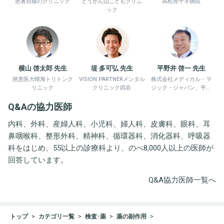
患者目線のクリニック
どうかん山こどもクリニ
高松赤十字病院
ック
横山 啓太郎 先生
堤 多可弘 先生
平野井 啓一 先生
慈恵医大晴海トリトンク
VISION PARTNERメンタル
株式会社メディカル・マ
リニック
クリニック四谷
ジック・ジャパン、平野
井労働衛生コンサルタン
Q&Aの協力医師
ト事務所
内科、外科、産婦人科、小児科、婦人科、皮膚科、眼科、耳
鼻咽喉科、整形外科、精神科、循環器科、消化器科、呼吸器
科をはじめ、55以上の診療科より、のべ8,000人以上の医師が
回答しています。
Q&A協力医師一覧へ
トップ
カテゴリ一覧
検査･薬
薬の副作用