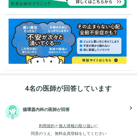
4名の医師が回答しています
navigate_next
循環器内科の医師が回答
利用規約
と
個人情報の取り扱い
に
同意のうえ、無料会員登録をしてください