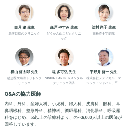
白月 遼 先生
森戸 やすみ 先生
法村 尚子 先生
患者目線のクリニック
どうかん山こどもクリニ
高松赤十字病院
ック
横山 啓太郎 先生
堤 多可弘 先生
平野井 啓一 先生
慈恵医大晴海トリトンク
VISION PARTNERメンタル
株式会社メディカル・マ
リニック
クリニック四谷
ジック・ジャパン、平野
井労働衛生コンサルタン
Q&Aの協力医師
ト事務所
内科、外科、産婦人科、小児科、婦人科、皮膚科、眼科、耳
鼻咽喉科、整形外科、精神科、循環器科、消化器科、呼吸器
科をはじめ、55以上の診療科より、のべ8,000人以上の医師が
回答しています。