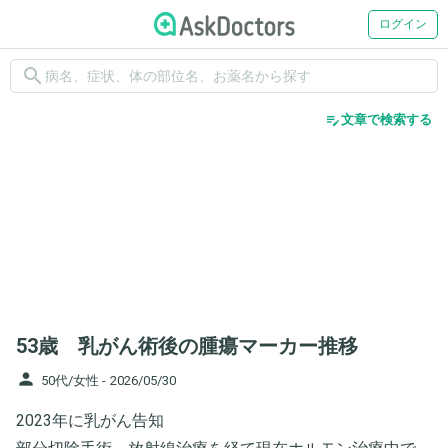
ログイン
search
edit_note
文章で検索する
53歳 乳がん術後の腫瘍マーカー推移
person
50代/女性 -
2026/05/30
2023年に乳がん告知