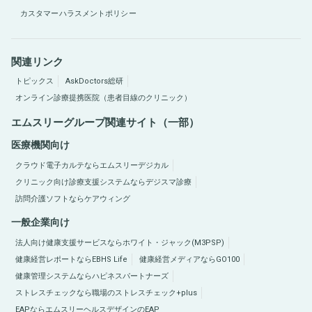
カスタマーハラスメントポリシー
関連リンク
トピックス
AskDoctors総研
オンライン診療提携医院（患者目線のクリニック）
エムスリーグループ関連サイト（一部）
医療機関向け
クラウド電子カルテならエムスリーデジカル
クリニック向け診療支援システムならデジスマ診療
訪問介護ソフトならケアウィング
一般企業向け
法人向け健康支援サービスならホワイト・ジャック(M3PSP)
健康経営レポートならEBHS Life
健康経営メディアならGO100
健康管理システムならハピネスパートナーズ
ストレスチェックなら職場のストレスチェック+plus
EAPならエムスリーヘルスデザインのEAP