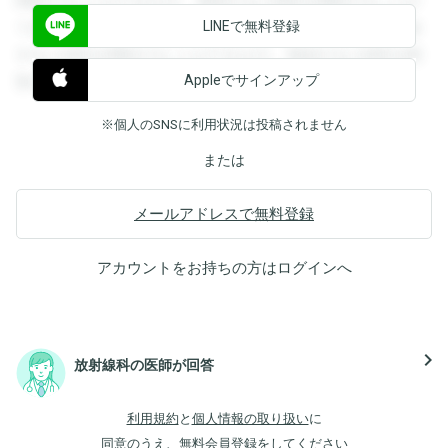
閲覧することができます。登録すると回答を閲覧することが
LINEで無料登録
できます。登録すると回答を閲覧することができます。登録
すると回答を閲覧することができます。登録すると回答を閲
Appleでサインアップ
覧することができます。
※個人のSNSに利用状況は投稿されません
または
メールアドレスで無料登録
アカウントをお持ちの方は
ログイン
へ
navigate_next
放射線科の医師が回答
利用規約
と
個人情報の取り扱い
に
同意のうえ、無料会員登録をしてください