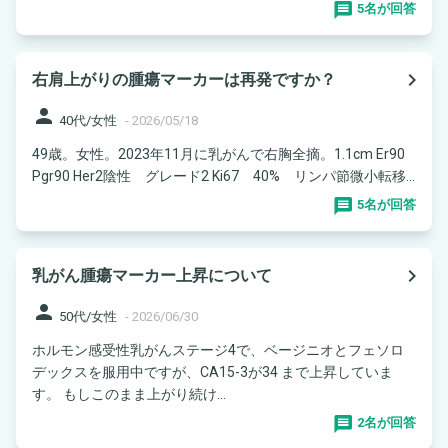
5名が回答
navigate_next
右肩上がりの腫瘍マーカーは再発ですか？
person
40代/女性
-
2026/05/18
49歳。女性。2023年11月に乳がんで右胸全摘。1.1cm Er90
Pgr90 Her2陰性 グレード2 Ki67 40% リンパ節微小転移...
5名が回答
navigate_next
乳がん腫瘍マーカー上昇について
person
50代/女性
-
2026/06/30
ホルモン感受性乳がんステージ4で、ベージニオとフェソロ
デックスを服用中ですが、CA15-3が34 まで上昇していま
す。 もしこのまま上がり続け...
2名が回答