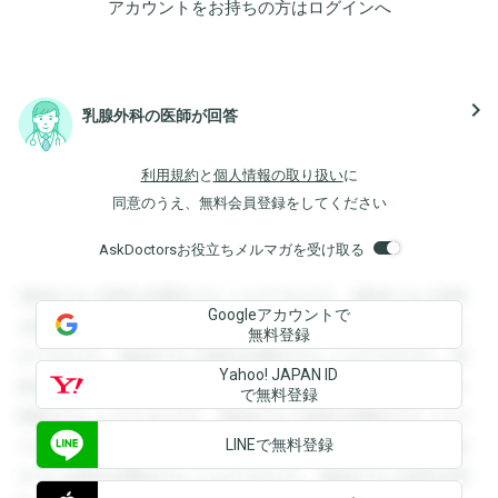
アカウントをお持ちの方は
ログイン
へ
navigate_next
乳腺外科の医師が回答
利用規約
と
個人情報の取り扱い
に
同意のうえ、無料会員登録をしてください
AskDoctorsお役立ちメルマガを受け取る
登録すると回答を閲覧することができます。登録すると回答
Googleアカウントで
を閲覧することができます。登録すると回答を閲覧すること
無料登録
ができます。登録すると回答を閲覧することができます。登
Yahoo! JAPAN ID
録すると回答を閲覧することができます。登録すると回答を
で無料登録
閲覧することができます。登録すると回答を閲覧することが
LINEで無料登録
できます。登録すると回答を閲覧することができます。登録
すると回答を閲覧することができます。登録すると回答を閲