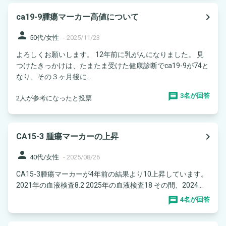
navigate_next
ca19-9腫瘍マーカー高値について
person
50代/女性
-
2025/11/23
よろしくお願いします。 12年前に乳がんになりました。 見
つけたきっかけは、たまたま受けた健康診断でca19-9が74と
なり、その３ヶ月後に...
3名が回答
2人が参考になったと投票
navigate_next
CA15-3 腫瘍マーカーの上昇
person
40代/女性
-
2025/08/26
CA15-3腫瘍マーカーが4年前の結果より10上昇しています。
2021年の血液検査8.2 2025年の血液検査18 その間、2024...
4名が回答