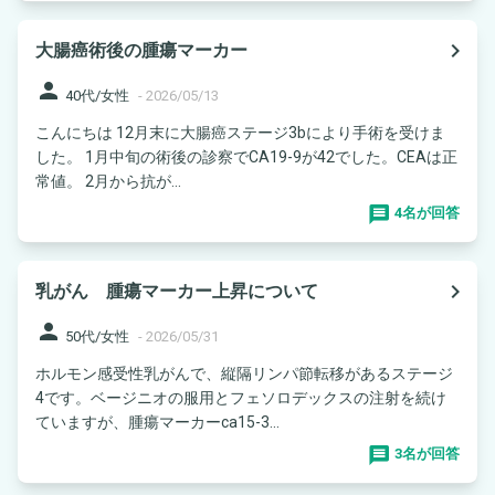
navigate_next
大腸癌術後の腫瘍マーカー
person
40代/女性
-
2026/05/13
こんにちは 12月末に大腸癌ステージ3bにより手術を受けま
した。 1月中旬の術後の診察でCA19-9が42でした。CEAは正
常値。 2月から抗が...
4名が回答
navigate_next
乳がん 腫瘍マーカー上昇について
person
50代/女性
-
2026/05/31
ホルモン感受性乳がんで、縦隔リンパ節転移があるステージ
4です。ベージニオの服用とフェソロデックスの注射を続け
ていますが、腫瘍マーカーca15-3...
3名が回答