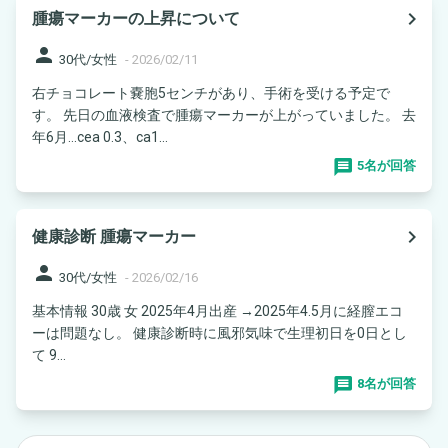
navigate_next
腫瘍マーカーの上昇について
person
30代/女性
-
2026/02/11
右チョコレート嚢胞5センチがあり、手術を受ける予定で
す。 先日の血液検査で腫瘍マーカーが上がっていました。 去
年6月…cea 0.3、ca1...
5名が回答
navigate_next
健康診断 腫瘍マーカー
person
30代/女性
-
2026/02/16
基本情報 30歳 女 2025年4月出産 →2025年4.5月に経膣エコ
ーは問題なし。 健康診断時に風邪気味で生理初日を0日とし
て 9...
8名が回答