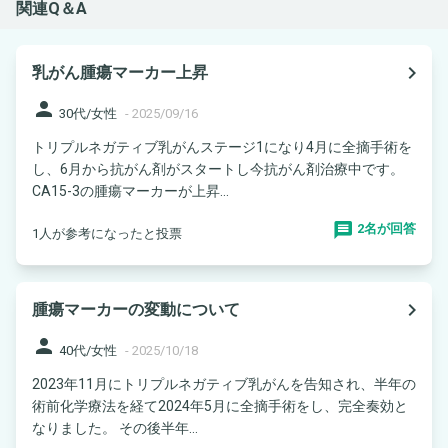
関連Q＆A
navigate_next
乳がん腫瘍マーカー上昇
person
30代/女性
-
2025/09/16
トリプルネガティブ乳がんステージ1になり4月に全摘手術を
し、6月から抗がん剤がスタートし今抗がん剤治療中です。
CA15-3の腫瘍マーカーが上昇...
2名が回答
1人が参考になったと投票
navigate_next
腫瘍マーカーの変動について
person
40代/女性
-
2025/10/18
2023年11月にトリプルネガティブ乳がんを告知され、半年の
術前化学療法を経て2024年5月に全摘手術をし、完全奏効と
なりました。 その後半年...