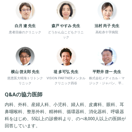
白月 遼 先生
森戸 やすみ 先生
法村 尚子 先生
患者目線のクリニック
どうかん山こどもクリニ
高松赤十字病院
ック
横山 啓太郎 先生
堤 多可弘 先生
平野井 啓一 先生
慈恵医大晴海トリトンク
VISION PARTNERメンタル
株式会社メディカル・マ
リニック
クリニック四谷
ジック・ジャパン、平野
井労働衛生コンサルタン
Q&Aの協力医師
ト事務所
内科、外科、産婦人科、小児科、婦人科、皮膚科、眼科、耳
鼻咽喉科、整形外科、精神科、循環器科、消化器科、呼吸器
科をはじめ、55以上の診療科より、のべ8,000人以上の医師が
回答しています。