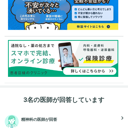
3名の医師が回答しています
navigate_next
精神科の医師が回答