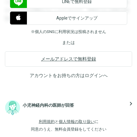
LINEで無料登録
できます。登録すると回答を閲覧することができます。登録
すると回答を閲覧することができます。登録すると回答を閲
Appleでサインアップ
覧することができます。
※個人のSNSに利用状況は投稿されません
または
メールアドレスで無料登録
アカウントをお持ちの方は
ログイン
へ
navigate_next
小児神経内科の医師が回答
利用規約
と
個人情報の取り扱い
に
同意のうえ、無料会員登録をしてください