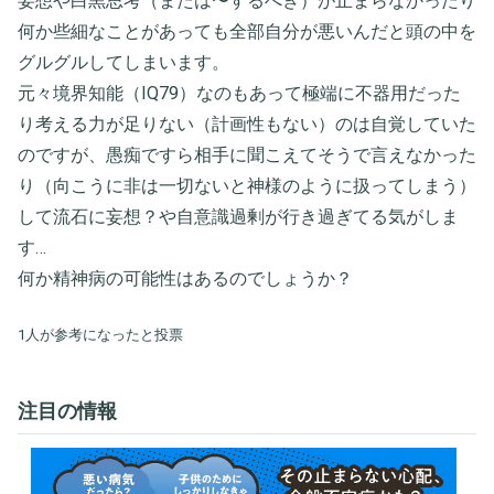
妄想や白黒思考（または〜するべき）が止まらなかったり
何か些細なことがあっても全部自分が悪いんだと頭の中を
グルグルしてしまいます。
元々境界知能（IQ79）なのもあって極端に不器用だった
り考える力が足りない（計画性もない）のは自覚していた
のですが、愚痴ですら相手に聞こえてそうで言えなかった
り（向こうに非は一切ないと神様のように扱ってしまう）
して流石に妄想？や自意識過剰が行き過ぎてる気がしま
す…
何か精神病の可能性はあるのでしょうか？
1人が参考になったと投票
注目の情報