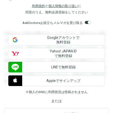
利用規約
と
個人情報の取り扱い
に
同意のうえ、無料会員登録をしてください
AskDoctorsお役立ちメルマガを受け取る
登録すると回答を閲覧することができます。登録すると回答
Googleアカウントで
を閲覧することができます。登録すると回答を閲覧すること
無料登録
ができます。登録すると回答を閲覧することができます。登
Yahoo! JAPAN ID
録すると回答を閲覧することができます。登録すると回答を
で無料登録
閲覧することができます。登録すると回答を閲覧することが
LINEで無料登録
できます。登録すると回答を閲覧することができます。登録
すると回答を閲覧することができます。登録すると回答を閲
Appleでサインアップ
覧することができます。
※個人のSNSに利用状況は投稿されません
または