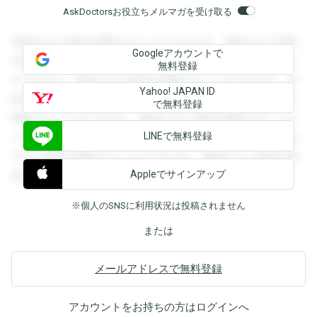
AskDoctorsお役立ちメルマガを受け取る
登録すると回答を閲覧することができます。登録すると回答
Googleアカウントで
を閲覧することができます。登録すると回答を閲覧すること
無料登録
ができます。登録すると回答を閲覧することができます。登
Yahoo! JAPAN ID
録すると回答を閲覧することができます。登録すると回答を
で無料登録
閲覧することができます。登録すると回答を閲覧することが
LINEで無料登録
できます。登録すると回答を閲覧することができます。登録
すると回答を閲覧することができます。登録すると回答を閲
Appleでサインアップ
覧することができます。
※個人のSNSに利用状況は投稿されません
または
メールアドレスで無料登録
アカウントをお持ちの方は
ログイン
へ