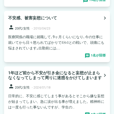
navigate_next
不安感、被害妄想について
person
20代/女性
-
2010/04/23
医療関係の職場に就職して､9ヶ月くらいになり､今の仕事に
就いてから日々怒られてばかりでｽﾄﾚｽとの戦いで、頭痛にも
悩まされています｡出勤前には､...
1名が回答
1年ほど前から不安が引き金になると妄想が止まら
navigate_next
なくなってしまって周りに迷惑をかけてしまいます
person
20代/女性
-
2024/01/18
日常的に、不安に感じてしまう事があるとそこから嫌な妄想
が始まってしまい、急に涙が出る事が増えました。精神科に
は一度も行った事ないんですが、学生の...