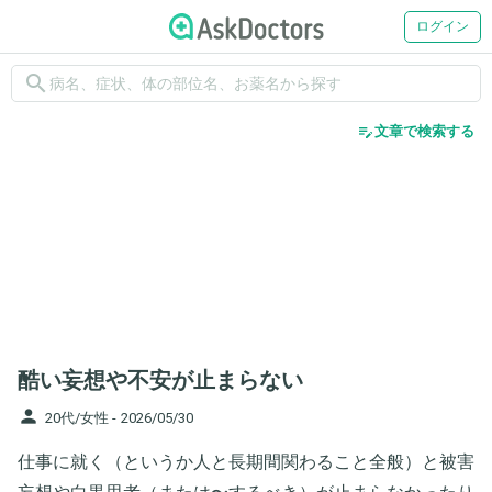
ログイン
search
edit_note
文章で検索する
酷い妄想や不安が止まらない
person
20代/女性 -
2026/05/30
仕事に就く（というか人と長期間関わること全般）と被害