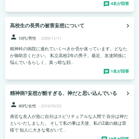
4名が回答
navigate_next
高校生の長男の被害妄想について
person
10代/男性
-
2009/11/11
精神科の病院に連れていくべきか否か迷っています。どなた
か御助言ください。 私立高校2年の男子。最近、友達関係に
悩んでいるらしく、真っ暗な顔...
1名が回答
navigate_next
精神病?妄想が酷すぎる、神だと思い込んでいる
person
40代/女性
-
2016/05/23
身近な友人が急に自分はスピリチュアルな人間で 自分は神だ
といいだしました。 そして私の事は天使、私の2歳の娘は雷
様で 知人に大きな竜がいて...
19名が回答