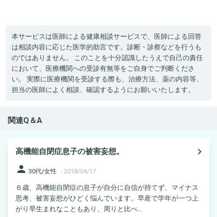
本サービスは医師による健康相談サービスで、医師による回答
は相談内容に応じた医学的助言です。診断・診察などを行うも
のではありません。 このことを十分認識したうえで自己の責任
において、医療機関への受診有無等をご自身でご判断くださ
い。 実際に医療機関を受診する際も、治療方法、薬の内容等、
担当の医師によく相談、確認するようにお願いいたします。
関連Q＆A
navigate_next
高機能自閉症息子の被害妄想。
person
30代/女性
-
2018/04/17
６歳、高機能自閉症の息子が自分に自信が持てず、マイナス
思考、被害妄想がひどく悩んでいます。早産で学年が一つ上
がり早生まれなこともあり、周りと比べ...