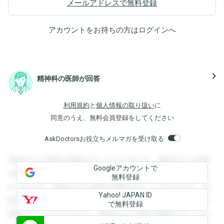
メールアドレスで無料登録
アカウントをお持ちの方は
ログイン
へ
navigate_next
精神科の医師が回答
利用規約
と
個人情報の取り扱い
に
同意のうえ、無料会員登録をしてください
AskDoctorsお役立ちメルマガを受け取る
登録すると回答を閲覧することができます。登録すると回答
Googleアカウントで
を閲覧することができます。登録すると回答を閲覧すること
無料登録
ができます。登録すると回答を閲覧することができます。登
Yahoo! JAPAN ID
録すると回答を閲覧することができます。登録すると回答を
で無料登録
閲覧することができます。登録すると回答を閲覧することが