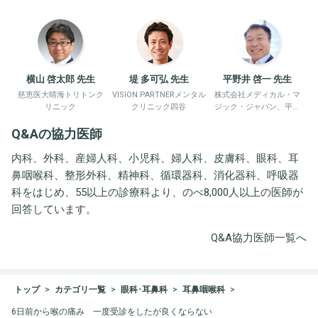
横山 啓太郎 先生
堤 多可弘 先生
平野井 啓一 先生
慈恵医大晴海トリトンク
VISION PARTNERメンタル
株式会社メディカル・マ
リニック
クリニック四谷
ジック・ジャパン、平野
井労働衛生コンサルタン
Q&Aの協力医師
ト事務所
内科、外科、産婦人科、小児科、婦人科、皮膚科、眼科、耳
鼻咽喉科、整形外科、精神科、循環器科、消化器科、呼吸器
科をはじめ、55以上の診療科より、のべ8,000人以上の医師が
回答しています。
Q&A協力医師一覧へ
トップ
カテゴリ一覧
眼科･耳鼻科
耳鼻咽喉科
6日前から喉の痛み 一度受診をしたが良くならない