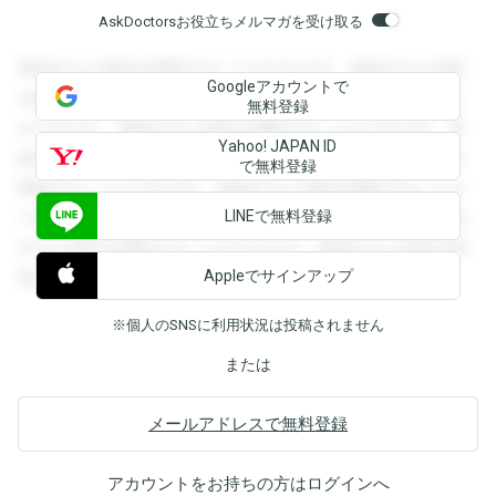
AskDoctorsお役立ちメルマガを受け取る
登録すると回答を閲覧することができます。登録すると回答
Googleアカウントで
を閲覧することができます。登録すると回答を閲覧すること
無料登録
ができます。登録すると回答を閲覧することができます。登
Yahoo! JAPAN ID
録すると回答を閲覧することができます。登録すると回答を
で無料登録
閲覧することができます。登録すると回答を閲覧することが
LINEで無料登録
できます。登録すると回答を閲覧することができます。登録
すると回答を閲覧することができます。登録すると回答を閲
Appleでサインアップ
覧することができます。
※個人のSNSに利用状況は投稿されません
または
メールアドレスで無料登録
アカウントをお持ちの方は
ログイン
へ