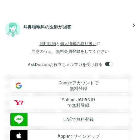
navigate_next
耳鼻咽喉科の医師が回答
利用規約
と
個人情報の取り扱い
に
同意のうえ、無料会員登録をしてください
AskDoctorsお役立ちメルマガを受け取る
登録すると回答を閲覧することができます。登録すると回答
Googleアカウントで
を閲覧することができます。登録すると回答を閲覧すること
無料登録
ができます。登録すると回答を閲覧することができます。登
Yahoo! JAPAN ID
録すると回答を閲覧することができます。登録すると回答を
で無料登録
閲覧することができます。登録すると回答を閲覧することが
LINEで無料登録
できます。登録すると回答を閲覧することができます。登録
すると回答を閲覧することができます。登録すると回答を閲
Appleでサインアップ
覧することができます。