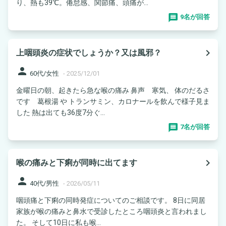
り、熱も39℃。倦怠感、関節痛、頭痛が...
9名が回答
navigate_next
上咽頭炎の症状でしょうか？又は風邪？
person
60代/女性
-
2025/12/01
金曜日の朝、起きたら急な喉の痛み 鼻声 寒気、 体のだるさ
です 葛根湯 や トランサミン、カロナールを飲んで様子見ま
した 熱は出ても36度7分ぐ...
7名が回答
navigate_next
喉の痛みと下痢が同時に出てます
person
40代/男性
-
2026/05/11
咽頭痛と下痢の同時発症についてのご相談です。 8日に同居
家族が喉の痛みと鼻水で受診したところ咽頭炎と言われまし
た。 そして10日に私も喉...