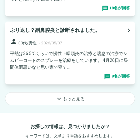
18名が回答
navigate_next
ぶり返し？副鼻腔炎と診断されました。
person
30代/男性
-
2026/05/07
平熱は36.5℃くらいで慢性上咽頭炎の治療と喘息の治療でシ
ムビーコートのスプレーを治療をしています。 4月26日に昼
間体調悪いなと思い家で寝て...
8名が回答
keyboard_arrow_down
もっと見る
お探しの情報は、見つかりましたか？
キーワードは、文章より単語をおすすめします。