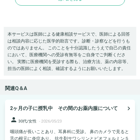
本サービスは医師による健康相談サービスで、医師による回答
は相談内容に応じた医学的助言です。診断・診察などを行うも
のではありません。 このことを十分認識したうえで自己の責任
において、医療機関への受診有無等をご自身でご判断くださ
い。 実際に医療機関を受診する際も、治療方法、薬の内容等、
担当の医師によく相談、確認するようにお願いいたします。
関連Q＆A
navigate_next
2ヶ月の子に授乳中 その間のお薬内服について
person
30代/女性
-
2026/05/23
咽頭痛が長いことあり、耳鼻科に受診。 鼻のカメラで見ると
舌の根元に炎症あり。 抗生剤サワシリンとビオフェルミン５