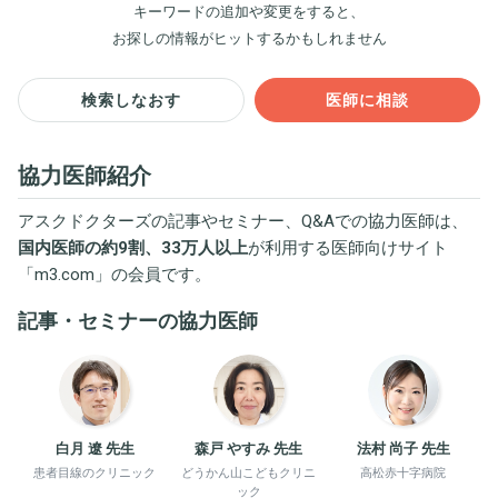
キーワードの追加や変更をすると、
お探しの情報がヒットするかもしれません
検索しなおす
医師に相談
協力医師紹介
アスクドクターズの記事やセミナー、Q&Aでの協力医師は、
国内医師の約9割、33万人以上
が利用する医師向けサイト
「
m3.com
」の会員です。
記事・セミナーの協力医師
白月 遼 先生
森戸 やすみ 先生
法村 尚子 先生
患者目線のクリニック
どうかん山こどもクリニ
高松赤十字病院
ック