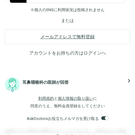
※個人のSNSに利用状況は投稿されません
または
メールアドレスで無料登録
アカウントをお持ちの方は
ログイン
へ
navigate_next
耳鼻咽喉科の医師が回答
利用規約
と
個人情報の取り扱い
に
同意のうえ、無料会員登録をしてください
AskDoctorsお役立ちメルマガを受け取る
登録すると回答を閲覧することができます。登録すると回答