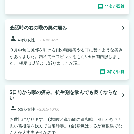
11名が回答
navigate_next
会話時の右の喉の奥の痛み
person
40代/女性
-
2026/04/29
３月中旬に風邪を引き右側の咽頭痛や右耳に響くような痛み
がありました。内科でラスビックをもらい6日間内服しまし
た。 頻度は以前より減りましたが現...
2名が回答
5日前から喉の痛み、抗生剤を飲んでも良くならな
navigate_next
い
person
50代/女性
-
2025/10/06
お世話になります。 (木)喉と鼻の間の違和感。風邪かな？と
思い葛根湯を飲んで自宅静養。 (金)寒気はするが葛根湯でな
んとか大丈夫そうなので、...