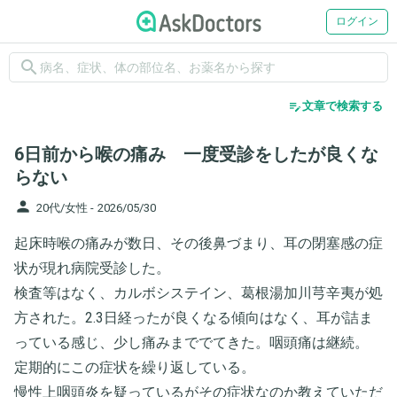
ログイン
search
edit_note
文章で検索する
6日前から喉の痛み 一度受診をしたが良くな
らない
person
20代/女性 -
2026/05/30
起床時喉の痛みが数日、その後鼻づまり、耳の閉塞感の症
状が現れ病院受診した。
検査等はなく、カルボシステイン、葛根湯加川芎辛夷が処
方された。2.3日経ったが良くなる傾向はなく、耳が詰ま
っている感じ、少し痛みまででてきた。咽頭痛は継続。
定期的にこの症状を繰り返している。
慢性上咽頭炎を疑っているがその症状なのか教えていただ