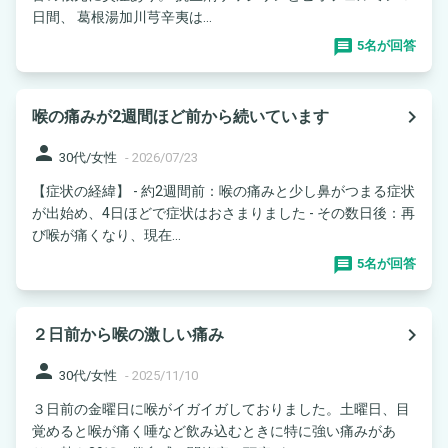
日間、 葛根湯加川芎辛夷は...
5名が回答
navigate_next
喉の痛みが2週間ほど前から続いています
person
30代/女性
-
2026/07/23
【症状の経緯】 - 約2週間前：喉の痛みと少し鼻がつまる症状
が出始め、4日ほどで症状はおさまりました - その数日後：再
び喉が痛くなり、現在...
5名が回答
navigate_next
２日前から喉の激しい痛み
person
30代/女性
-
2025/11/10
３日前の金曜日に喉がイガイガしておりました。土曜日、目
覚めると喉が痛く唾など飲み込むときに特に強い痛みがあ