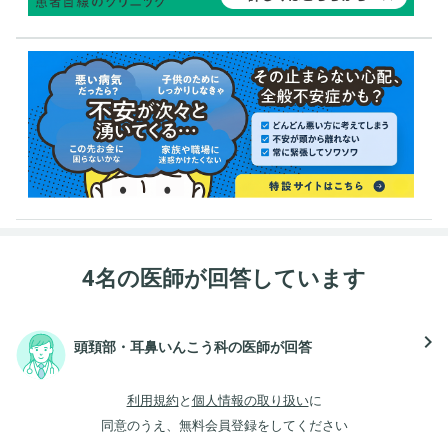
4名の医師が回答しています
navigate_next
頭頚部・耳鼻いんこう科の医師が回答
利用規約
と
個人情報の取り扱い
に
同意のうえ、無料会員登録をしてください