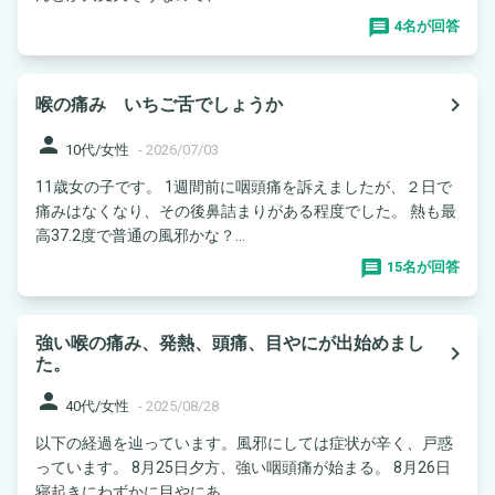
4名が回答
navigate_next
喉の痛み いちご舌でしょうか
person
10代/女性
-
2026/07/03
11歳女の子です。 1週間前に咽頭痛を訴えましたが、２日で
痛みはなくなり、その後鼻詰まりがある程度でした。 熱も最
高37.2度で普通の風邪かな？...
15名が回答
強い喉の痛み、発熱、頭痛、目やにが出始めまし
navigate_next
た。
person
40代/女性
-
2025/08/28
以下の経過を辿っています。風邪にしては症状が辛く、戸惑
っています。 8月25日夕方、強い咽頭痛が始まる。 8月26日
寝起きにわずかに目やにあ...