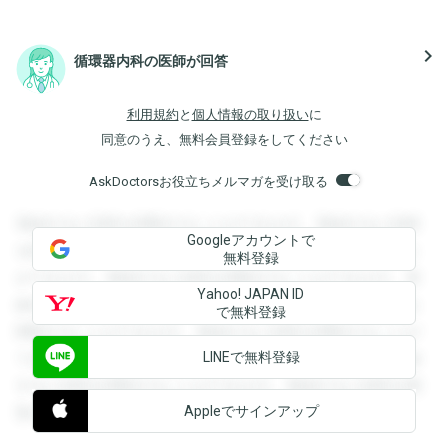
navigate_next
循環器内科の医師が回答
利用規約
と
個人情報の取り扱い
に
同意のうえ、無料会員登録をしてください
AskDoctorsお役立ちメルマガを受け取る
登録すると回答を閲覧することができます。登録すると回答
Googleアカウントで
を閲覧することができます。登録すると回答を閲覧すること
無料登録
ができます。登録すると回答を閲覧することができます。登
Yahoo! JAPAN ID
録すると回答を閲覧することができます。登録すると回答を
で無料登録
閲覧することができます。登録すると回答を閲覧することが
LINEで無料登録
できます。登録すると回答を閲覧することができます。登録
すると回答を閲覧することができます。登録すると回答を閲
Appleでサインアップ
覧することができます。