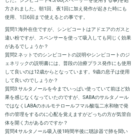
した。シンビコート4.5/80(スペーサーを使用する事)を処
方されました。朝1回、夜1回に加え発作が起きた時にも
使用、1日6回まで使えるとの事です。
質問1:海外在住ですが、シンビコートはアドエアのガスと
違い粉ですが、スペンサーを使って吸入しても同じく効果
があるでしょうか？
質問2:ネットでのシンビコートの説明やシンビコートのジ
ェネリックの説明書には、普段の治療プラス発作にも使用
して良いのは12歳からとなっています。9歳の息子は使用
して良いのでしょうか？
質問3:サルタノールを今までいっぱい使っていて前ほど効
果を感じなくなっていたのですが、SABAのサルタノール
ではなくLABAのホルモテロールフマル酸塩二水和物で発
作の管理をするのに心配を覚えますがどっちの方が気管自
体を開く力があるのですか？
質問4:サルタノール吸入後1時間半後に聴診器で肺を聞い