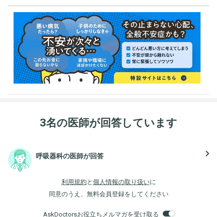
3名の医師が回答しています
navigate_next
呼吸器科の医師が回答
利用規約
と
個人情報の取り扱い
に
同意のうえ、無料会員登録をしてください
AskDoctorsお役立ちメルマガを受け取る