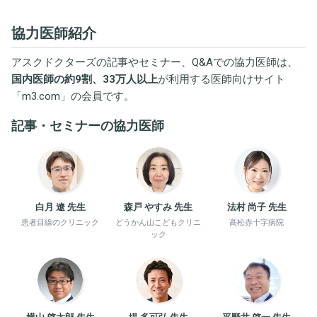
協力医師紹介
アスクドクターズの記事やセミナー、Q&Aでの協力医師は、
国内医師の約9割、33万人以上
が利用する医師向けサイト
「
m3.com
」の会員です。
記事・セミナーの協力医師
白月 遼 先生
森戸 やすみ 先生
法村 尚子 先生
患者目線のクリニック
どうかん山こどもクリニ
高松赤十字病院
ック