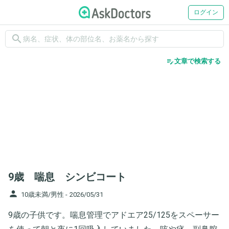
ログイン
search
edit_note
文章で検索する
9歳 喘息 シンビコート
person
10歳未満/男性 -
2026/05/31
9歳の子供です。喘息管理でアドエア25/125をスペーサー