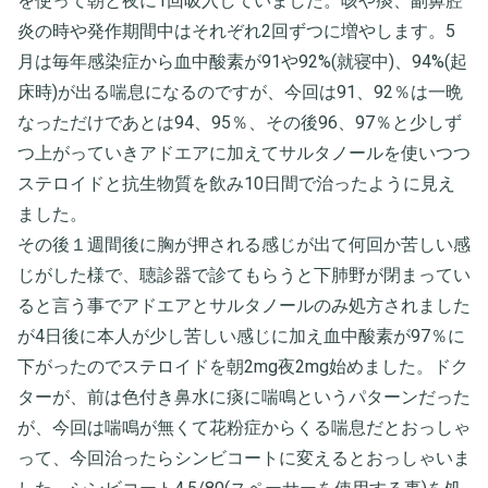
を使って朝と夜に1回吸入していました。咳や痰、副鼻腔
炎の時や発作期間中はそれぞれ2回ずつに増やします。5
月は毎年感染症から血中酸素が91や92%(就寝中)、94%(起
床時)が出る喘息になるのですが、今回は91、92％は一晩
なっただけであとは94、95％、その後96、97％と少しず
つ上がっていきアドエアに加えてサルタノールを使いつつ
ステロイドと抗生物質を飲み10日間で治ったように見え
ました。
その後１週間後に胸が押される感じが出て何回か苦しい感
じがした様で、聴診器で診てもらうと下肺野が閉まってい
ると言う事でアドエアとサルタノールのみ処方されました
が4日後に本人が少し苦しい感じに加え血中酸素が97％に
下がったのでステロイドを朝2mg夜2mg始めました。ドク
ターが、前は色付き鼻水に痰に喘鳴というパターンだった
が、今回は喘鳴が無くて花粉症からくる喘息だとおっしゃ
って、今回治ったらシンビコートに変えるとおっしゃいま