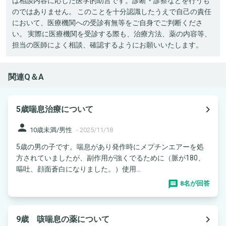
は相談内容に応じた医学的助言です。診断・診察などを行うも
のではありません。 このことを十分認識したうえで自己の責任
において、医療機関への受診有無等をご自身でご判断くださ
い。 実際に医療機関を受診する際も、治療方法、薬の内容等、
担当の医師によく相談、確認するようにお願いいたします。
関連Q＆A
navigate_next
5歳喘息治療について
person
10歳未満/男性
-
2025/11/18
5歳の男の子です。喘息があり発作時にメプチンエアーを処
方されていましたが、副作用が強くでるために（脈が180、
嘔吐、顔面蒼白になりました。）使用...
8名が回答
navigate_next
9歳 咳喘息の薬について