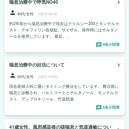
navigate_next
喘息治療中で呼気NO40
person
40代/女性
-
2025/09/26
約2年前から喘息治療中で現在はテリルジー200とモンテルカ
スト、テオフィリン徐放錠、ザイザル、発作時にはサルタノ
ールを使用しています。 最近、...
8名が回答
navigate_next
喘息治療中の妊活について
person
30代/女性
-
2025/10/09
現在産婦人科に通いタイミング療法をしています。 数日前に
喘息と診断され、パルミコートとサルタノール、モンテルカ
スト、アンブロキソール、竹温胆湯...
5名が回答
41歳女性、風邪感染後の咳喘息と気道過敏につい