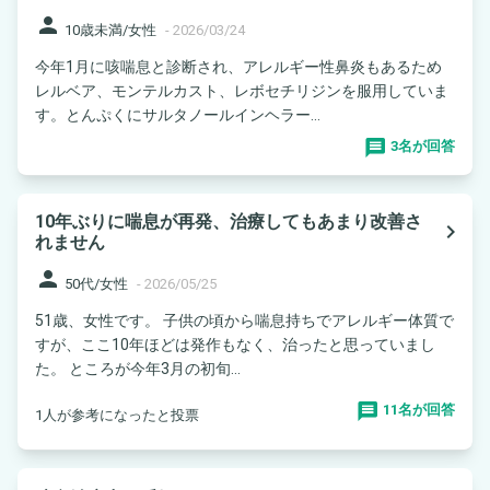
person
10歳未満/女性
-
2026/03/24
今年1月に咳喘息と診断され、アレルギー性鼻炎もあるため
レルベア、モンテルカスト、レボセチリジンを服用していま
す。とんぷくにサルタノールインヘラー...
3名が回答
10年ぶりに喘息が再発、治療してもあまり改善さ
navigate_next
れません
person
50代/女性
-
2026/05/25
51歳、女性です。 子供の頃から喘息持ちでアレルギー体質で
すが、ここ10年ほどは発作もなく、治ったと思っていまし
た。 ところが今年3月の初旬...
11名が回答
1人が参考になったと投票