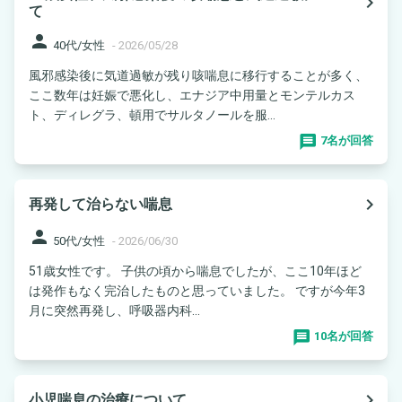
navigate_next
て
person
40代/女性
-
2026/05/28
風邪感染後に気道過敏が残り咳喘息に移行することが多く、
ここ数年は妊娠で悪化し、エナジア中用量とモンテルカス
ト、ディレグラ、頓用でサルタノールを服...
7名が回答
navigate_next
再発して治らない喘息
person
50代/女性
-
2026/06/30
51歳女性です。 子供の頃から喘息でしたが、ここ10年ほど
は発作もなく完治したものと思っていました。 ですが今年3
月に突然再発し、呼吸器内科...
10名が回答
navigate_next
小児喘息の治療について