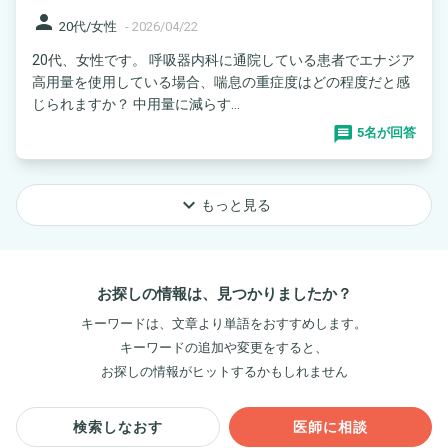
person
20代/女性
-
2026/04/22
20代、女性です。 呼吸器内科に通院している患者でエナジア
高用量を使用している場合、喘息の重症度はどの程度だと感
じられますか？ 中用量に減らす...
5名が回答
keyboard_arrow_down
もっと見る
お探しの情報は、見つかりましたか？
キーワードは、文章より単語をおすすめします。
キーワードの追加や変更をすると、
お探しの情報がヒットするかもしれません
検索しなおす
医師に相談