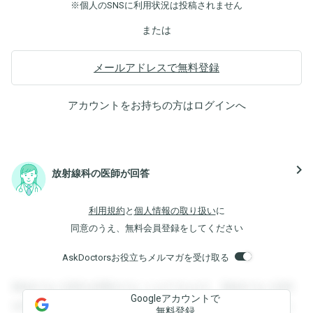
※個人のSNSに利用状況は投稿されません
または
メールアドレスで無料登録
アカウントをお持ちの方は
ログイン
へ
navigate_next
放射線科の医師が回答
利用規約
と
個人情報の取り扱い
に
同意のうえ、無料会員登録をしてください
AskDoctorsお役立ちメルマガを受け取る
登録すると回答を閲覧することができます。登録すると回答
Googleアカウントで
を閲覧することができます。登録すると回答を閲覧すること
無料登録