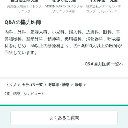
横山 啓太郎 先生
堤 多可弘 先生
平野井 啓一 先生
慈恵医大晴海トリトンク
VISION PARTNERメンタル
株式会社メディカル・マ
リニック
クリニック四谷
ジック・ジャパン、平野
井労働衛生コンサルタン
Q&Aの協力医師
ト事務所
内科、外科、産婦人科、小児科、婦人科、皮膚科、眼科、耳
鼻咽喉科、整形外科、精神科、循環器科、消化器科、呼吸器
科をはじめ、55以上の診療科より、のべ8,000人以上の医師が
回答しています。
Q&A協力医師一覧へ
トップ
カテゴリ一覧
呼吸器・喘息
喘息
9歳 喘息 シンビコート
よくあるご質問