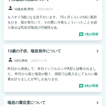
person
10歳未満/男性
-
2025/08/25
もうすぐ3歳になる息子がいます。 10ヶ月くらいの頃に風邪
をひき、咳が長引いて、その際に今後もこういったことを繰
り返せば乳幼児喘息の可能性があ...
7名が回答
navigate_next
12歳の子供、喘息発作について
person
10代/男性
-
2025/11/12
昨日から発熱して、本日インフルエンザA型と診断されまし
た。 昨日から咳と喘息が酷く、病院では吸入をしてもらい酸
素を計りましたが91しかありませ...
8名が回答
navigate_next
喘息の重症度について