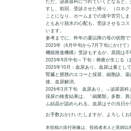
ただ、泌尿器科につれていくとなると、
すし、前回、受診させた帰り、（ロホク
ことになり、ホームまでの道中苦労しま
ともあり脱水の心配も。受診させるコス
います。
参考までに、昨年の夏以降の母の状態で
2025年（6月中旬から7月下旬にかけ
機能推進機構）受診もするが、原因は不
2025年9月中旬～下旬：褥瘡が生じる
2025年10月：血尿あり。血尿は量と
腎臓と膀胱のエコーと採尿、細胞診。薬は
後、血尿解消。
2026年3月下旬 血尿あり。→泌尿器
採尿の検査結果は、「細菌類」多数、異
ム結晶が認められる。血尿はその当日か
お手数おかけいたしますが、よろしくお
本投稿の添付画像は、投稿者本人と医師以