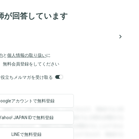
師が回答しています
navigate_next
約
と
個人情報の取り扱い
に
、無料会員登録をしてください
orsお役立ちメルマガを受け取る
Googleアカウントで
無料登録
。登録すると回答を閲覧することができます。登録すると回
回答を閲覧することができます。登録すると回答を閲覧する
Yahoo! JAPAN ID
で無料登録
ることができます。登録すると回答を閲覧することができま
ます。登録すると回答を閲覧することができます。登録する
LINEで無料登録