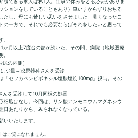
介護できる家人は私1人。仕事の休みをとる必要がありま
ッションをしていることもあり）車いすからずりおちる
したし、母にも苦しい思いをさせました。暑くなったこ
トの一方で、それでも必要ならばそれをしたいと思って
す。
て）1か月以上7度台の熱が続いた。その間、病院（地域医療
明。
（お尻の内側）
しては少量→泌尿器科さんを受診
「セフカペンピボキシル塩酸塩錠100mg」投与。その
科さんを受診して10月同様の処置。
形細胞はなし。今回は、リン酸アンモニウムマグネシウ
翌日あたりから、みられなくなっている。
願いいたします。
外はご覧になれません。