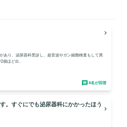
navigate_next
とがあり、泌尿器科受診し、超音波やガン細胞検査もして異
個ほど出...
4名が回答
す。すぐにでも泌尿器科にかかったほう
navigate_next