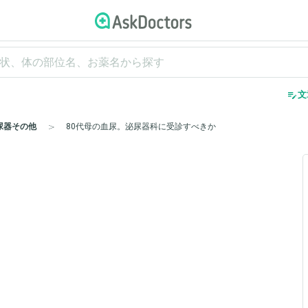
edit_note
文
尿器その他
80代母の血尿。泌尿器科に受診すべきか