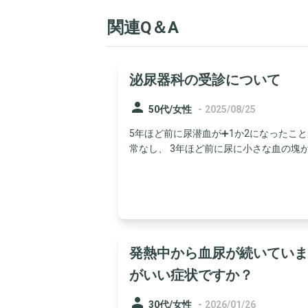
関連Q＆A
泌尿器科の受診について
person
-
50代/女性
2025/08/25
5年ほど前に尿潜血が➕1か2になったこ
常なし、 3年ほど前に尿に小さな血の塊が2
発熱中から血尿が続いていま
がいい症状ですか？
person
-
30代/女性
2026/01/26