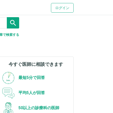
ログイン
search
章で検索する
今すぐ医師に相談できます
最短5分で回答
平均5人が回答
50以上の診療科の医師