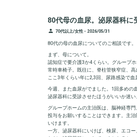
80代母の血尿。泌尿器科に
person
70代以上/女性 -
2026/05/31
80代の母の血尿についてのご相談です。
まず、母について。
認知症で要介護3か4くらい。グループ
常時車椅子。既往に、脊柱管狭窄症、高
ここ3年くらい年に2,3回、尿路感染で血
今週、また血尿がでました。1回多めの
泌尿器科に受診させたほうがいいか迷い
グループホームの主治医は、脳神経専門
投与をお願いすることはできます。主治
いけます。
一方、泌尿器科にいけば、検尿、エコー