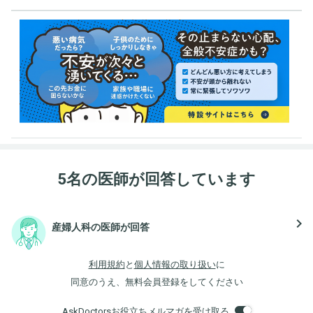
5名の医師が回答しています
navigate_next
産婦人科の医師が回答
利用規約
と
個人情報の取り扱い
に
同意のうえ、無料会員登録をしてください
AskDoctorsお役立ちメルマガを受け取る