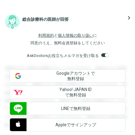
navigate_next
総合診療科の医師が回答
利用規約
と
個人情報の取り扱い
に
同意のうえ、無料会員登録をしてください
AskDoctorsお役立ちメルマガを受け取る
登録すると回答を閲覧することができます。登録すると回答
Googleアカウントで
を閲覧することができます。登録すると回答を閲覧すること
無料登録
ができます。登録すると回答を閲覧することができます。登
Yahoo! JAPAN ID
録すると回答を閲覧することができます。登録すると回答を
で無料登録
閲覧することができます。登録すると回答を閲覧することが
LINEで無料登録
できます。登録すると回答を閲覧することができます。登録
すると回答を閲覧することができます。登録すると回答を閲
Appleでサインアップ
覧することができます。