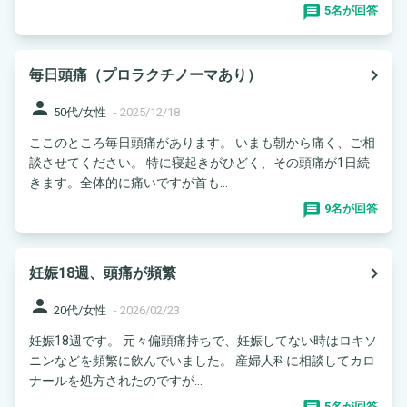
5名が回答
navigate_next
毎日頭痛（プロラクチノーマあり）
person
50代/女性
-
2025/12/18
ここのところ毎日頭痛があります。 いまも朝から痛く、ご相
談させてください。 特に寝起きがひどく、その頭痛が1日続
きます。全体的に痛いですが首も...
9名が回答
navigate_next
妊娠18週、頭痛が頻繁
person
20代/女性
-
2026/02/23
妊娠18週です。 元々偏頭痛持ちで、妊娠してない時はロキソ
ニンなどを頻繁に飲んでいました。 産婦人科に相談してカロ
ナールを処方されたのですが...
5名が回答