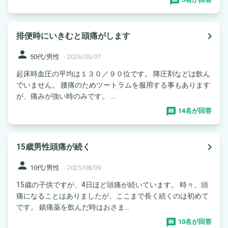
navigate_next
排便時にいきむと頭痛がします
person
50代/男性
-
2026/05/07
起床時血圧の平均は１３０／９０位です。 降圧剤などは飲ん
でいません。 腰痛のためツートラムを服用する事もあります
が、痛みが強い時のみです。 ...
14名が回答
navigate_next
15歳男性頭痛が続く
person
10代/男性
-
2025/08/09
15歳の子供ですが、4日ほど頭痛が続いています。 時々、頭
痛になることはありましたが、ここまで長く続くのは初めて
です。 鎮痛薬を飲んだ時はおさま...
10名が回答