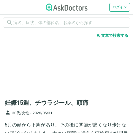
ログイン
search
edit_note
文章で検索する
妊娠15週、チウラジール、頭痛
person
30代/女性 -
2026/05/31
5月の頭から下痢があり、その後に関節が痛くなり歩けな