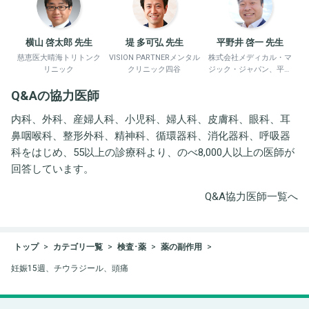
横山 啓太郎 先生
堤 多可弘 先生
平野井 啓一 先生
慈恵医大晴海トリトンク
VISION PARTNERメンタル
株式会社メディカル・マ
リニック
クリニック四谷
ジック・ジャパン、平野
井労働衛生コンサルタン
Q&Aの協力医師
ト事務所
内科、外科、産婦人科、小児科、婦人科、皮膚科、眼科、耳
鼻咽喉科、整形外科、精神科、循環器科、消化器科、呼吸器
科をはじめ、55以上の診療科より、のべ8,000人以上の医師が
回答しています。
Q&A協力医師一覧へ
トップ
カテゴリ一覧
検査･薬
薬の副作用
妊娠15週、チウラジール、頭痛