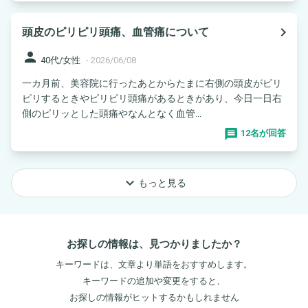
navigate_next
頭皮のピリピリ頭痛、血管痛について
person
40代/女性
-
2026/06/08
一カ月前、美容院に行ったあとからたまに右側の頭皮がピリ
ピリするときやピリピリ頭痛があるときがあり、今日一日右
側のピリッとした頭痛やなんとなく血管...
12名が回答
keyboard_arrow_down
もっと見る
お探しの情報は、見つかりましたか？
キーワードは、文章より単語をおすすめします。
キーワードの追加や変更をすると、
お探しの情報がヒットするかもしれません