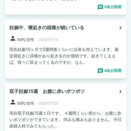
5名が回答
navigate_next
妊娠中、寝起きの頭痛が続いている
person
30代/女性
-
2026/01/14
現在妊娠10ヶ月で2週間後くらいに出産を控えています。最
近寝起きに頭痛があり起きるのが億劫です。起きてしまえ
ば、徐々に収まってくるのですが、なん...
4名が回答
navigate_next
双子妊娠15週 お腹に赤いポツポツ
person
30代/女性
-
2026/07/29
現在双子妊娠15週１日です。 ４週間くらい前から、お腹に赤
いポツポツができています。 痒みも痛みもありません。 今日
産婦人科でみてもらった...