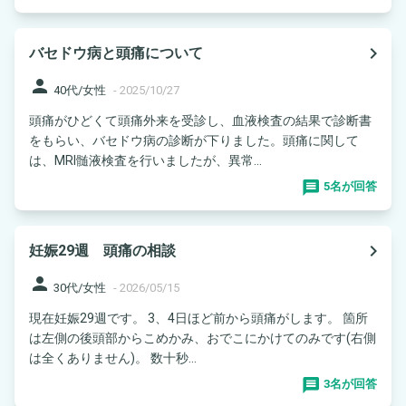
navigate_next
バセドウ病と頭痛について
person
40代/女性
-
2025/10/27
頭痛がひどくて頭痛外来を受診し、血液検査の結果で診断書
をもらい、バセドウ病の診断が下りました。頭痛に関して
は、MRI髄液検査を行いましたが、異常...
5名が回答
navigate_next
妊娠29週 頭痛の相談
person
30代/女性
-
2026/05/15
現在妊娠29週です。 3、4日ほど前から頭痛がします。 箇所
は左側の後頭部からこめかみ、おでこにかけてのみです(右側
は全くありません)。 数十秒...
3名が回答