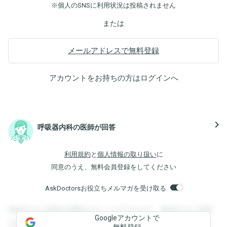
※個人のSNSに利用状況は投稿されません
または
メールアドレスで無料登録
アカウントをお持ちの方は
ログイン
へ
navigate_next
呼吸器内科の医師が回答
利用規約
と
個人情報の取り扱い
に
同意のうえ、無料会員登録をしてください
AskDoctorsお役立ちメルマガを受け取る
登録すると回答を閲覧することができます。登録すると回答
Googleアカウントで
を閲覧することができます。登録すると回答を閲覧すること
無料登録