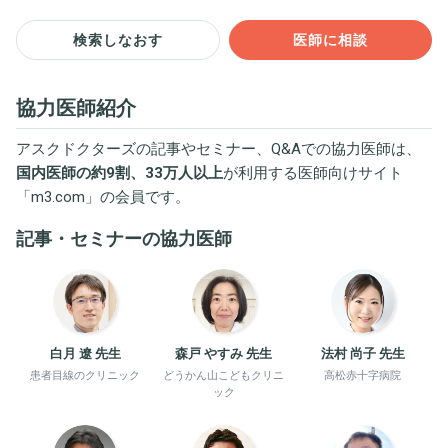
検索しなおす
医師に相談
協力医師紹介
アスクドクターズの記事やセミナー、Q&Aでの協力医師は、
国内医師の約9割、33万人以上
が利用する医師向けサイト
「
m3.com
」の会員です。
記事・セミナーの協力医師
白月 遼 先生
森戸 やすみ 先生
法村 尚子 先生
患者目線のクリニック
どうかん山こどもクリニ
高松赤十字病院
ック