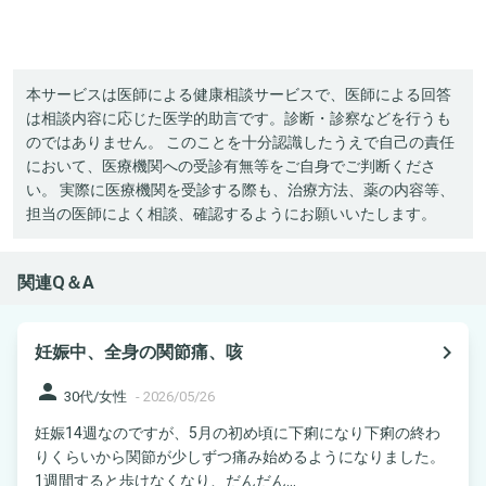
本サービスは医師による健康相談サービスで、医師による回答
は相談内容に応じた医学的助言です。診断・診察などを行うも
のではありません。 このことを十分認識したうえで自己の責任
において、医療機関への受診有無等をご自身でご判断くださ
い。 実際に医療機関を受診する際も、治療方法、薬の内容等、
担当の医師によく相談、確認するようにお願いいたします。
関連Q＆A
navigate_next
妊娠中、全身の関節痛、咳
person
30代/女性
-
2026/05/26
妊娠14週なのですが、5月の初め頃に下痢になり下痢の終わ
りくらいから関節が少しずつ痛み始めるようになりました。
1週間すると歩けなくなり、だんだん...