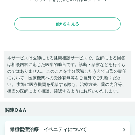
他6名を見る
本サービスは医師による健康相談サービスで、医師による回答
は相談内容に応じた医学的助言です。診断・診察などを行うも
のではありません。 このことを十分認識したうえで自己の責任
において、医療機関への受診有無等をご自身でご判断くださ
い。 実際に医療機関を受診する際も、治療方法、薬の内容等、
担当の医師によく相談、確認するようにお願いいたします。
関連Q＆A
navigate_next
骨粗鬆症治療 イベニティについて