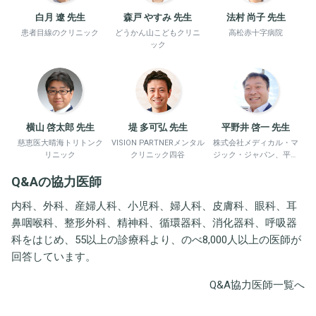
白月 遼 先生
森戸 やすみ 先生
法村 尚子 先生
患者目線のクリニック
どうかん山こどもクリニ
高松赤十字病院
ック
横山 啓太郎 先生
堤 多可弘 先生
平野井 啓一 先生
慈恵医大晴海トリトンク
VISION PARTNERメンタル
株式会社メディカル・マ
リニック
クリニック四谷
ジック・ジャパン、平野
井労働衛生コンサルタン
Q&Aの協力医師
ト事務所
内科、外科、産婦人科、小児科、婦人科、皮膚科、眼科、耳
鼻咽喉科、整形外科、精神科、循環器科、消化器科、呼吸器
科をはじめ、55以上の診療科より、のべ8,000人以上の医師が
回答しています。
Q&A協力医師一覧へ