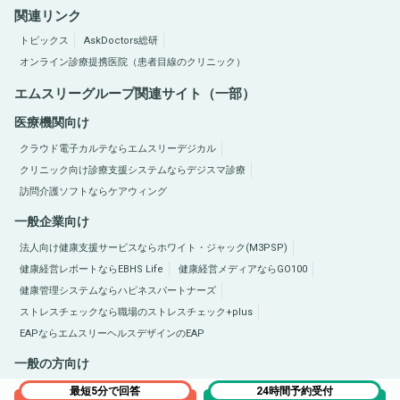
関連リンク
トピックス
AskDoctors総研
オンライン診療提携医院（患者目線のクリニック）
エムスリーグループ関連サイト（一部）
医療機関向け
クラウド電子カルテならエムスリーデジカル
クリニック向け診療支援システムならデジスマ診療
訪問介護ソフトならケアウィング
一般企業向け
法人向け健康支援サービスならホワイト・ジャック(M3PSP)
健康経営レポートならEBHS Life
健康経営メディアならGO100
健康管理システムならハピネスパートナーズ
ストレスチェックなら職場のストレスチェック+plus
EAPならエムスリーヘルスデザインのEAP
一般の方向け
医療総合サイトQLife（キューライフ）
肥満症総合サイトならひまんラボ
最短5分で回答
24時間予約受付