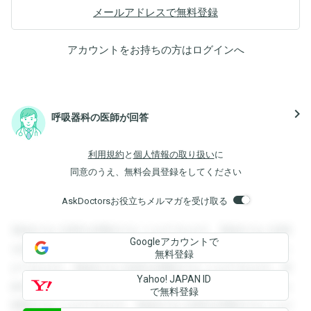
メールアドレスで無料登録
アカウントをお持ちの方は
ログイン
へ
navigate_next
呼吸器科の医師が回答
利用規約
と
個人情報の取り扱い
に
同意のうえ、無料会員登録をしてください
AskDoctorsお役立ちメルマガを受け取る
登録すると回答を閲覧することができます。登録すると回答
Googleアカウントで
を閲覧することができます。登録すると回答を閲覧すること
無料登録
ができます。登録すると回答を閲覧することができます。登
Yahoo! JAPAN ID
録すると回答を閲覧することができます。登録すると回答を
で無料登録
閲覧することができます。登録すると回答を閲覧することが