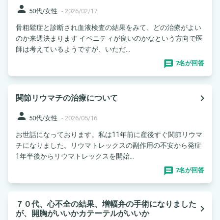
person
50代/女性
-
2026/02/17
骨粗鬆症と診断され血液検査の結果をみて、どの治療がよい
のか来週決まります イベニティが良いのかなという方向で医
師は考えているようですが、いただ...
7名が回答
navigate_next
関節リウマチの治療について
person
50代/女性
-
2026/05/16
お世話になっております。私は11年前に産後すぐ関節リウマ
チになりました。リウマトレックスの副作用の不安から発症
1年半後からリウマトレックスを開始...
7名が回答
７０代、心不全の結果、増幅弁の手術になりました
navigate_next
が、開胸がいいかカテーテルがいいか