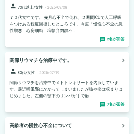
person
70代以上/女性
-
2025/09/08
７０代女性です。 先月心不全で倒れ、２週間ICUで人工呼吸
をつけある程度回復したところです。今度「慢性心不全の急
性増悪 心房細動 増幅弁閉鎖不...
2名が回答
navigate_next
関節リウマチを治療中です。
person
30代/女性
-
2026/07/19
関節リウマチを治療中でメトトレキサートを内服していま
す。最近喉風邪にかかってしまいましたが咳や痰は収まりは
じめました。左側の顎下のリンパが手で触...
7名が回答
navigate_next
高齢者の慢性心不全について