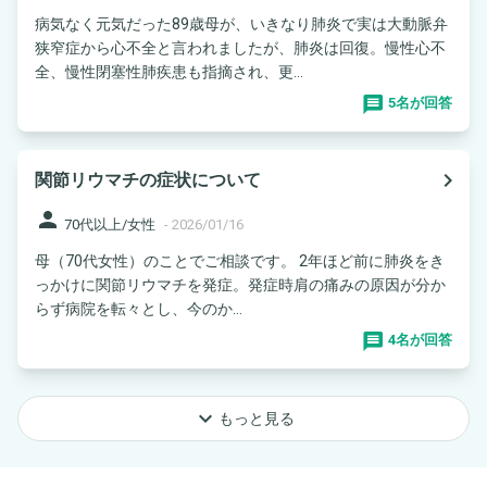
病気なく元気だった89歳母が、いきなり肺炎で実は大動脈弁
狭窄症から心不全と言われましたが、肺炎は回復。慢性心不
全、慢性閉塞性肺疾患も指摘され、更...
5名が回答
navigate_next
関節リウマチの症状について
person
70代以上/女性
-
2026/01/16
母（70代女性）のことでご相談です。 2年ほど前に肺炎をき
っかけに関節リウマチを発症。発症時肩の痛みの原因が分か
らず病院を転々とし、今のか...
4名が回答
keyboard_arrow_down
もっと見る