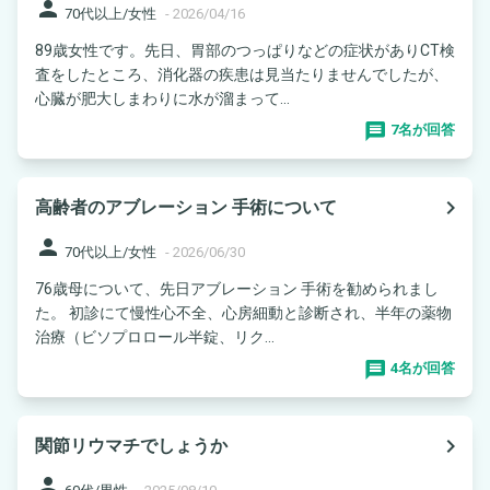
person
70代以上/女性
-
2026/04/16
89歳女性です。先日、胃部のつっぱりなどの症状がありCT検
査をしたところ、消化器の疾患は見当たりませんでしたが、
心臓が肥大しまわりに水が溜まって...
7名が回答
navigate_next
高齢者のアブレーション 手術について
person
70代以上/女性
-
2026/06/30
76歳母について、先日アブレーション 手術を勧められまし
た。 初診にて慢性心不全、心房細動と診断され、半年の薬物
治療（ビソプロロール半錠、リク...
4名が回答
navigate_next
関節リウマチでしょうか
person