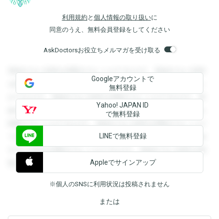
利用規約
と
個人情報の取り扱い
に
同意のうえ、無料会員登録をしてください
AskDoctorsお役立ちメルマガを受け取る
登録すると回答を閲覧することができます。登録すると回答
Googleアカウントで
を閲覧することができます。登録すると回答を閲覧すること
無料登録
ができます。登録すると回答を閲覧することができます。登
Yahoo! JAPAN ID
録すると回答を閲覧することができます。登録すると回答を
で無料登録
閲覧することができます。登録すると回答を閲覧することが
LINEで無料登録
できます。登録すると回答を閲覧することができます。登録
すると回答を閲覧することができます。登録すると回答を閲
Appleでサインアップ
覧することができます。
※個人のSNSに利用状況は投稿されません
または