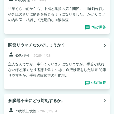
60代/男性
-
2025/08/10
半年ぐらい前から右手中指と薬指の第２関節に、曲げ伸ばし
や外圧のさいに痛みを感じるようになりました。 かかりつけ
の内科医に相談して定期的な血液検査...
7名が回答
navigate_next
関節リウマチなのでしょうか？
person
40代/男性
-
2025/11/28
主人なんですが、半年くらいまえになりますが、手首が眠れ
ないほど痛くなり 整形外科にいき、血液検査をした結果 関節
リウマチか、手根管症候群の可能性...
4名が回答
navigate_next
多臓器不全にどう対処するか。
person
70代以上/女性
-
2025/12/04