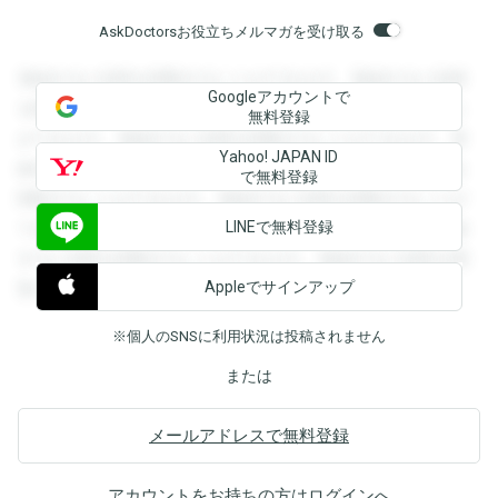
AskDoctorsお役立ちメルマガを受け取る
登録すると回答を閲覧することができます。登録すると回答
Googleアカウントで
を閲覧することができます。登録すると回答を閲覧すること
無料登録
ができます。登録すると回答を閲覧することができます。登
Yahoo! JAPAN ID
録すると回答を閲覧することができます。登録すると回答を
で無料登録
閲覧することができます。登録すると回答を閲覧することが
LINEで無料登録
できます。登録すると回答を閲覧することができます。登録
すると回答を閲覧することができます。登録すると回答を閲
Appleでサインアップ
覧することができます。
※個人のSNSに利用状況は投稿されません
または
メールアドレスで無料登録
アカウントをお持ちの方は
ログイン
へ