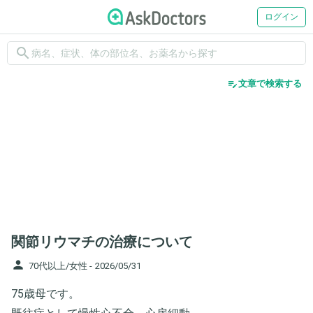
ログイン
search
edit_note
文章で検索する
関節リウマチの治療について
person
70代以上/女性 -
2026/05/31
75歳母です。