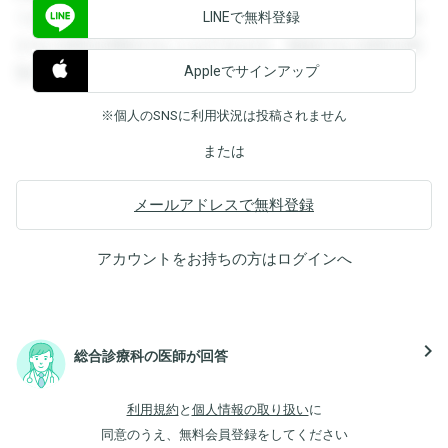
LINEで無料登録
できます。登録すると回答を閲覧することができます。登録
すると回答を閲覧することができます。登録すると回答を閲
Appleでサインアップ
覧することができます。
※個人のSNSに利用状況は投稿されません
または
メールアドレスで無料登録
アカウントをお持ちの方は
ログイン
へ
navigate_next
総合診療科の医師が回答
利用規約
と
個人情報の取り扱い
に
同意のうえ、無料会員登録をしてください