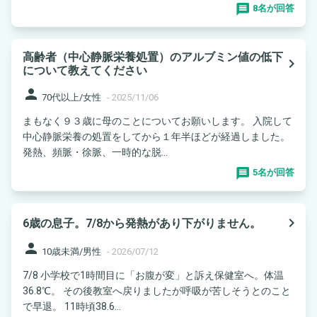
8名が回答
高齢者（中心静脈栄養処置）のアルブミン値の低下
navigate_next
について教えてください
person
70代以上/女性
-
2025/11/06
まもなく９３歳に母のことについてお願いします。 入院して
中心静脈栄養の処置をしてから１年半ほどが経過しました。
発熱、頻脈・徐脈、一時的な脱...
5名が回答
navigate_next
6歳の息子。7/8から発熱があり下がりません。
person
10歳未満/男性
-
2026/07/12
7/8 小学校で1時間目に「お腹が変」と訴え保健室へ。体温
36.8℃。 その後教室へ戻りましたが呼吸が苦しそうとのこと
で早退。 11時頃38.6...