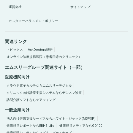
運営会社
サイトマップ
カスタマーハラスメントポリシー
関連リンク
トピックス
AskDoctors総研
オンライン診療提携医院（患者目線のクリニック）
エムスリーグループ関連サイト（一部）
医療機関向け
クラウド電子カルテならエムスリーデジカル
クリニック向け診療支援システムならデジスマ診療
訪問介護ソフトならケアウィング
一般企業向け
法人向け健康支援サービスならホワイト・ジャック(M3PSP)
健康経営レポートならEBHS Life
健康経営メディアならGO100
健康管理システムならハピネスパートナーズ