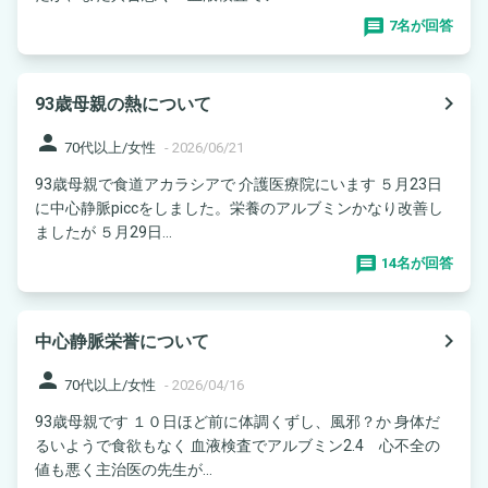
7名が回答
navigate_next
93歳母親の熱について
person
70代以上/女性
-
2026/06/21
93歳母親で食道アカラシアで 介護医療院にいます ５月23日
に中心静脈piccをしました。栄養のアルブミンかなり改善し
ましたが ５月29日...
14名が回答
navigate_next
中心静脈栄誉について
person
70代以上/女性
-
2026/04/16
93歳母親です １０日ほど前に体調くずし、風邪？か 身体だ
るいようで食欲もなく 血液検査でアルブミン2.4 心不全の
値も悪く主治医の先生が...