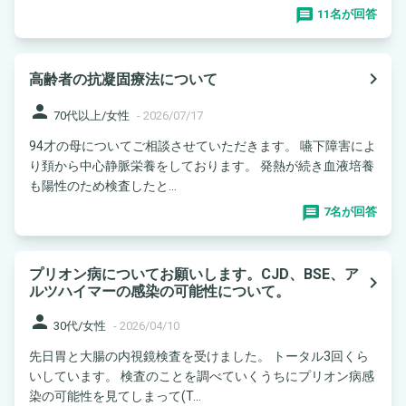
11名が回答
navigate_next
高齢者の抗凝固療法について
person
70代以上/女性
-
2026/07/17
94才の母についてご相談させていただきます。 嚥下障害によ
り頚から中心静脈栄養をしております。 発熱が続き血液培養
も陽性のため検査したと...
7名が回答
プリオン病についてお願いします。CJD、BSE、ア
navigate_next
ルツハイマーの感染の可能性について。
person
30代/女性
-
2026/04/10
先日胃と大腸の内視鏡検査を受けました。 トータル3回くら
いしています。 検査のことを調べていくうちにプリオン病感
染の可能性を見てしまって(T...