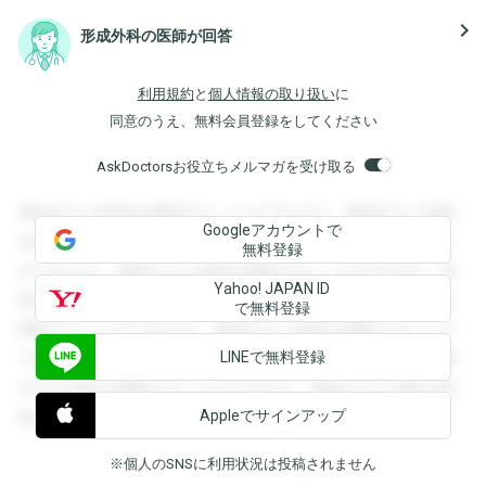
navigate_next
形成外科の医師が回答
利用規約
と
個人情報の取り扱い
に
同意のうえ、無料会員登録をしてください
AskDoctorsお役立ちメルマガを受け取る
登録すると回答を閲覧することができます。登録すると回答
Googleアカウントで
を閲覧することができます。登録すると回答を閲覧すること
無料登録
ができます。登録すると回答を閲覧することができます。登
Yahoo! JAPAN ID
録すると回答を閲覧することができます。登録すると回答を
で無料登録
閲覧することができます。登録すると回答を閲覧することが
LINEで無料登録
できます。登録すると回答を閲覧することができます。登録
すると回答を閲覧することができます。登録すると回答を閲
Appleでサインアップ
覧することができます。
※個人のSNSに利用状況は投稿されません