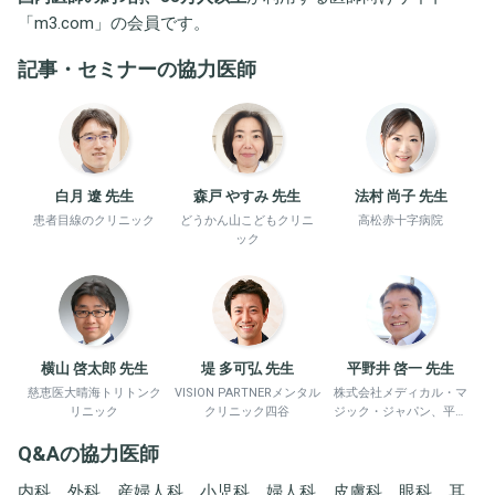
「
m3.com
」の会員です。
記事・セミナーの協力医師
白月 遼 先生
森戸 やすみ 先生
法村 尚子 先生
患者目線のクリニック
どうかん山こどもクリニ
高松赤十字病院
ック
横山 啓太郎 先生
堤 多可弘 先生
平野井 啓一 先生
慈恵医大晴海トリトンク
VISION PARTNERメンタル
株式会社メディカル・マ
リニック
クリニック四谷
ジック・ジャパン、平野
井労働衛生コンサルタン
Q&Aの協力医師
ト事務所
内科、外科、産婦人科、小児科、婦人科、皮膚科、眼科、耳