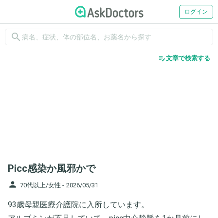
ログイン
search
edit_note
文章で検索する
Picc感染か風邪かで
person
70代以上/女性 -
2026/05/31
93歳母親医療介護院に入所しています。