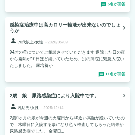
5名が回答
感染症治療中は高カロリー輸液が出来ないのでしょ
navigate_next
うか
person
70代以上/女性
-
2026/06/09
94才の母についてご相談させていただきます 退院した日の夜
から発熱が10日ほど続いていたため、別の病院に緊急入院い
たしました。 尿培養か...
11名が回答
navigate_next
2歳 娘 尿路感染症により入院中です。
person
乳幼児/女性
-
2025/12/14
2歳0ヶ月の娘が今週の火曜日から40近い高熱が続いていたの
で、木曜日に入院する事になり色々検査してもらった結果が
尿路感染症でした。 金曜日...