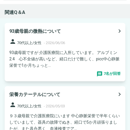
関連Q＆A
navigate_next
93歳母親の微熱について
person
70代以上/女性
-
2026/06/06
93歳母親ですが 介護医療院に入所しています。 アルブミン
2.4 心不全値が高いなど、経口だけで難しく、picc中心静脈
栄誉で1か月ちょっと...
7名が回答
navigate_next
栄養カテーテルについて
person
70代以上/女性
-
2026/05/03
９３歳母親で介護医療院にいます 中心静脈栄誉で半年くらい
していまして、器具の故障でぬき、経口で5か月頑張りまし
たが、また具合悪く 血液検査でア...