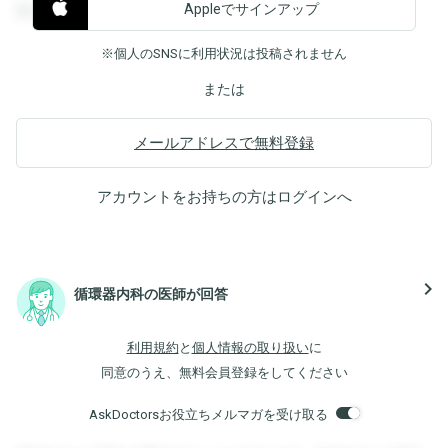
Appleでサインアップ
覧することができます。
※個人のSNSに利用状況は投稿されません
または
メールアドレスで無料登録
アカウントをお持ちの方は
ログイン
へ
navigate_next
循環器内科の医師が回答
利用規約
と
個人情報の取り扱い
に
同意のうえ、無料会員登録をしてください
AskDoctorsお役立ちメルマガを受け取る