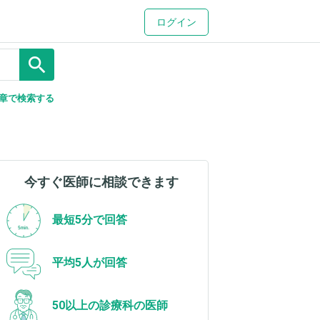
ログイン
search
章で検索する
今すぐ医師に相談できます
最短5分で回答
平均5人が回答
50以上の診療科の医師