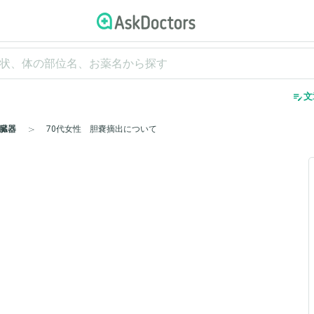
edit_note
文
臓器
70代女性 胆嚢摘出について