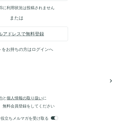
NSに利用状況は投稿されません
または
ルアドレスで無料登録
トをお持ちの方は
ログイン
へ
navigate_next
約
と
個人情報の取り扱い
に
、無料会員登録をしてください
orsお役立ちメルマガを受け取る