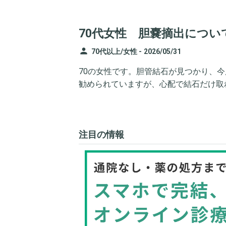
70代女性 胆嚢摘出につい
person
70代以上/女性 -
2026/05/31
70の女性です。胆管結石が見つかり、
勧められていますが、心配で結石だけ取
注目の情報