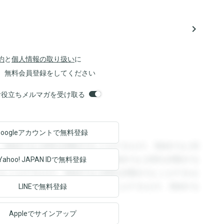
navigate_next
約
と
個人情報の取り扱い
に
、無料会員登録をしてください
orsお役立ちメルマガを受け取る
Googleアカウントで
無料登録
。登録すると回答を閲覧することができます。登録すると回
回答を閲覧することができます。登録すると回答を閲覧する
Yahoo! JAPAN ID
で無料登録
ることができます。登録すると回答を閲覧することができま
ます。登録すると回答を閲覧することができます。登録する
LINEで無料登録
Appleでサインアップ