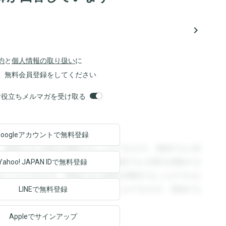
navigate_next
約
と
個人情報の取り扱い
に
、無料会員登録をしてください
orsお役立ちメルマガを受け取る
Googleアカウントで
無料登録
。登録すると回答を閲覧することができます。登録すると回
回答を閲覧することができます。登録すると回答を閲覧する
Yahoo! JAPAN ID
で無料登録
ることができます。登録すると回答を閲覧することができま
ます。登録すると回答を閲覧することができます。登録する
LINEで無料登録
Appleでサインアップ