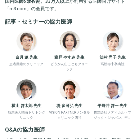
国内医師の約9割、33万人以上
が利用する医師向けサイト
「
m3.com
」の会員です。
記事・セミナーの協力医師
白月 遼 先生
森戸 やすみ 先生
法村 尚子 先生
患者目線のクリニック
どうかん山こどもクリニ
高松赤十字病院
ック
横山 啓太郎 先生
堤 多可弘 先生
平野井 啓一 先生
慈恵医大晴海トリトンク
VISION PARTNERメンタル
株式会社メディカル・マ
リニック
クリニック四谷
ジック・ジャパン、平野
井労働衛生コンサルタン
Q&Aの協力医師
ト事務所