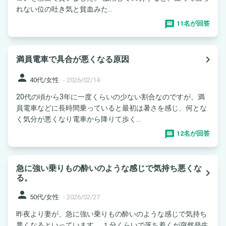
れない位の吐き気と貧血みた...
11名が回答
navigate_next
満員電車で具合が悪くなる原因
person
40代/女性
-
2026/02/14
20代の頃から3年に一度くらいの少ない割合なのですが、満
員電車などに長時間乗っていると最初は暑さを感じ、何とな
く気分が悪くなり電車から降りて歩く...
12名が回答
急に強い乗りもの酔いのような感じで気持ち悪くな
navigate_next
る。
person
50代/女性
-
2026/02/27
昨夜より妻が、急に強い乗りもの酔いのような感じで気持ち
悪くなるといっています。 １分くらいで落ち着くが突然発生