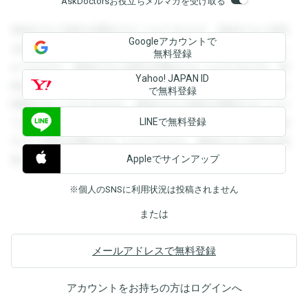
AskDoctorsお役立ちメルマガを受け取る
登録すると回答を閲覧することができます。登録すると回答
Googleアカウントで
を閲覧することができます。登録すると回答を閲覧すること
無料登録
ができます。登録すると回答を閲覧することができます。登
Yahoo! JAPAN ID
録すると回答を閲覧することができます。登録すると回答を
で無料登録
閲覧することができます。登録すると回答を閲覧することが
LINEで無料登録
できます。登録すると回答を閲覧することができます。登録
すると回答を閲覧することができます。登録すると回答を閲
Appleでサインアップ
覧することができます。
※個人のSNSに利用状況は投稿されません
または
メールアドレスで無料登録
アカウントをお持ちの方は
ログイン
へ