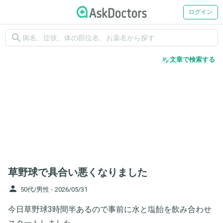
ログイン
search
edit_note
文章で検索する
草野球で具合い悪くなりました
person
50代/男性 -
2026/05/31
今日草野球3時間半あるので事前に水と塩飴を飲み合わせ