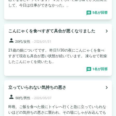
して、今日は仕事ができなかった。...
5名が回答
navigate_next
こんにゃくを食べすぎて具合が悪くなりました
person
20代/女性
-
2026/01/31
21歳の娘についてです。 昨日1/30の夜にこんにゃくを食べ
すぎて現在も具合が悪い状態が続いています。 凍らせて乾燥
したこんにゃくを焼いたも...
1名が回答
navigate_next
立っていられない気持ちの悪さ
person
50代/男性
-
2026/05/07
昨晩、ご飯を食べた後にトイレへ行くと急に立っていられな
いほどの気持ちの悪さに襲われ、その場にしゃがみ込んでも