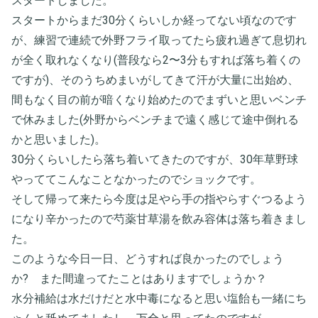
スタートしました。
スタートからまだ30分くらいしか経ってない頃なのです
が、練習で連続で外野フライ取ってたら疲れ過ぎて息切れ
が全く取れなくなり(普段なら2〜3分もすれば落ち着くの
ですが)、そのうちめまいがしてきて汗が大量に出始め、
間もなく目の前が暗くなり始めたのでまずいと思いベンチ
で休みました(外野からベンチまで遠く感じて途中倒れる
かと思いました)。
30分くらいしたら落ち着いてきたのですが、30年草野球
やっててこんなことなかったのでショックです。
そして帰って来たら今度は足やら手の指やらすぐつるよう
になり辛かったので芍薬甘草湯を飲み容体は落ち着きまし
た。
このような今日一日、どうすれば良かったのでしょう
か? また間違ってたことはありますでしょうか？
水分補給は水だけだと水中毒になると思い塩飴も一緒にち