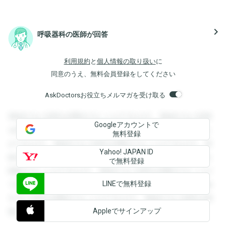
navigate_next
呼吸器科の医師が回答
利用規約
と
個人情報の取り扱い
に
同意のうえ、無料会員登録をしてください
AskDoctorsお役立ちメルマガを受け取る
登録すると回答を閲覧することができます。登録すると回答
Googleアカウントで
を閲覧することができます。登録すると回答を閲覧すること
無料登録
ができます。登録すると回答を閲覧することができます。登
Yahoo! JAPAN ID
録すると回答を閲覧することができます。登録すると回答を
で無料登録
閲覧することができます。登録すると回答を閲覧することが
LINEで無料登録
できます。登録すると回答を閲覧することができます。登録
すると回答を閲覧することができます。登録すると回答を閲
Appleでサインアップ
覧することができます。