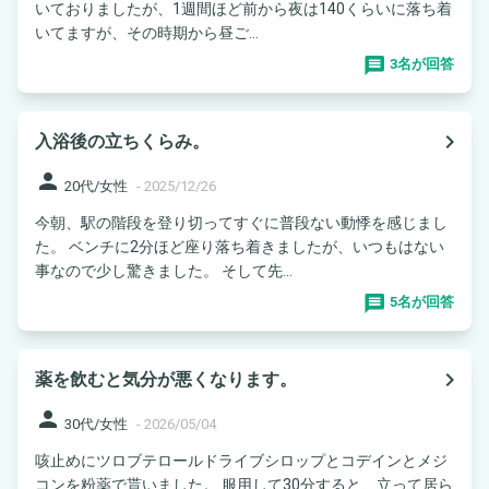
いておりましたが、1週間ほど前から夜は140くらいに落ち着
いてますが、その時期から昼ご...
3名が回答
navigate_next
入浴後の立ちくらみ。
person
20代/女性
-
2025/12/26
今朝、駅の階段を登り切ってすぐに普段ない動悸を感じまし
た。 ベンチに2分ほど座り落ち着きましたが、いつもはない
事なので少し驚きました。 そして先...
5名が回答
navigate_next
薬を飲むと気分が悪くなります。
person
30代/女性
-
2026/05/04
咳止めにツロブテロールドライブシロップとコデインとメジ
コンを粉薬で貰いました。 服用して30分すると、立って居ら