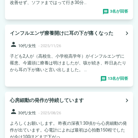
改善せず、ソファまではって行き30分...
3名が回答
navigate_next
インフルエンザ療養開けに耳の下が痛くなった
person
10代/女性
-
2025/11/26
子ども2人が（高校生、小学校高学年）がインフルエンザに
罹患、今週頭に療養は明けましたが、咳が続き、昨日あたり
から耳の下が痛いと言い出しました。 ...
13名が回答
navigate_next
心房細動の発作が持続しています
person
30代/女性
-
2025/08/26
よろしくお願いします。 昨夜の深夜1:30頃から心房細動の発
作が出ています。心電計によれば最初は心拍数150程でした
が今は100ほどまで下がっ...