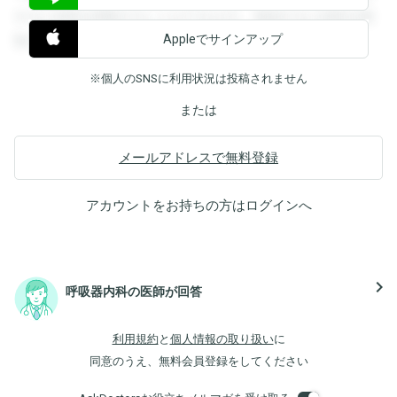
すると回答を閲覧することができます。登録すると回答を閲
Appleでサインアップ
覧することができます。
※個人のSNSに利用状況は投稿されません
または
メールアドレスで無料登録
アカウントをお持ちの方は
ログイン
へ
navigate_next
呼吸器内科の医師が回答
利用規約
と
個人情報の取り扱い
に
同意のうえ、無料会員登録をしてください