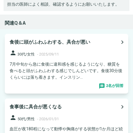
担当の医師によく相談、確認するようにお願いいたします。
関連Q＆A
navigate_next
食後に頭がふわふわする、具合が悪い
person
30代/女性
-
2025/09/11
7月中旬から急に食後に違和感を感じるようになり、糖質を
食べると頭がふわふわする感じでしんどいです。食後30分後
くらいには落ち着きます。インスリン...
2名が回答
navigate_next
食事後に具合が悪くなる
person
50代/男性
-
2026/01/31
血圧が夜180程になって動悸や胸痛がする状態が1か月ほど続