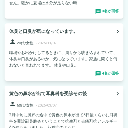
せん。確かに夏場は水分が足りない時...
3名が回答
navigate_next
体臭と口臭が気になっています。
person
20代/女性
-
2025/11/02
職場やお出かけしてるときに、周りから咳き込まれていて、
体臭や口臭があるのか、気になっています。家族に聞くと匂
わないと言われてます。 体臭や口臭...
4名が回答
navigate_next
黄色の鼻水が出て耳鼻科を受診その後
person
60代/女性
-
2026/03/07
2月中旬に風邪の途中で黄色の鼻水が出て5日後くらいに耳鼻
科を受診副鼻腔炎ということで抗生剤と去痰剤抗アレルギー
剤2錠もらいました。花粉症のような...