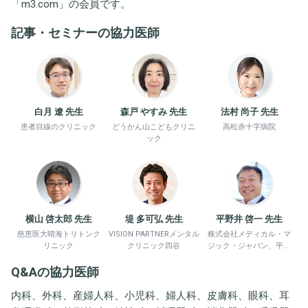
「
m3.com
」の会員です。
記事・セミナーの協力医師
白月 遼 先生
森戸 やすみ 先生
法村 尚子 先生
患者目線のクリニック
どうかん山こどもクリニ
高松赤十字病院
ック
横山 啓太郎 先生
堤 多可弘 先生
平野井 啓一 先生
慈恵医大晴海トリトンク
VISION PARTNERメンタル
株式会社メディカル・マ
リニック
クリニック四谷
ジック・ジャパン、平野
井労働衛生コンサルタン
Q&Aの協力医師
ト事務所
内科、外科、産婦人科、小児科、婦人科、皮膚科、眼科、耳