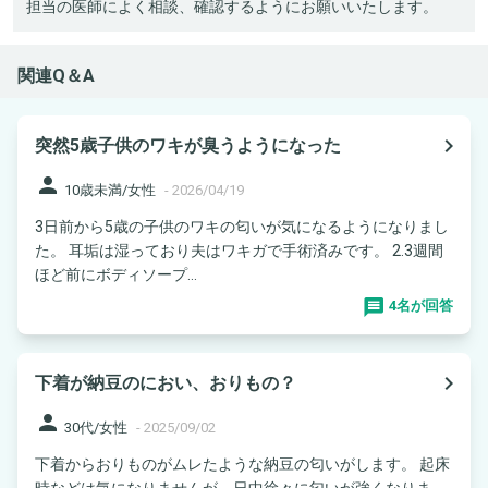
担当の医師によく相談、確認するようにお願いいたします。
関連Q＆A
navigate_next
突然5歳子供のワキが臭うようになった
person
10歳未満/女性
-
2026/04/19
3日前から5歳の子供のワキの匂いが気になるようになりまし
た。 耳垢は湿っており夫はワキガで手術済みです。 2.3週間
ほど前にボディソープ...
4名が回答
navigate_next
下着が納豆のにおい、おりもの？
person
30代/女性
-
2025/09/02
下着からおりものがムレたような納豆の匂いがします。 起床
時などは気になりませんが、日中徐々に匂いが強くなりま