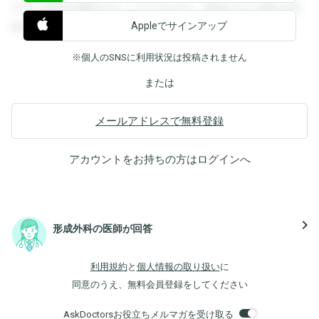
すると回答を閲覧することができます。登録すると回答を閲
Appleでサインアップ
覧することができます。
※個人のSNSに利用状況は投稿されません
または
メールアドレスで無料登録
アカウントをお持ちの方は
ログイン
へ
navigate_next
形成外科の医師が回答
利用規約
と
個人情報の取り扱い
に
同意のうえ、無料会員登録をしてください
AskDoctorsお役立ちメルマガを受け取る