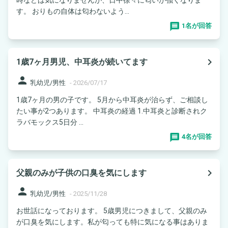
す。 おりもの自体は匂わないよう...
1名が回答
navigate_next
1歳7ヶ月男児、中耳炎が続いてます
person
乳幼児/男性
-
2026/07/17
1歳7ヶ月の男の子です。 5月から中耳炎が治らず、ご相談し
たい事が2つあります。 中耳炎の経過 1.中耳炎と診断されク
ラバモックス5日分 ...
4名が回答
navigate_next
父親のみが子供の口臭を気にします
person
乳幼児/男性
-
2025/11/28
お世話になっております。 5歳男児につきまして、父親のみ
が口臭を気にします。私が匂っても特に気になる事はありま