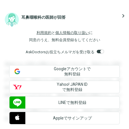
navigate_next
耳鼻咽喉科の医師が回答
利用規約
と
個人情報の取り扱い
に
同意のうえ、無料会員登録をしてください
AskDoctorsお役立ちメルマガを受け取る
登録すると回答を閲覧することができます。登録すると回答
Googleアカウントで
を閲覧することができます。登録すると回答を閲覧すること
無料登録
ができます。登録すると回答を閲覧することができます。登
Yahoo! JAPAN ID
録すると回答を閲覧することができます。登録すると回答を
で無料登録
閲覧することができます。登録すると回答を閲覧することが
LINEで無料登録
できます。登録すると回答を閲覧することができます。登録
すると回答を閲覧することができます。登録すると回答を閲
Appleでサインアップ
覧することができます。