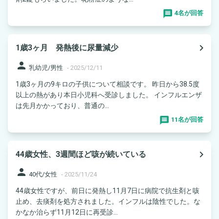
4名が回答
navigate_next
1歳3ヶ月 発熱後に尿量減少
person
乳幼児/男性
-
2025/12/11
1歳3ヶ月の9キロの子供について相談です。 昨日から38.5度
以上の熱があり本日小児科へ受診しました。 インフルエンザ
は先月かかっており、普通の...
11名が回答
navigate_next
44歳女性、3週間ほど咳が続いている
person
40代/女性
-
2025/11/24
44歳女性ですが、前日に発熱し11月7日に病院で抗生剤と咳
止め、去痰剤を処方されました。インフルは陰性でした。な
かなか治らず11月12日に再受診...