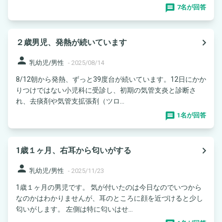
7名が回答
navigate_next
２歳男児、発熱が続いています
person
乳幼児/男性
-
2025/08/14
8/12朝から発熱、ずっと39度台が続いています。12日にかか
りつけではない小児科に受診し、初期の気管支炎と診断さ
れ、去痰剤や気管支拡張剤（ツロ...
1名が回答
navigate_next
1歳１ヶ月、右耳から匂いがする
person
乳幼児/男性
-
2025/11/23
1歳１ヶ月の男児です。 気が付いたのは今日なのでいつから
なのかはわかりませんが、耳のところに顔を近づけると少し
匂いがします。 左側は特に匂いはせ...