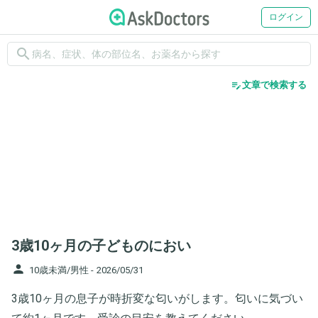
ログイン
search
edit_note
文章で検索する
3歳10ヶ月の子どものにおい
person
10歳未満/男性 -
2026/05/31
3歳10ヶ月の息子が時折変な匂いがします。匂いに気づい