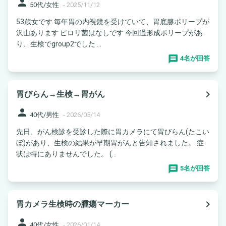
person
50代/女性
-
2025/11/12
53歳女です 毎年胃の内視鏡を受けていて、胃底腺ポリープが
沢山あります ピロリ菌はなしです 今回過形成ポリープがあ
り、生検でgroup2でした ...
4名が回答
navigate_next
胃びらん→生検→胃がん
person
40代/男性
-
2026/05/14
先日、がん検診を受診した際に胃カメラにて胃びらん(たこい
ぼ)があり、生検の結果が早期胃がんと告知されました。 症
状は特にありませんでした。 (...
5名が回答
navigate_next
胃カメラ生検時の腫瘍マーカー
person
40代/女性
-
2026/01/14