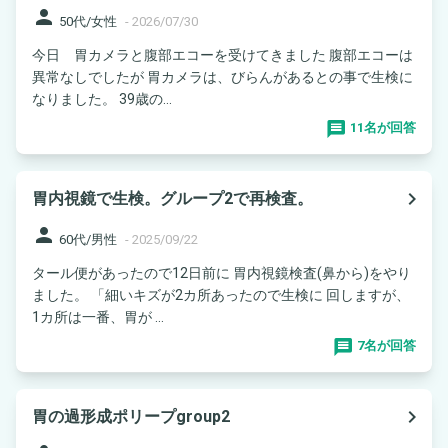
person
50代/女性
-
2026/07/30
今日 胃カメラと腹部エコーを受けてきました 腹部エコーは
異常なしでしたが 胃カメラは、びらんがあるとの事で生検に
なりました。 39歳の...
11名が回答
navigate_next
胃内視鏡で生検。グループ2で再検査。
person
60代/男性
-
2025/09/22
タール便があったので12日前に 胃内視鏡検査(鼻から)をやり
ました。 「細いキズが2カ所あったので生検に 回しますが、
1カ所は一番、胃が ...
7名が回答
navigate_next
胃の過形成ポリープgroup2