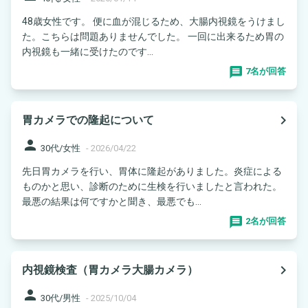
48歳女性です。 便に血が混じるため、大腸内視鏡をうけまし
た。こちらは問題ありませんでした。 一回に出来るため胃の
内視鏡も一緒に受けたのです...
7名が回答
navigate_next
胃カメラでの隆起について
person
30代/女性
-
2026/04/22
先日胃カメラを行い、胃体に隆起がありました。炎症による
ものかと思い、診断のために生検を行いましたと言われた。
最悪の結果は何ですかと聞き、最悪でも...
2名が回答
navigate_next
内視鏡検査（胃カメラ大腸カメラ）
person
30代/男性
-
2025/10/04