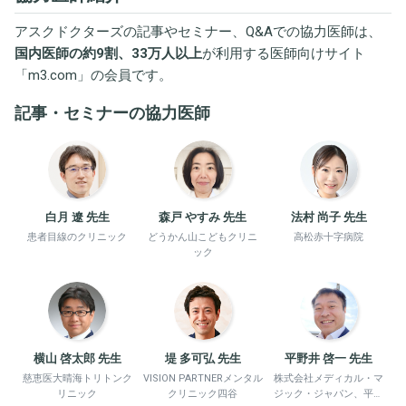
アスクドクターズの記事やセミナー、Q&Aでの協力医師は、
国内医師の約9割、33万人以上
が利用する医師向けサイト
「
m3.com
」の会員です。
記事・セミナーの協力医師
白月 遼 先生
森戸 やすみ 先生
法村 尚子 先生
患者目線のクリニック
どうかん山こどもクリニ
高松赤十字病院
ック
横山 啓太郎 先生
堤 多可弘 先生
平野井 啓一 先生
慈恵医大晴海トリトンク
VISION PARTNERメンタル
株式会社メディカル・マ
リニック
クリニック四谷
ジック・ジャパン、平野