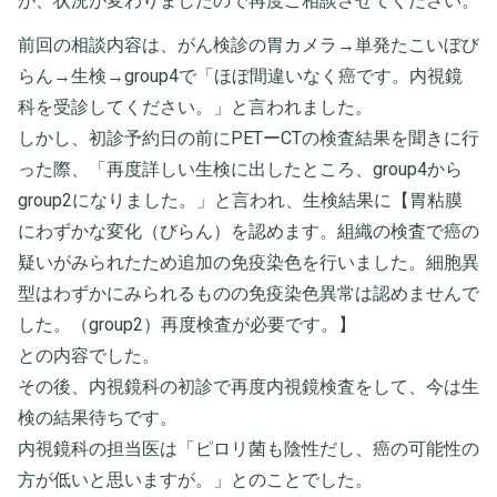
が、状況が変わりましたので再度ご相談させてください。
前回の相談内容は、がん検診の胃カメラ→単発たこいぼび
らん→生検→group4で「ほぼ間違いなく癌です。内視鏡
科を受診してください。」と言われました。
しかし、初診予約日の前にPETーCTの検査結果を聞きに行
った際、「再度詳しい生検に出したところ、group4から
group2になりました。」と言われ、生検結果に【胃粘膜
にわずかな変化（びらん）を認めます。組織の検査で癌の
疑いがみられたため追加の免疫染色を行いました。細胞異
型はわずかにみられるものの免疫染色異常は認めませんで
した。（group2）再度検査が必要です。】
との内容でした。
その後、内視鏡科の初診で再度内視鏡検査をして、今は生
検の結果待ちです。
内視鏡科の担当医は「ピロリ菌も陰性だし、癌の可能性の
方が低いと思いますが。」とのことでした。