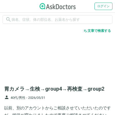
ログイン
search
edit_note
文章で検索する
胃カメラ→生検→group4→再検査→group2
person
40代/男性 -
2026/05/31
以前、別のアカウントからご相談させていただいたのです