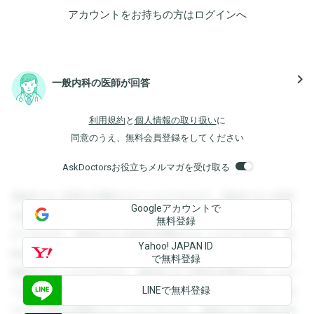
アカウントをお持ちの方は
ログイン
へ
navigate_next
一般内科の医師が回答
利用規約
と
個人情報の取り扱い
に
同意のうえ、無料会員登録をしてください
AskDoctorsお役立ちメルマガを受け取る
登録すると回答を閲覧することができます。登録すると回答
Googleアカウントで
を閲覧することができます。登録すると回答を閲覧すること
無料登録
ができます。登録すると回答を閲覧することができます。登
Yahoo! JAPAN ID
録すると回答を閲覧することができます。登録すると回答を
で無料登録
閲覧することができます。登録すると回答を閲覧することが
LINEで無料登録
できます。登録すると回答を閲覧することができます。登録
すると回答を閲覧することができます。登録すると回答を閲