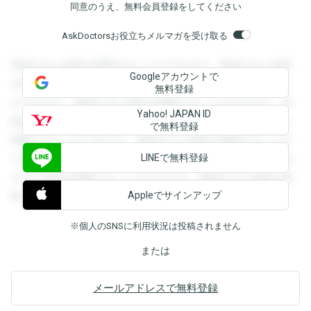
同意のうえ、無料会員登録をしてください
AskDoctorsお役立ちメルマガを受け取る
登録すると回答を閲覧することができます。登録すると回答
Googleアカウントで
を閲覧することができます。登録すると回答を閲覧すること
無料登録
ができます。登録すると回答を閲覧することができます。登
Yahoo! JAPAN ID
録すると回答を閲覧することができます。登録すると回答を
で無料登録
閲覧することができます。登録すると回答を閲覧することが
LINEで無料登録
できます。登録すると回答を閲覧することができます。登録
すると回答を閲覧することができます。登録すると回答を閲
Appleでサインアップ
覧することができます。
※個人のSNSに利用状況は投稿されません
または
メールアドレスで無料登録