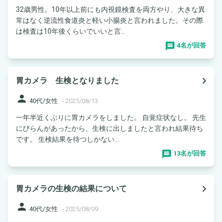
32歳男性。10年以上前にも内視鏡検査を両方やり、大きな異
常はなく逆流性食道炎と軽い小腸炎と言われました。その際
は検査は10年後くらいでいいと言...
4名が回答
navigate_next
胃カメラ 生検となりました
person
40代/女性
-
2025/08/13
一年半近くぶりに胃カメラをしました。 自覚症状なし。 先生
にびらんがあったから、生検に出しましたと言われ結果待ち
です。 生検結果を待つしかない...
13名が回答
navigate_next
胃カメラの生検の結果について
person
40代/女性
-
2025/08/09