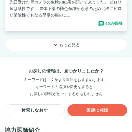
先日受けた胃カメラの生検の結果を聞いて来ました。 ピロリ
菌は陰性です。 胃体下部の褪色領域から念のため（稀にピロ
リ菌陰性でもなる早期の癌のこ...
9名が回答
keyboard_arrow_down
もっと見る
お探しの情報は、見つかりましたか？
キーワードは、文章より単語をおすすめします。
キーワードの追加や変更をすると、
お探しの情報がヒットするかもしれません
検索しなおす
医師に相談
協力医師紹介