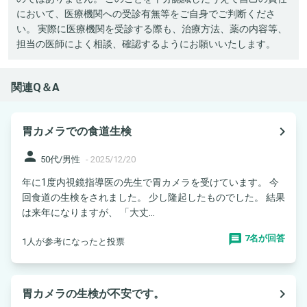
において、医療機関への受診有無等をご自身でご判断くださ
い。 実際に医療機関を受診する際も、治療方法、薬の内容等、
担当の医師によく相談、確認するようにお願いいたします。
関連Q＆A
navigate_next
胃カメラでの食道生検
person
50代/男性
-
2025/12/20
年に1度内視鏡指導医の先生で胃カメラを受けています。 今
回食道の生検をされました。 少し隆起したものでした。 結果
は来年になりますが、 「大丈...
7名が回答
1人が参考になったと投票
navigate_next
胃カメラの生検が不安です。