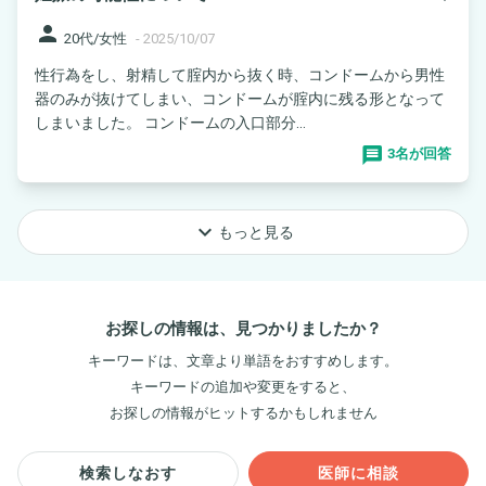
person
20代/女性
-
2025/10/07
性行為をし、射精して腟内から抜く時、コンドームから男性
器のみが抜けてしまい、コンドームが腟内に残る形となって
しまいました。 コンドームの入口部分...
3名が回答
keyboard_arrow_down
もっと見る
お探しの情報は、見つかりましたか？
キーワードは、文章より単語をおすすめします。
キーワードの追加や変更をすると、
お探しの情報がヒットするかもしれません
検索しなおす
医師に相談