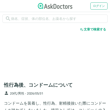
ログイン
search
edit_note
文章で検索する
性行為後、コンドームについて
person
20代/男性 -
2026/05/31
コンドームを装着し、性行為、射精後抜いた際にコンドー