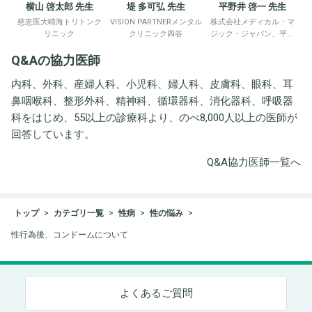
横山 啓太郎 先生
堤 多可弘 先生
平野井 啓一 先生
慈恵医大晴海トリトンク
VISION PARTNERメンタル
株式会社メディカル・マ
リニック
クリニック四谷
ジック・ジャパン、平野
井労働衛生コンサルタン
Q&Aの協力医師
ト事務所
内科、外科、産婦人科、小児科、婦人科、皮膚科、眼科、耳
鼻咽喉科、整形外科、精神科、循環器科、消化器科、呼吸器
科をはじめ、55以上の診療科より、のべ8,000人以上の医師が
回答しています。
Q&A協力医師一覧へ
トップ
カテゴリ一覧
性病
性の悩み
性行為後、コンドームについて
よくあるご質問