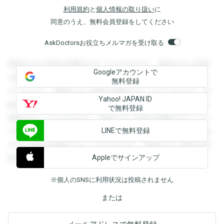
利用規約
と
個人情報の取り扱い
に
同意のうえ、無料会員登録をしてください
AskDoctorsお役立ちメルマガを受け取る
登録すると回答を閲覧することができます。登録すると回答
Googleアカウントで
を閲覧することができます。登録すると回答を閲覧すること
無料登録
ができます。登録すると回答を閲覧することができます。登
Yahoo! JAPAN ID
録すると回答を閲覧することができます。登録すると回答を
で無料登録
閲覧することができます。登録すると回答を閲覧することが
LINEで無料登録
できます。登録すると回答を閲覧することができます。登録
すると回答を閲覧することができます。登録すると回答を閲
Appleでサインアップ
覧することができます。
※個人のSNSに利用状況は投稿されません
または