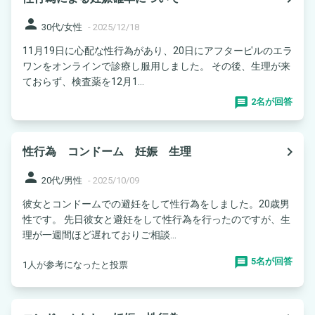
person
30代/女性
-
2025/12/18
11月19日に心配な性行為があり、20日にアフターピルのエラ
ワンをオンラインで診療し服用しました。 その後、生理が来
ておらず、検査薬を12月1...
2名が回答
navigate_next
性行為 コンドーム 妊娠 生理
person
20代/男性
-
2025/10/09
彼女とコンドームでの避妊をして性行為をしました。20歳男
性です。 先日彼女と避妊をして性行為を行ったのですが、生
理が一週間ほど遅れておりご相談...
5名が回答
1人が参考になったと投票