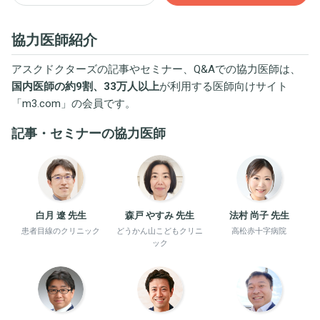
協力医師紹介
アスクドクターズの記事やセミナー、Q&Aでの協力医師は、
国内医師の約9割、33万人以上
が利用する医師向けサイト
「
m3.com
」の会員です。
記事・セミナーの協力医師
白月 遼 先生
森戸 やすみ 先生
法村 尚子 先生
患者目線のクリニック
どうかん山こどもクリニ
高松赤十字病院
ック