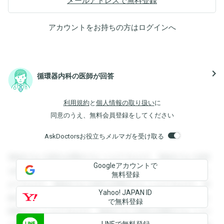
メールアドレスで無料登録
アカウントをお持ちの方は
ログイン
へ
navigate_next
循環器内科の医師が回答
利用規約
と
個人情報の取り扱い
に
同意のうえ、無料会員登録をしてください
AskDoctorsお役立ちメルマガを受け取る
登録すると回答を閲覧することができます。登録すると回答
Googleアカウントで
を閲覧することができます。登録すると回答を閲覧すること
無料登録
ができます。登録すると回答を閲覧することができます。登
Yahoo! JAPAN ID
録すると回答を閲覧することができます。登録すると回答を
で無料登録
閲覧することができます。登録すると回答を閲覧することが
LINEで無料登録