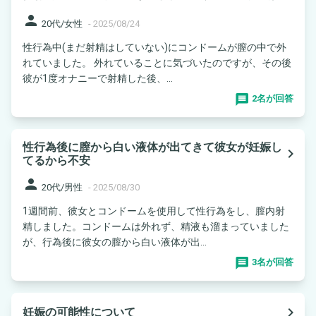
person
20代/女性
-
2025/08/24
性行為中(まだ射精はしていない)にコンドームが膣の中で外
れていました。 外れていることに気づいたのですが、その後
彼が1度オナニーで射精した後、...
2名が回答
性行為後に膣から白い液体が出てきて彼女が妊娠し
navigate_next
てるから不安
person
20代/男性
-
2025/08/30
1週間前、彼女とコンドームを使用して性行為をし、膣内射
精しました。コンドームは外れず、精液も溜まっていました
が、行為後に彼女の膣から白い液体が出...
3名が回答
navigate_next
妊娠の可能性について