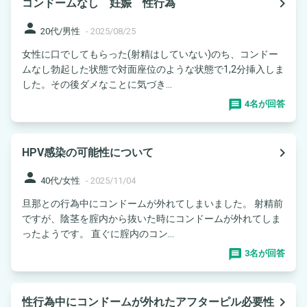
navigate_next
コンドームなし 妊娠 性行為
person
20代/男性
-
2025/08/25
女性に口でしてもらった(射精はしていない)のち、コンドー
ムなし勃起した状態で対面座位のような状態で1,2分挿入しま
した。その後ダメなことに気づき...
4名が回答
navigate_next
HPV感染の可能性について
person
40代/女性
-
2025/11/04
旦那との行為中にコンドームが外れてしまいました。 射精前
ですが、陰茎を腟内から抜いた時にコンドームが外れてしま
ったようです。 直ぐに腟内のコン...
3名が回答
navigate_next
性行為中にコンドームが外れたアフターピル必要性