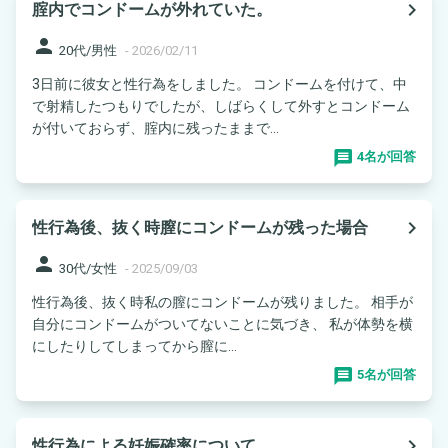
navigate_next
腟内でコンドームが外れていた。
person
20代/男性
-
2026/02/11
3日前に彼女と性行為をしました。 コンドームを付けて、中
で射精したつもりでしたが、しばらくして外すとコンドーム
が付いておらず、腟内に残ったままで...
4名が回答
navigate_next
性行為後、抜く時膣にコンドームが残った場合
person
30代/女性
-
2025/09/03
性行為後、抜く時私の膣にコンドームが残りました。 相手が
自分にコンドームがついてないことに気づき、 私が体勢を横
にしたりしてしまってから膣に...
5名が回答
navigate_next
性行為による妊娠確率について