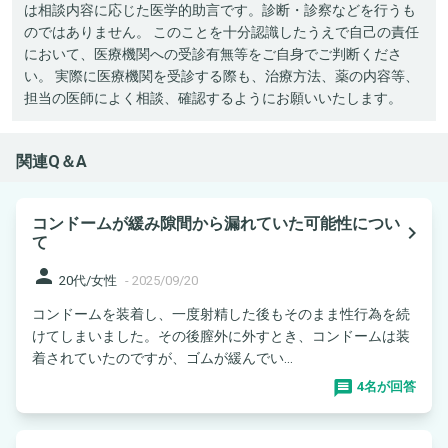
は相談内容に応じた医学的助言です。診断・診察などを行うも
のではありません。 このことを十分認識したうえで自己の責任
において、医療機関への受診有無等をご自身でご判断くださ
い。 実際に医療機関を受診する際も、治療方法、薬の内容等、
担当の医師によく相談、確認するようにお願いいたします。
関連Q＆A
コンドームが緩み隙間から漏れていた可能性につい
navigate_next
て
person
20代/女性
-
2025/09/20
コンドームを装着し、一度射精した後もそのまま性行為を続
けてしまいました。その後膣外に外すとき、コンドームは装
着されていたのですが、ゴムが緩んでい...
4名が回答