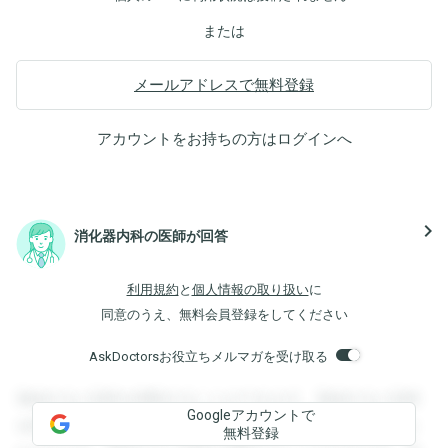
または
メールアドレスで無料登録
アカウントをお持ちの方は
ログイン
へ
navigate_next
消化器内科の医師が回答
利用規約
と
個人情報の取り扱い
に
同意のうえ、無料会員登録をしてください
AskDoctorsお役立ちメルマガを受け取る
登録すると回答を閲覧することができます。登録すると回答
Googleアカウントで
を閲覧することができます。登録すると回答を閲覧すること
無料登録