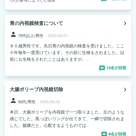
1人が参考になったと投票
navigate_next
胃の内視鏡検査について
person
70代以上/男性
-
2026/03/31
８０歳男性です。先日胃の内視鏡の検査を受けました。ここ
十年毎年一度受けています。その折に生検をされました。以
前にも生検をされたことはありますが、...
10名が回答
navigate_next
大腸ポリープ内視鏡切除
person
50代/男性
-
2026/03/30
本日、大腸ポリープを内視鏡で一つ取りました。丘のような
感じでした。黒っぽいリングが出てきて、一瞬で切除されま
した。腺腫だと。心配するようものでは...
8名が回答