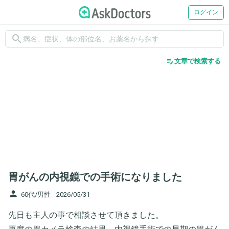
ログイン
search
edit_note
文章で検索する
胃がんの内視鏡での手術になりました
person
60代/男性 -
2026/05/31
先日も主人の事で相談させて頂きました。