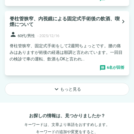
脊柱管狭窄、内視鏡による固定式手術後の飲酒、喫
navigate_next
煙について
person
60代/男性
-
2025/12/16
脊柱管狭窄、固定式手術をして2週間ちょっとです。腰の痛
みはありますが術後の経過は順調と言われています。一回目
の検診で車の運転、飲酒もOKと言われ...
6名が回答
keyboard_arrow_down
もっと見る
お探しの情報は、見つかりましたか？
キーワードは、文章より単語をおすすめします。
キーワードの追加や変更をすると、