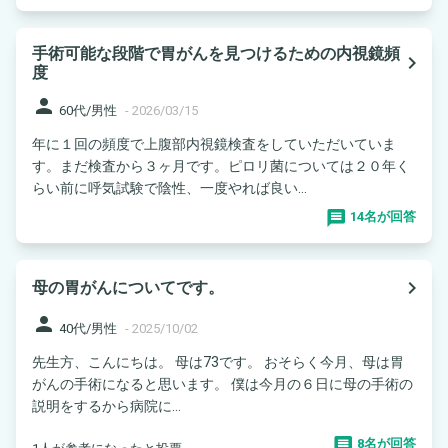
手術可能な段階で胃がんを見つけるための内視鏡頻
navigate_next
度
person
60代/男性
-
2026/03/15
年に１回の頻度で上腹部内視鏡検査をしていただいていま
す。まだ検査から３ヶ月です。ピロリ菌については２０年く
らい前に呼気試験で陰性、一度やれば良い...
14名が回答
navigate_next
母の胃がんについてです。
person
40代/男性
-
2025/10/02
先生方、こんにちは。 母は73です。 おそらく今月、母は胃
がんの手術になると思います。 僕は今月の６日に母の手術の
説明をするから病院に...
8名が回答