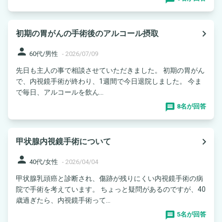
navigate_next
初期の胃がんの手術後のアルコール摂取
person
60代/男性
-
2026/07/09
先日も主人の事で相談させていただきました。 初期の胃がん
で、内視鏡手術が終わり、1週間で今日退院しました。 今ま
で毎日、アルコールを飲ん...
8名が回答
navigate_next
甲状腺内視鏡手術について
person
40代/女性
-
2026/04/04
甲状腺乳頭癌と診断され、傷跡が残りにくい内視鏡手術の病
院で手術を考えています。 ちょっと疑問があるのですが、40
歳過ぎたら、内視鏡手術って...
5名が回答