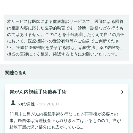
本サービスは医師による健康相談サービスで、医師による回答
は相談内容に応じた医学的助言です。診断・診察などを行うも
のではありません。 このことを十分認識したうえで自己の責任
において、医療機関への受診有無等をご自身でご判断くださ
い。 実際に医療機関を受診する際も、治療方法、薬の内容等、
担当の医師によく相談、確認するようにお願いいたします。
関連Q＆A
navigate_next
胃がん内視鏡手術後再手術
person
50代/男性
-
2026/01/03
11月末に胃がん内視鏡手術を行なったが再手術が必要との
事。癌自体は病理検査上も取りきれてはいるものの 1、癌が
粘膜下層の深い部分にも広がっている...