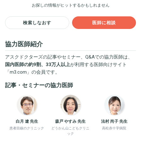
お探しの情報がヒットするかもしれません
検索しなおす
医師に相談
協力医師紹介
アスクドクターズの記事やセミナー、Q&Aでの協力医師は、
国内医師の約9割、33万人以上
が利用する医師向けサイト
「
m3.com
」の会員です。
記事・セミナーの協力医師
白月 遼 先生
森戸 やすみ 先生
法村 尚子 先生
患者目線のクリニック
どうかん山こどもクリニ
高松赤十字病院
ック