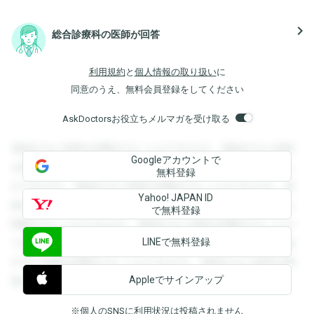
navigate_next
総合診療科の医師が回答
利用規約
と
個人情報の取り扱い
に
同意のうえ、無料会員登録をしてください
AskDoctorsお役立ちメルマガを受け取る
登録すると回答を閲覧することができます。登録すると回答
Googleアカウントで
を閲覧することができます。登録すると回答を閲覧すること
無料登録
ができます。登録すると回答を閲覧することができます。登
Yahoo! JAPAN ID
録すると回答を閲覧することができます。登録すると回答を
で無料登録
閲覧することができます。登録すると回答を閲覧することが
LINEで無料登録
できます。登録すると回答を閲覧することができます。登録
すると回答を閲覧することができます。登録すると回答を閲
Appleでサインアップ
覧することができます。
※個人のSNSに利用状況は投稿されません