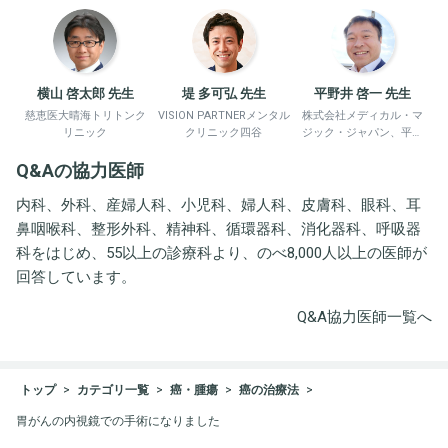
横山 啓太郎 先生
堤 多可弘 先生
平野井 啓一 先生
慈恵医大晴海トリトンク
VISION PARTNERメンタル
株式会社メディカル・マ
リニック
クリニック四谷
ジック・ジャパン、平野
井労働衛生コンサルタン
Q&Aの協力医師
ト事務所
内科、外科、産婦人科、小児科、婦人科、皮膚科、眼科、耳
鼻咽喉科、整形外科、精神科、循環器科、消化器科、呼吸器
科をはじめ、55以上の診療科より、のべ8,000人以上の医師が
回答しています。
Q&A協力医師一覧へ
トップ
カテゴリ一覧
癌・腫瘍
癌の治療法
胃がんの内視鏡での手術になりました