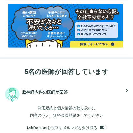
5名の医師が回答しています
navigate_next
脳神経内科の医師が回答
利用規約
と
個人情報の取り扱い
に
同意のうえ、無料会員登録をしてください
AskDoctorsお役立ちメルマガを受け取る