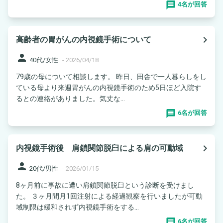
4名が回答
navigate_next
高齢者の胃がんの内視鏡手術について
person
40代/女性
-
2026/04/18
79歳の母について相談します。 昨日、田舎で一人暮らしをし
ている母より来週胃がんの内視鏡手術のため5日ほど入院す
るとの連絡がありました。気丈な...
6名が回答
navigate_next
内視鏡手術後 肩鎖関節脱臼による肩の可動域
person
20代/男性
-
2026/01/15
8ヶ月前に事故に遭い肩鎖関節脱臼という診断を受けまし
た。 ３ヶ月間月1回注射による経過観察を行いましたが可動
域制限は緩和されず内視鏡手術をする...
6名が回答