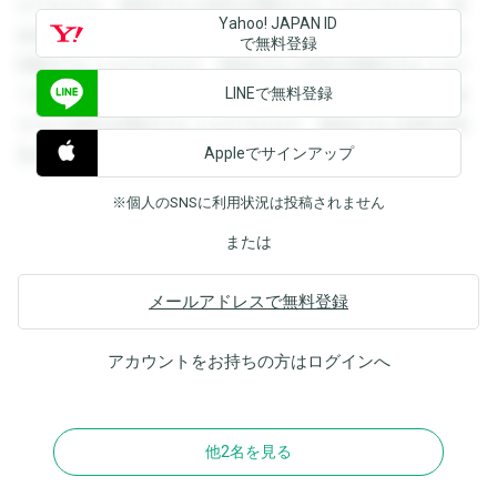
ができます。登録すると回答を閲覧することができます。登
Yahoo! JAPAN ID
録すると回答を閲覧することができます。登録すると回答を
で無料登録
閲覧することができます。登録すると回答を閲覧することが
LINEで無料登録
できます。登録すると回答を閲覧することができます。登録
すると回答を閲覧することができます。登録すると回答を閲
Appleでサインアップ
覧することができます。
※個人のSNSに利用状況は投稿されません
または
メールアドレスで無料登録
アカウントをお持ちの方は
ログイン
へ
他2名を見る