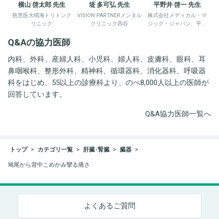
横山 啓太郎 先生
堤 多可弘 先生
平野井 啓一 先生
慈恵医大晴海トリトンク
VISION PARTNERメンタル
株式会社メディカル・マ
リニック
クリニック四谷
ジック・ジャパン、平野
井労働衛生コンサルタン
Q&Aの協力医師
ト事務所
内科、外科、産婦人科、小児科、婦人科、皮膚科、眼科、耳
鼻咽喉科、整形外科、精神科、循環器科、消化器科、呼吸器
科をはじめ、55以上の診療科より、のべ8,000人以上の医師が
回答しています。
Q&A協力医師一覧へ
トップ
カテゴリ一覧
肝臓･腎臓
臓器
鳩尾から背中こめかみ攣る痛さ
よくあるご質問