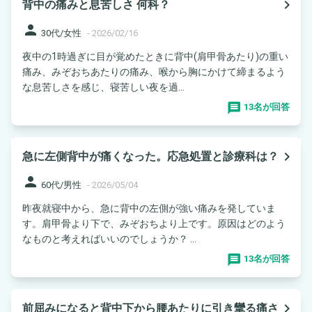
navigate_next
背中の痛みと息苦しさ 何科？
person
30代/女性
-
2026/02/16
夜中の1時過ぎに目が覚めたときに背中(肩甲骨あたり)の重い
痛み、みぞおちあたりの痛み、喉から胸にかけて締まるよう
な息苦しさを感じ、寝苦しい夜を過...
13名が回答
navigate_next
急に左側背中が痛くなった。応急処置と診療科は？
person
60代/男性
-
2026/05/04
昨夜就寝中から、急に背中の左側が強い痛みを発していま
す。肩甲骨より下で、みぞおちより上です。原因はどのよう
なものと考えればいいのでしょうか？ ...
13名が回答
navigate_next
前屈みになると背中下から腰あたりに引き攣る痛さ