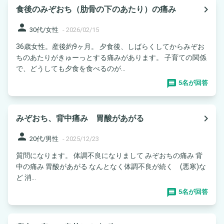
navigate_next
食後のみぞおち（肋骨の下のあたり）の痛み
person
30代/女性
-
2026/02/15
36歳女性。産後約9ヶ月。 夕食後、しばらくしてからみぞお
ちのあたりがきゅーっとする痛みがあります。 子育ての関係
で、どうしても夕食を食べるのが...
5名が回答
navigate_next
みぞおち、背中痛み 胃酸があがる
person
20代/男性
-
2025/12/23
質問になります。 体調不良になりまして みぞおちの痛み 背
中の痛み 胃酸があがる なんとなく体調不良が続く (悪寒)な
ど 消...
5名が回答