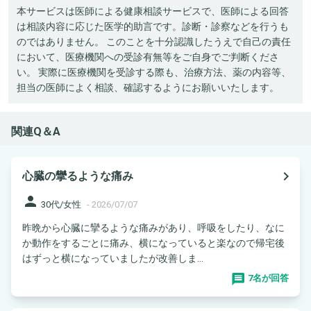
本サービスは医師による健康相談サービスで、医師による回答
は相談内容に応じた医学的助言です。診断・診察などを行うも
のではありません。 このことを十分認識したうえで自己の責任
において、医療機関への受診有無等をご自身でご判断くださ
い。 実際に医療機関を受診する際も、治療方法、薬の内容等、
担当の医師によく相談、確認するようにお願いいたします。
関連Q＆A
navigate_next
心臓の攣るような痛み
person
30代/女性
-
2026/07/07
昨晩から心臓に攣るような痛みがあり、呼吸をしたり、なに
か動作をするごとに痛み、横になっていると楽なので帰宅後
はずっと横になっていましたが改善しま...
7名が回答