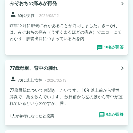
navigate_next
みぞおちの痛みが再発
person
60代/男性
-
2026/05/12
昨年12月に胆嚢に石があることが判明しました。きっかけ
は、みぞおちの痛み（うずくまるほどの痛み）でエコーにて
わかり、胆管出口につまっている石を内...
10名が回答
navigate_next
77歳母親、背中の腫れ
person
70代以上/女性
-
2026/02/13
77歳母親についてお聞きしたいです。 10年以上前から慢性
膵炎で、薬を飲んでいます。 数日前から左の腰から背中が腫
れているというのですが、膵...
9名が回答
1人が参考になったと投票