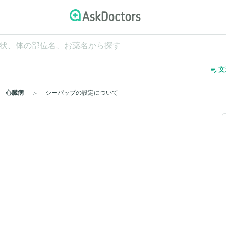
edit_note
文
心臓病
シーパップの設定について