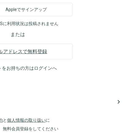
Appleでサインアップ
NSに利用状況は投稿されません
または
ルアドレスで無料登録
トをお持ちの方は
ログイン
へ
navigate_next
約
と
個人情報の取り扱い
に
、無料会員登録をしてください