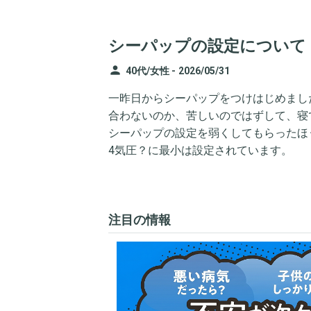
シーパップの設定について
person
40代/女性 -
2026/05/31
一昨日からシーパップをつけはじめまし
合わないのか、苦しいのではずして、寝
シーパップの設定を弱くしてもらったほ
4気圧？に最小は設定されています。
注目の情報