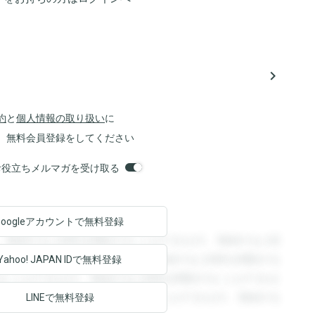
navigate_next
約
と
個人情報の取り扱い
に
、無料会員登録をしてください
orsお役立ちメルマガを受け取る
Googleアカウントで
無料登録
。登録すると回答を閲覧することができます。登録すると回
回答を閲覧することができます。登録すると回答を閲覧する
Yahoo! JAPAN ID
で無料登録
ることができます。登録すると回答を閲覧することができま
ます。登録すると回答を閲覧することができます。登録する
LINEで無料登録