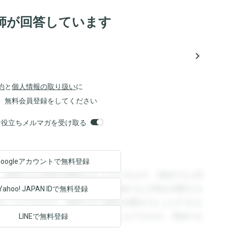
師が回答しています
navigate_next
約
と
個人情報の取り扱い
に
、無料会員登録をしてください
orsお役立ちメルマガを受け取る
Googleアカウントで
無料登録
。登録すると回答を閲覧することができます。登録すると回
回答を閲覧することができます。登録すると回答を閲覧する
Yahoo! JAPAN ID
で無料登録
ることができます。登録すると回答を閲覧することができま
ます。登録すると回答を閲覧することができます。登録する
LINEで無料登録