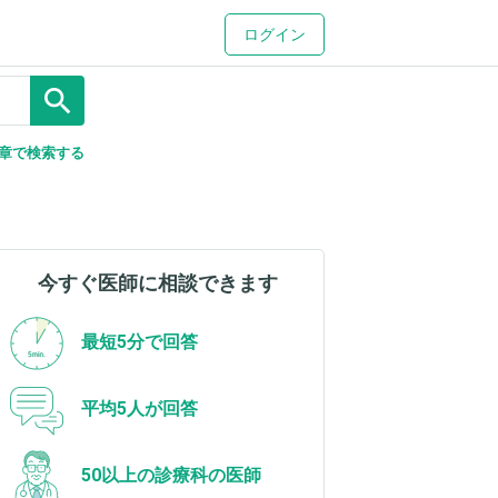
ログイン
search
章で検索する
今すぐ医師に相談できます
最短5分で回答
平均5人が回答
50以上の診療科の医師