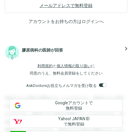
メールアドレスで無料登録
アカウントをお持ちの方は
ログイン
へ
navigate_next
膠原病科の医師が回答
利用規約
と
個人情報の取り扱い
に
同意のうえ、無料会員登録をしてください
AskDoctorsお役立ちメルマガを受け取る
登録すると回答を閲覧することができます。登録すると回答
Googleアカウントで
を閲覧することができます。登録すると回答を閲覧すること
無料登録
ができます。登録すると回答を閲覧することができます。登
Yahoo! JAPAN ID
録すると回答を閲覧することができます。登録すると回答を
で無料登録
閲覧することができます。登録すると回答を閲覧することが