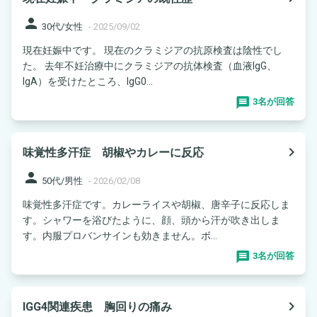
person
30代/女性
-
2025/09/02
現在妊娠中です。 現在のクラミジアの抗原検査は陰性でし
た。 去年不妊治療中にクラミジアの抗体検査（血液IgG、
IgA）を受けたところ、IgG0...
3名が回答
navigate_next
味覚性多汗症 胡椒やカレーに反応
person
50代/男性
-
2026/02/08
味覚性多汗症です。カレーライスや胡椒、唐辛子に反応しま
す。シャワーを浴びたように、顔、頭から汗が吹き出しま
す。内服プロバンサインも効きません。ボ...
3名が回答
navigate_next
IGG4関連疾患 胸回りの痛み