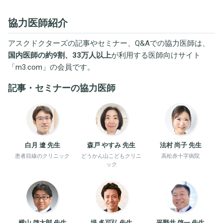
協力医師紹介
アスクドクターズの記事やセミナー、Q&Aでの協力医師は、
国内医師の約9割、33万人以上
が利用する医師向けサイト
「
m3.com
」の会員です。
記事・セミナーの協力医師
白月 遼 先生
森戸 やすみ 先生
法村 尚子 先生
患者目線のクリニック
どうかん山こどもクリニ
高松赤十字病院
ック
横山 啓太郎 先生
堤 多可弘 先生
平野井 啓一 先生