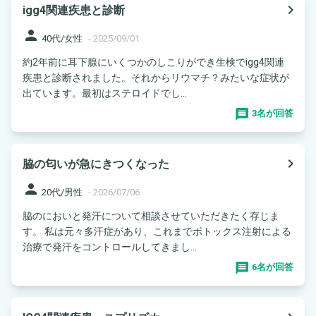
navigate_next
igg4関連疾患と診断
person
40代/女性
-
2025/09/01
約2年前に耳下腺にいくつかのしこりができ生検でigg4関連
疾患と診断されました。それからリウマチ？みたいな症状が
出ています。最初はステロイドでし...
3名が回答
navigate_next
脇の匂いが急にきつくなった
person
20代/男性
-
2026/07/06
脇のにおいと発汗について相談させていただきたく存じま
す。 私は元々多汗症があり、これまでボトックス注射による
治療で発汗をコントロールしてきまし...
6名が回答