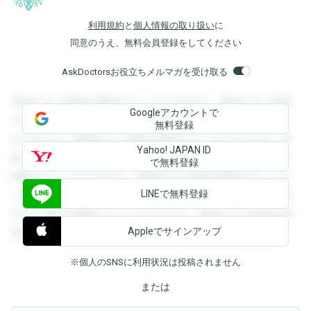
利用規約
と
個人情報の取り扱い
に
同意のうえ、無料会員登録をしてください
AskDoctorsお役立ちメルマガを受け取る
登録すると回答を閲覧することができます。登録すると回答
Googleアカウントで
を閲覧することができます。登録すると回答を閲覧すること
無料登録
ができます。登録すると回答を閲覧することができます。登
Yahoo! JAPAN ID
録すると回答を閲覧することができます。登録すると回答を
で無料登録
閲覧することができます。登録すると回答を閲覧することが
LINEで無料登録
できます。登録すると回答を閲覧することができます。登録
すると回答を閲覧することができます。登録すると回答を閲
Appleでサインアップ
覧することができます。
※個人のSNSに利用状況は投稿されません
または