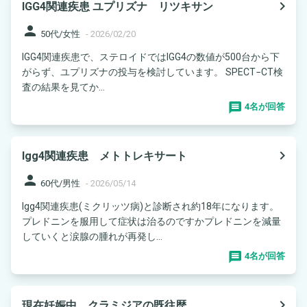
navigate_next
IGG4関連疾患 ユプリズナ リツキサン
person
50代/女性
-
2026/02/20
IGG4関連疾患で、ステロイドではIGG4の数値が500台から下
がらず、ユプリズナの投与を検討しています。 SPECT−CT検
査の結果を見てか...
4名が回答
navigate_next
Igg4関連疾患 メトトレキサート
person
60代/男性
-
2026/05/14
Igg4関連疾患(ミクリッツ病)と診断され約18年になります。
プレドニンを服用して症状は治るのですかプレドニンを減量
していくと涙腺の腫れが再発し...
4名が回答
navigate_next
現在妊娠中 クラミジアの既往歴