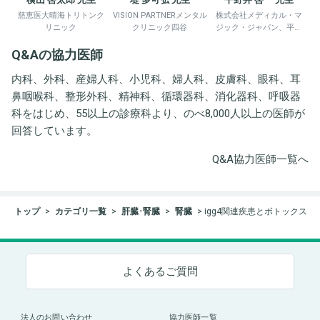
慈恵医大晴海トリトンク
VISION PARTNERメンタル
株式会社メディカル・マ
リニック
クリニック四谷
ジック・ジャパン、平野
井労働衛生コンサルタン
Q&Aの協力医師
ト事務所
内科、外科、産婦人科、小児科、婦人科、皮膚科、眼科、耳
鼻咽喉科、整形外科、精神科、循環器科、消化器科、呼吸器
科をはじめ、55以上の診療科より、のべ8,000人以上の医師が
回答しています。
Q&A協力医師一覧へ
トップ
カテゴリ一覧
肝臓･腎臓
腎臓
igg4関連疾患とボトックス
よくあるご質問
法人のお問い合わせ
協力医師一覧