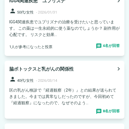
navigate_next
IGG4関連疾患 ユプリズナ
person
50代/女性
-
2026/01/31
IGG4関連疾患でユプリズナの治療を受けたいと思っていま
す。 この薬は一生永続的に使う薬なのでしょうか？ 副作用が
心配です。 リスクと効果...
4名が回答
1人が参考になったと投票
navigate_next
脇ボトックスと乳がんの関係性
person
40代/女性
-
2026/03/14
区の乳がん検診で『経過観察（2年）』との結果が送られて
きました。今までは異常なしだったのですが、今回初めて
『経過観察』になったので、なぜそのよう...
8名が回答