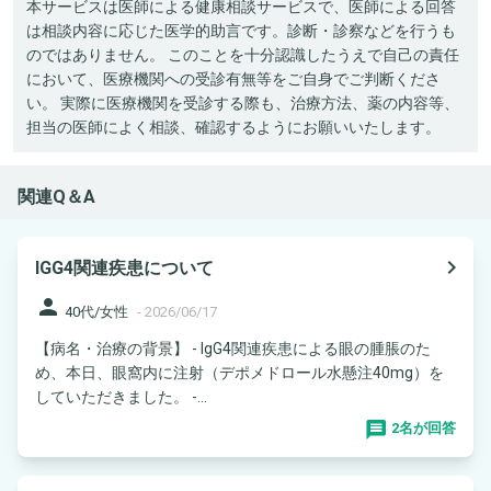
本サービスは医師による健康相談サービスで、医師による回答
は相談内容に応じた医学的助言です。診断・診察などを行うも
のではありません。 このことを十分認識したうえで自己の責任
において、医療機関への受診有無等をご自身でご判断くださ
い。 実際に医療機関を受診する際も、治療方法、薬の内容等、
担当の医師によく相談、確認するようにお願いいたします。
関連Q＆A
navigate_next
IGG4関連疾患について
person
40代/女性
-
2026/06/17
【病名・治療の背景】 - IgG4関連疾患による眼の腫脹のた
め、本日、眼窩内に注射（デポメドロール水懸注40mg）を
していただきました。 -...
2名が回答