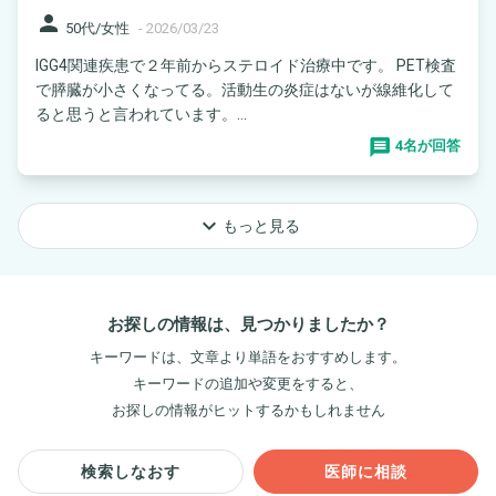
person
50代/女性
-
2026/03/23
IGG4関連疾患で２年前からステロイド治療中です。 PET検査
で膵臓が小さくなってる。活動生の炎症はないが線維化して
ると思うと言われています。...
4名が回答
keyboard_arrow_down
もっと見る
お探しの情報は、見つかりましたか？
キーワードは、文章より単語をおすすめします。
キーワードの追加や変更をすると、
お探しの情報がヒットするかもしれません
検索しなおす
医師に相談