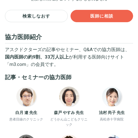
検索しなおす
医師に相談
協力医師紹介
アスクドクターズの記事やセミナー、Q&Aでの協力医師は、
国内医師の約9割、33万人以上
が利用する医師向けサイト
「
m3.com
」の会員です。
記事・セミナーの協力医師
白月 遼 先生
森戸 やすみ 先生
法村 尚子 先生
患者目線のクリニック
どうかん山こどもクリニ
高松赤十字病院
ック