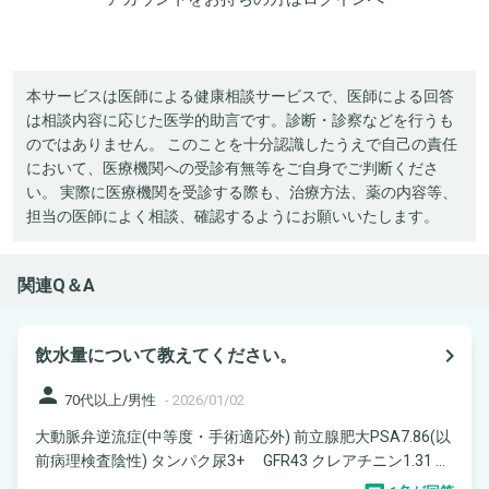
本サービスは医師による健康相談サービスで、医師による回答
は相談内容に応じた医学的助言です。診断・診察などを行うも
のではありません。 このことを十分認識したうえで自己の責任
において、医療機関への受診有無等をご自身でご判断くださ
い。 実際に医療機関を受診する際も、治療方法、薬の内容等、
担当の医師によく相談、確認するようにお願いいたします。
関連Q＆A
navigate_next
飲水量について教えてください。
person
70代以上/男性
-
2026/01/02
大動脈弁逆流症(中等度・手術適応外) 前立腺肥大PSA7.86(以
前病理検査陰性) タンパク尿3+ GFR43 クレアチニン1.31 ...