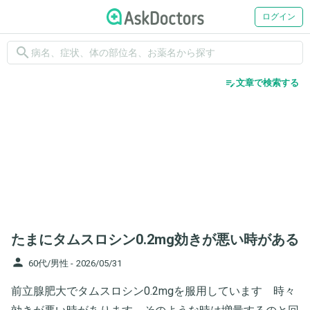
ログイン
search
edit_note
文章で検索する
たまにタムスロシン0.2mg効きが悪い時がある
person
60代/男性 -
2026/05/31
前立腺肥大でタムスロシン0.2mgを服用しています 時々