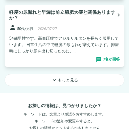
軽度の尿漏れと早漏は前立腺肥大症と関係あります
navigate_next
か？
person
50代/男性
-
2026/07/27
54歳男性です。高血圧症でアジルサルタンを長らく服用して
います。 日常生活の中で軽度の尿もれが増えています。排尿
時にしっかり尿を出し切ったのに、...
7名が回答
keyboard_arrow_down
もっと見る
お探しの情報は、見つかりましたか？
キーワードは、文章より単語をおすすめします。
キーワードの追加や変更をすると、
お探しの情報がヒットするかもしれません