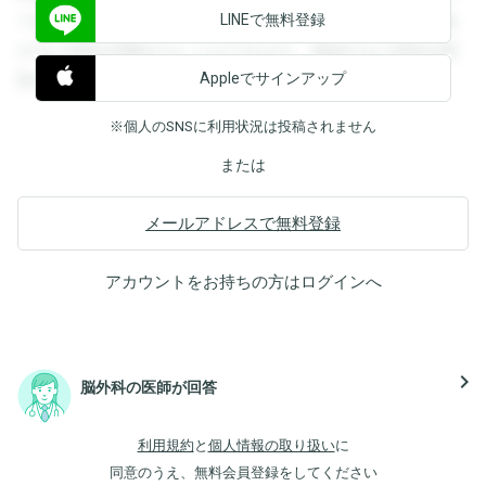
LINEで無料登録
できます。登録すると回答を閲覧することができます。登録
すると回答を閲覧することができます。登録すると回答を閲
Appleでサインアップ
覧することができます。
※個人のSNSに利用状況は投稿されません
または
メールアドレスで無料登録
アカウントをお持ちの方は
ログイン
へ
navigate_next
脳外科の医師が回答
利用規約
と
個人情報の取り扱い
に
同意のうえ、無料会員登録をしてください