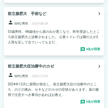
navigate_next
前立腺肥大 手術など
person
50代/男性
-
2025/08/28
53歳男性、48歳頃から尿の出が悪くなり、昨年受診したとこ
ろ前立腺肥大と診断されました。 公衆トイレでは隣の人が2
人用を足して出ていってもまだ...
4名が回答
navigate_next
前立腺肥大症治療中のカゼ
person
50代/男性
-
2025/11/24
2024年12月に尿閉が発生し、前立腺肥大症の治療中のとこ
ろ、のどの痛み、セキなどのカゼの症状があります。薬の服
用で注意すべき事項があればお教え...
5名が回答