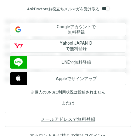
AskDoctorsお役立ちメルマガを受け取る
登録すると回答を閲覧することができます。登録すると回答
Googleアカウントで
を閲覧することができます。登録すると回答を閲覧すること
無料登録
ができます。登録すると回答を閲覧することができます。登
Yahoo! JAPAN ID
録すると回答を閲覧することができます。登録すると回答を
で無料登録
閲覧することができます。登録すると回答を閲覧することが
LINEで無料登録
できます。登録すると回答を閲覧することができます。登録
すると回答を閲覧することができます。登録すると回答を閲
Appleでサインアップ
覧することができます。
※個人のSNSに利用状況は投稿されません
または
メールアドレスで無料登録
アカウントをお持ちの方は
ログイン
へ