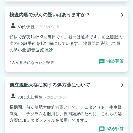
navigate_next
検査内容でがんの疑いはありますか？
person
60代/男性
-
2025/09/15
頻尿で深夜1回〜3回毎日です。昼間は通常です。前立腺肥大
症のHope手術を13年前にしています。 泌尿器に受診して尿
の勢い量 超音波 細胞診 ...
1名が回答
1人が参考になったと投票
navigate_next
前立腺肥大症に関する処方薬について
person
70代以上/男性
-
2025/10/07
長期間、前立腺肥大症処方薬として、デュタスリド、牛車腎
気丸、エチゾラムを服用し、夜間頻尿のために、これらの処
方薬に加えタダラフィルを服用してます...
1名が回答