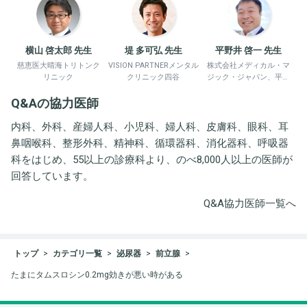
横山 啓太郎 先生
堤 多可弘 先生
平野井 啓一 先生
慈恵医大晴海トリトンク
VISION PARTNERメンタル
株式会社メディカル・マ
リニック
クリニック四谷
ジック・ジャパン、平野
井労働衛生コンサルタン
Q&Aの協力医師
ト事務所
内科、外科、産婦人科、小児科、婦人科、皮膚科、眼科、耳
鼻咽喉科、整形外科、精神科、循環器科、消化器科、呼吸器
科をはじめ、55以上の診療科より、のべ8,000人以上の医師が
回答しています。
Q&A協力医師一覧へ
トップ
カテゴリ一覧
泌尿器
前立腺
たまにタムスロシン0.2mg効きが悪い時がある