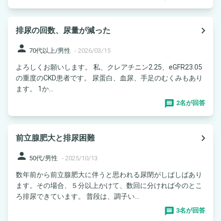
navigate_next
排尿の回数、尿量が減った
person
70代以上/男性
-
2026/03/15
よろしくお願いします。 私、クレアチニン2.25、eGFR23.05
の重度のCKD患者です。 尿蛋白、血尿、手足のむくみもあり
ます。 1か...
2名が回答
navigate_next
前立腺肥大と排尿困難
person
50代/男性
-
2025/10/13
数年前から前立腺肥大に伴うと思われる尿閉がしばしばあり
ます。その場合、５分以上かけて、数回に分ければ今のとこ
ろ排尿できています。 普段は、調子い...
3名が回答