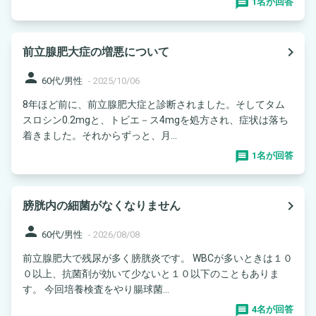
1名が回答
navigate_next
前立腺肥大症の増悪について
person
60代/男性
-
2025/10/06
8年ほど前に、前立腺肥大症と診断されました。そしてタム
スロシン0.2mgと、トビエ－ス4mgを処方され、症状は落ち
着きました。それからずっと、月...
1名が回答
navigate_next
膀胱内の細菌がなくなりません
person
60代/男性
-
2026/08/08
前立腺肥大で残尿が多く膀胱炎です。 WBCが多いときは１０
０以上、抗菌剤が効いて少ないと１０以下のこともありま
す。 今回培養検査をやり腸球菌...
4名が回答