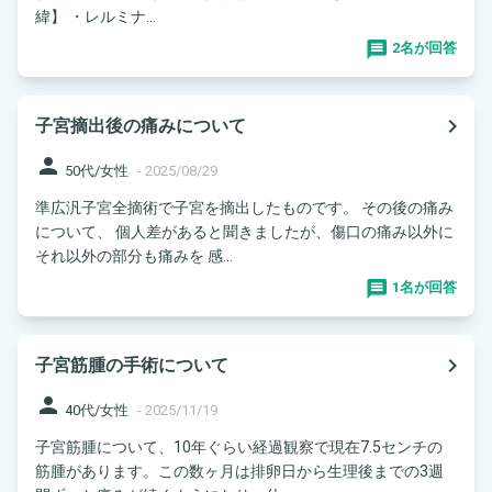
緯】 ・レルミナ...
2名が回答
navigate_next
子宮摘出後の痛みについて
person
50代/女性
-
2025/08/29
準広汎子宮全摘術で子宮を摘出したものです。 その後の痛み
について、 個人差があると聞きましたが、傷口の痛み以外に
それ以外の部分も痛みを 感...
1名が回答
navigate_next
子宮筋腫の手術について
person
40代/女性
-
2025/11/19
子宮筋腫について、10年ぐらい経過観察で現在7.5センチの
筋腫があります。この数ヶ月は排卵日から生理後までの3週