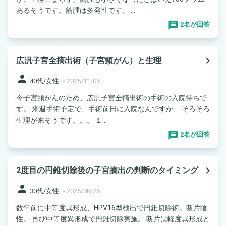
あるそうです。筋腫は多発性です。 ...
2名が回答
navigate_next
広汎子宮全摘出術（子宮頸がん）と生理
person
40代/女性
-
2025/11/06
今子宮頸がんのため、広汎子宮全摘出術の手術の入院待ちで
す。 来週手術予定で、手術前日に入院なんですが、 そろそろ
生理が来そうです。。。 １...
2名が回答
navigate_next
2度目の円錐切除後の子宮摘出の判断のタイミング
person
30代/女性
-
2025/08/26
数年前に中等度異形成、HPV16型検出で円錐切除術。断片陰
性。 再び中等度異形成で円錐切除実施。 断片は軽度異形成と