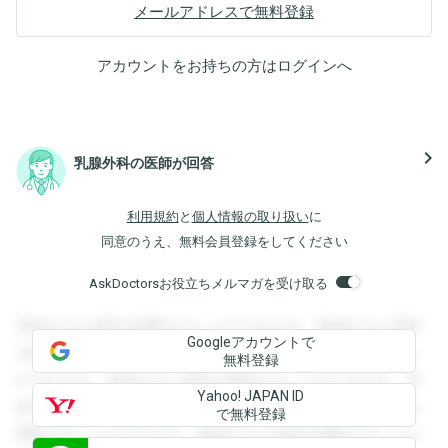
メールアドレスで無料登録
アカウントをお持ちの方は
ログイン
へ
navigate_next
乳腺外科の医師が回答
利用規約
と
個人情報の取り扱い
に
同意のうえ、無料会員登録をしてください
AskDoctorsお役立ちメルマガを受け取る
登録すると回答を閲覧することができます。登録すると回答
Googleアカウントで
を閲覧することができます。登録すると回答を閲覧すること
無料登録
ができます。登録すると回答を閲覧することができます。登
Yahoo! JAPAN ID
録すると回答を閲覧することができます。登録すると回答を
で無料登録
閲覧することができます。登録すると回答を閲覧することが