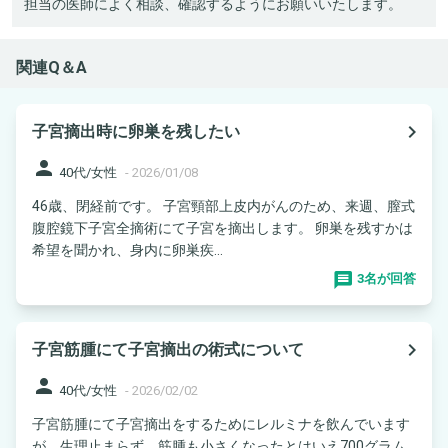
担当の医師によく相談、確認するようにお願いいたします。
関連Q＆A
navigate_next
子宮摘出時に卵巣を残したい
person
40代/女性
-
2026/01/08
46歳、閉経前です。 子宮頸部上皮内がんのため、来週、膣式
腹腔鏡下子宮全摘術にて子宮を摘出します。 卵巣を残すかは
希望を聞かれ、身内に卵巣疾...
3名が回答
navigate_next
子宮筋腫にて子宮摘出の術式について
person
40代/女性
-
2026/02/02
子宮筋腫にて子宮摘出をするためにレルミナを飲んでいます
が、生理止まらず、筋腫も小さくなったとはいえ700グラム