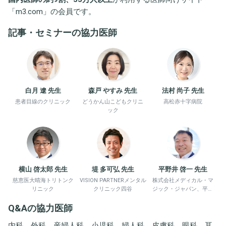
「
m3.com
」の会員です。
記事・セミナーの協力医師
白月 遼 先生
森戸 やすみ 先生
法村 尚子 先生
患者目線のクリニック
どうかん山こどもクリニ
高松赤十字病院
ック
横山 啓太郎 先生
堤 多可弘 先生
平野井 啓一 先生
慈恵医大晴海トリトンク
VISION PARTNERメンタル
株式会社メディカル・マ
リニック
クリニック四谷
ジック・ジャパン、平野
井労働衛生コンサルタン
Q&Aの協力医師
ト事務所
内科、外科、産婦人科、小児科、婦人科、皮膚科、眼科、耳