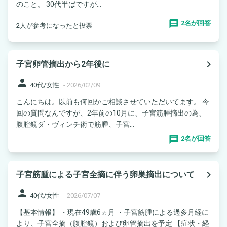
のこと。 30代半ばですが...
2名が回答
2人が参考になったと投票
navigate_next
子宮卵管摘出から2年後に
person
40代/女性
-
2026/02/09
こんにちは。以前も何回かご相談させていただいてます。 今
回の質問なんですが、2年前の10月に、子宮筋腫摘出の為、
腹腔鏡ダ・ヴィンチ術で筋腫、子宮...
2名が回答
navigate_next
子宮筋腫による子宮全摘に伴う卵巣摘出について
person
40代/女性
-
2026/07/07
【基本情報】 ・現在49歳6ヵ月 ・子宮筋腫による過多月経に
より、子宮全摘（腹腔鏡）および卵管摘出を予定 【症状・経