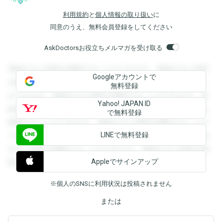
利用規約
と
個人情報の取り扱い
に
同意のうえ、無料会員登録をしてください
AskDoctorsお役立ちメルマガを受け取る
登録すると回答を閲覧することができます。登録すると回答
Googleアカウントで
を閲覧することができます。登録すると回答を閲覧すること
無料登録
ができます。登録すると回答を閲覧することができます。登
Yahoo! JAPAN ID
録すると回答を閲覧することができます。登録すると回答を
で無料登録
閲覧することができます。登録すると回答を閲覧することが
LINEで無料登録
できます。登録すると回答を閲覧することができます。登録
すると回答を閲覧することができます。登録すると回答を閲
Appleでサインアップ
覧することができます。
※個人のSNSに利用状況は投稿されません
または