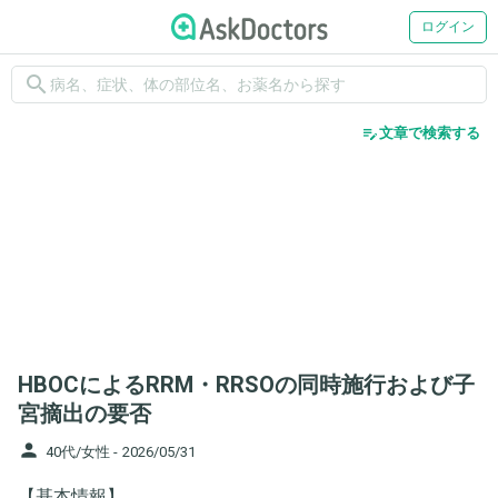
ログイン
search
edit_note
文章で検索する
HBOCによるRRM・RRSOの同時施行および子
宮摘出の要否
person
40代/女性 -
2026/05/31
【基本情報】