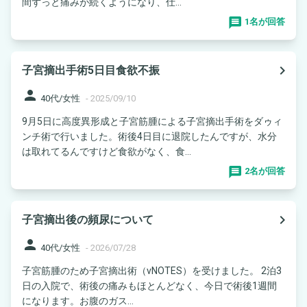
間ずっと痛みが続くようになり、仕...
1名が回答
navigate_next
子宮摘出手術5日目食欲不振
person
40代/女性
-
2025/09/10
9月5日に高度異形成と子宮筋腫による子宮摘出手術をダゥィ
ンチ術で行いました。術後4日目に退院したんですが、水分
は取れてるんですけど食欲がなく、食...
2名が回答
navigate_next
子宮摘出後の頻尿について
person
40代/女性
-
2026/07/28
子宮筋腫のため子宮摘出術（vNOTES）を受けました。 2泊3
日の入院で、術後の痛みもほとんどなく、今日で術後1週間
になります。お腹のガス...