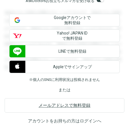
AskDoctorsお役立ちメルマガを受け取る
登録すると回答を閲覧することができます。登録すると回答
Googleアカウントで
を閲覧することができます。登録すると回答を閲覧すること
無料登録
ができます。登録すると回答を閲覧することができます。登
Yahoo! JAPAN ID
録すると回答を閲覧することができます。登録すると回答を
で無料登録
閲覧することができます。登録すると回答を閲覧することが
LINEで無料登録
できます。登録すると回答を閲覧することができます。登録
すると回答を閲覧することができます。登録すると回答を閲
Appleでサインアップ
覧することができます。
※個人のSNSに利用状況は投稿されません
または
メールアドレスで無料登録
アカウントをお持ちの方は
ログイン
へ