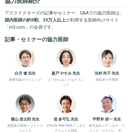
協力医師紹介
アスクドクターズの記事やセミナー、Q&Aでの協力医師は、
国内医師の約9割、33万人以上
が利用する医師向けサイト
「
m3.com
」の会員です。
記事・セミナーの協力医師
白月 遼 先生
森戸 やすみ 先生
法村 尚子 先生
患者目線のクリニック
どうかん山こどもクリニ
高松赤十字病院
ック
横山 啓太郎 先生
堤 多可弘 先生
平野井 啓一 先生
慈恵医大晴海トリトンク
VISION PARTNERメンタル
株式会社メディカル・マ
リニック
クリニック四谷
ジック・ジャパン、平野