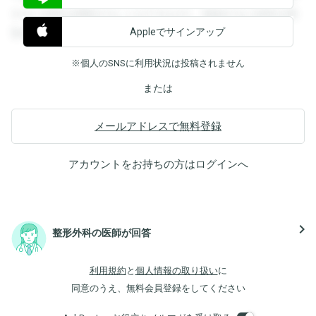
すると回答を閲覧することができます。登録すると回答を閲
Appleでサインアップ
覧することができます。
※個人のSNSに利用状況は投稿されません
または
メールアドレスで無料登録
アカウントをお持ちの方は
ログイン
へ
navigate_next
整形外科の医師が回答
利用規約
と
個人情報の取り扱い
に
同意のうえ、無料会員登録をしてください