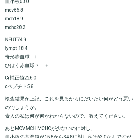
血小板63.0
mcv66.8
mch18.9
mchc28.2
NEUT74.9
lympt 18.4
奇形赤血球 +
ひはく赤血球？ ＋
Cr補正値226.0
cペプチド5.8
検査結果が上記、これを見るからにだいたい何がどう悪い
のでしょうか。
素人の私は何が何かわからないので、教えてください。
あとMCV.MCH.MCHCが少ないのに対し、
血小板の基準値が15.8から34.8に対し私は63.0なんですが