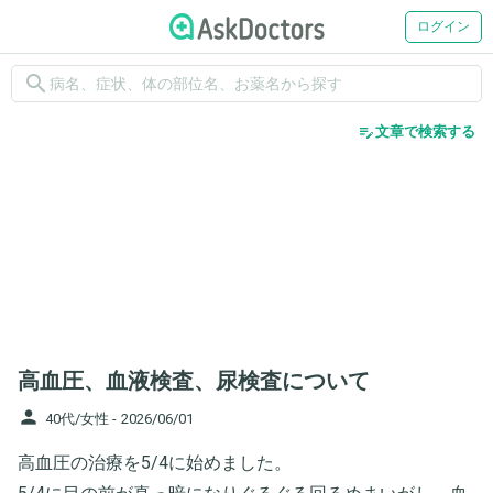
ログイン
search
edit_note
文章で検索する
高血圧、血液検査、尿検査について
person
40代/女性 -
2026/06/01
高血圧の治療を5/4に始めました。