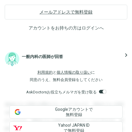
メールアドレスで無料登録
アカウントをお持ちの方は
ログイン
へ
navigate_next
一般内科の医師が回答
利用規約
と
個人情報の取り扱い
に
同意のうえ、無料会員登録をしてください
AskDoctorsお役立ちメルマガを受け取る
登録すると回答を閲覧することができます。登録すると回答
Googleアカウントで
を閲覧することができます。登録すると回答を閲覧すること
無料登録
ができます。登録すると回答を閲覧することができます。登
Yahoo! JAPAN ID
録すると回答を閲覧することができます。登録すると回答を
で無料登録