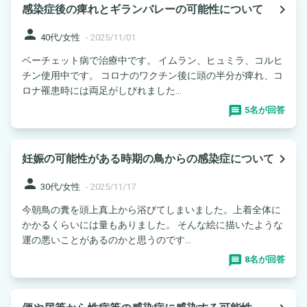
navigate_next
感染症後の痺れとギランバレーの可能性について
person
40代/女性
-
2025/11/01
ベーチェット病で治療中です。 イムラン、ヒュミラ、コルヒ
チン使用中です。 コロナのワクチン後に頭の半分が痺れ、コ
ロナ罹患時には両足がしびれました...
5名が回答
navigate_next
妊娠の可能性がある時期の鳥からの感染症について
person
30代/女性
-
2025/11/17
今朝鳥の糞を頭上真上から浴びてしまいました。上着全体に
かかるくらいには量もありました。 そんな絵に描いたような
運の悪いことがあるのかと思うのです...
8名が回答