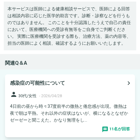
本サービスは医師による健康相談サービスで、医師による回答
は相談内容に応じた医学的助言です。診断・診察などを行うも
のではありません。 このことを十分認識したうえで自己の責任
において、医療機関への受診有無等をご自身でご判断くださ
い。 実際に医療機関を受診する際も、治療方法、薬の内容等、
担当の医師によく相談、確認するようにお願いいたします。
関連Q＆A
navigate_next
感染症の可能性について
person
30代/女性
-
2026/04/28
4日前の昼から時々37度前半の微熱と倦怠感が出現。微熱は
夜で朝は平熱。それ以外の症状はないが、横になるとなぜか
ゼーゼーと聞こえた。かなり無理をし...
11名が回答