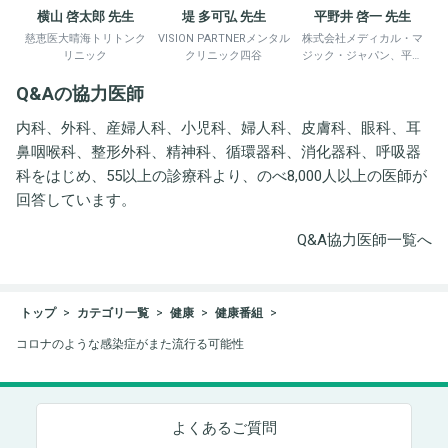
横山 啓太郎 先生
堤 多可弘 先生
平野井 啓一 先生
慈恵医大晴海トリトンク
VISION PARTNERメンタル
株式会社メディカル・マ
リニック
クリニック四谷
ジック・ジャパン、平野
井労働衛生コンサルタン
Q&Aの協力医師
ト事務所
内科、外科、産婦人科、小児科、婦人科、皮膚科、眼科、耳
鼻咽喉科、整形外科、精神科、循環器科、消化器科、呼吸器
科をはじめ、55以上の診療科より、のべ8,000人以上の医師が
回答しています。
Q&A協力医師一覧へ
トップ
カテゴリ一覧
健康
健康番組
コロナのような感染症がまた流行る可能性
よくあるご質問