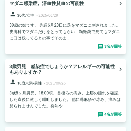
navigate_next
マダニ感染症。溶血性貧血の可能性
person
30代/女性
-
2026/06/29
39歳の姉です。 先週6月23日に足をマダニに刺されました。
皮膚科でマダニだけをとってもらい、顕微鏡で見てもマダニ
に口は残ってるとの事でそのま...
3名が回答
3歳男児 感染症でしょうか？アレルギーの可能性
navigate_next
もありますか？
person
10歳未満/男性
-
2025/09/26
3歳8ヶ月男児、18:00頃、首後ろの痛み、上唇の腫れを確認
した直後に激しく嘔吐しました。 他に蕁麻疹や赤み、痒みは
見られませんでした。発熱や...
4名が回答