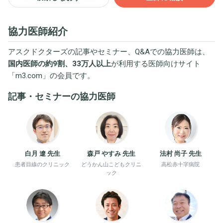
協力医師紹介
アスクドクターズの記事やセミナー、Q&Aでの協力医師は、
国内医師の約9割、33万人以上
が利用する医師向けサイト
「
m3.com
」の会員です。
記事・セミナーの協力医師
白月 遼 先生
森戸 やすみ 先生
法村 尚子 先生
患者目線のクリニック
どうかん山こどもクリニ
高松赤十字病院
ック