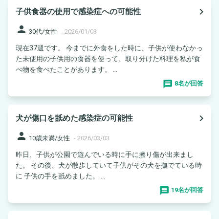
navigate_next
子供食器の使用で感染症への可能性
person
30代/女性
-
2026/01/03
現在37週です。 今までに外食をした時に、子供が使わなかっ
た未使用の子供用の食器を使って、取り分けた料理を私が食
べ物を食べたことがあります。 ...
8名が回答
navigate_next
犬が傷口を舐めた感染症の可能性
person
10歳未満/女性
-
2026/03/03
昨日、子供が公園で遊んでいる時に手に擦り傷が出来まし
た。 その後、犬が散歩していて子供がその犬を撫でている時
に 子供の手を舐めました。 ...
19名が回答