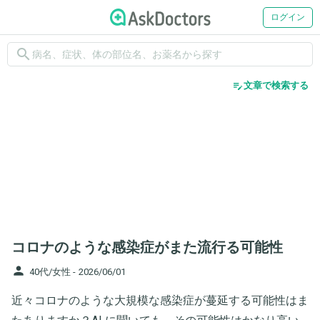
ログイン
search
edit_note
文章で検索する
コロナのような感染症がまた流行る可能性
person
40代/女性 -
2026/06/01
近々コロナのような大規模な感染症が蔓延する可能性はま