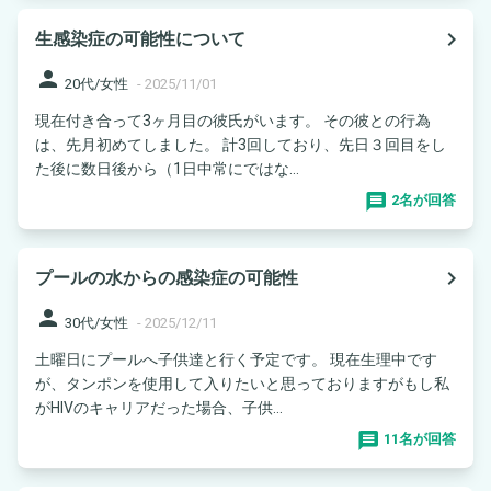
navigate_next
生感染症の可能性について
person
20代/女性
-
2025/11/01
現在付き合って3ヶ月目の彼氏がいます。 その彼との行為
は、先月初めてしました。 計3回しており、先日３回目をし
た後に数日後から（1日中常にではな...
2名が回答
navigate_next
プールの水からの感染症の可能性
person
30代/女性
-
2025/12/11
土曜日にプールへ子供達と行く予定です。 現在生理中です
が、タンポンを使用して入りたいと思っておりますがもし私
がHIVのキャリアだった場合、子供...
11名が回答