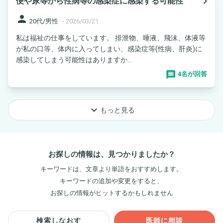
navigate_next
便や尿等から性病等の感染症に感染する可能性
person
20代/男性
-
2026/03/21
私は福祉の仕事をしています。 排泄物、唾液、飛沫、体液等
が私の口等、体内に入ってしまい、感染症等(性病、肝炎)に
感染してしまう可能性はありますか...
4名が回答
keyboard_arrow_down
もっと見る
お探しの情報は、見つかりましたか？
キーワードは、文章より単語をおすすめします。
キーワードの追加や変更をすると、
お探しの情報がヒットするかもしれません
検索しなおす
医師に相談