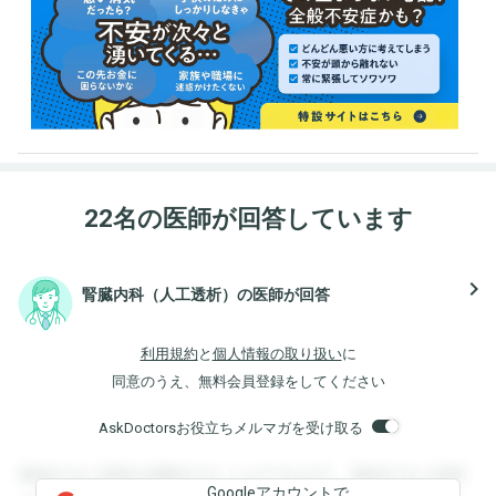
22名の医師が回答しています
navigate_next
腎臓内科（人工透析）の医師が回答
利用規約
と
個人情報の取り扱い
に
同意のうえ、無料会員登録をしてください
AskDoctorsお役立ちメルマガを受け取る
登録すると回答を閲覧することができます。登録すると回答
Googleアカウントで