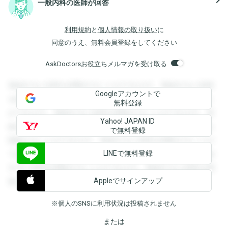
一般内科の医師が回答
利用規約
と
個人情報の取り扱い
に
同意のうえ、無料会員登録をしてください
AskDoctorsお役立ちメルマガを受け取る
登録すると回答を閲覧することができます。登録すると回答
Googleアカウントで
を閲覧することができます。登録すると回答を閲覧すること
無料登録
ができます。登録すると回答を閲覧することができます。登
Yahoo! JAPAN ID
録すると回答を閲覧することができます。登録すると回答を
で無料登録
閲覧することができます。登録すると回答を閲覧することが
LINEで無料登録
できます。登録すると回答を閲覧することができます。登録
すると回答を閲覧することができます。登録すると回答を閲
Appleでサインアップ
覧することができます。
※個人のSNSに利用状況は投稿されません
または