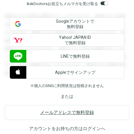
AskDoctorsお役立ちメルマガを受け取る
登録すると回答を閲覧することができます。登録すると回答
Googleアカウントで
を閲覧することができます。登録すると回答を閲覧すること
無料登録
ができます。登録すると回答を閲覧することができます。登
Yahoo! JAPAN ID
録すると回答を閲覧することができます。登録すると回答を
で無料登録
閲覧することができます。登録すると回答を閲覧することが
LINEで無料登録
できます。登録すると回答を閲覧することができます。登録
すると回答を閲覧することができます。登録すると回答を閲
Appleでサインアップ
覧することができます。
※個人のSNSに利用状況は投稿されません
または
メールアドレスで無料登録
アカウントをお持ちの方は
ログイン
へ