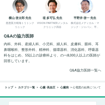
横山 啓太郎 先生
堤 多可弘 先生
平野井 啓一 先生
慈恵医大晴海トリトンク
VISION PARTNERメンタル
株式会社メディカル・マ
リニック
クリニック四谷
ジック・ジャパン、平野
井労働衛生コンサルタン
Q&Aの協力医師
ト事務所
内科、外科、産婦人科、小児科、婦人科、皮膚科、眼科、耳
鼻咽喉科、整形外科、精神科、循環器科、消化器科、呼吸器
科をはじめ、55以上の診療科より、のべ8,000人以上の医師が
回答しています。
Q&A協力医師一覧へ
トップ
カテゴリ一覧
心臓･高血圧
心臓病
心電図の結果について