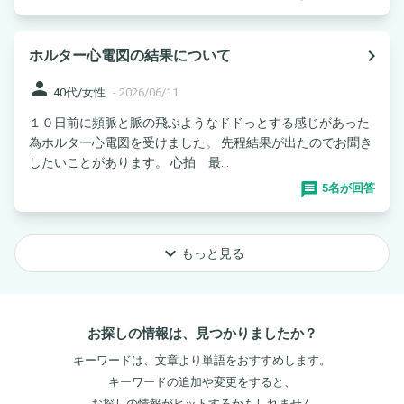
navigate_next
ホルター心電図の結果について
person
40代/女性
-
2026/06/11
１０日前に頻脈と脈の飛ぶようなドドっとする感じがあった
為ホルター心電図を受けました。 先程結果が出たのでお聞き
したいことがあります。 心拍 最...
5名が回答
keyboard_arrow_down
もっと見る
お探しの情報は、見つかりましたか？
キーワードは、文章より単語をおすすめします。
キーワードの追加や変更をすると、
お探しの情報がヒットするかもしれません