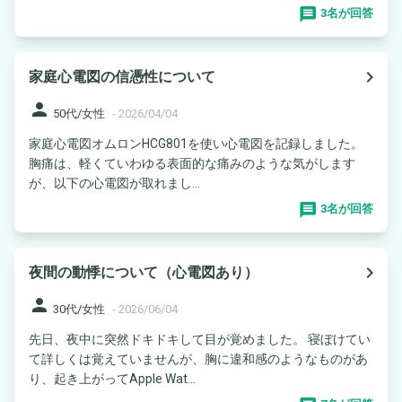
3名が回答
navigate_next
家庭心電図の信憑性について
person
50代/女性
-
2026/04/04
家庭心電図オムロンHCG801を使い心電図を記録しました。
胸痛は、軽くていわゆる表面的な痛みのような気がします
が、以下の心電図が取れまし...
3名が回答
navigate_next
夜間の動悸について（心電図あり）
person
30代/女性
-
2026/06/04
先日、夜中に突然ドキドキして目が覚めました。 寝ぼけてい
て詳しくは覚えていませんが、胸に違和感のようなものがあ
り、起き上がってApple Wat...