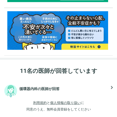
11名の医師が回答しています
navigate_next
循環器内科の医師が回答
利用規約
と
個人情報の取り扱い
に
同意のうえ、無料会員登録をしてください