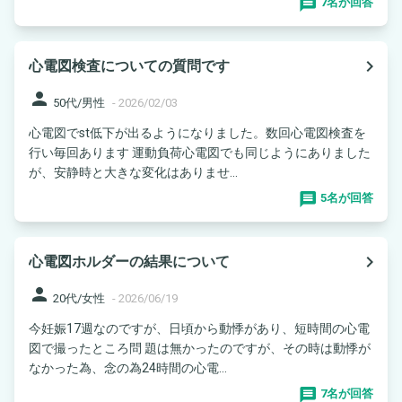
7名が回答
navigate_next
心電図検査についての質問です
person
50代/男性
-
2026/02/03
心電図でst低下が出るようになりました。数回心電図検査を
行い毎回あります 運動負荷心電図でも同じようにありました
が、安静時と大きな変化はありませ...
5名が回答
navigate_next
心電図ホルダーの結果について
person
20代/女性
-
2026/06/19
今妊娠17週なのですが、日頃から動悸があり、短時間の心電
図で撮ったところ問 題は無かったのですが、その時は動悸が
なかった為、念の為24時間の心電...
7名が回答