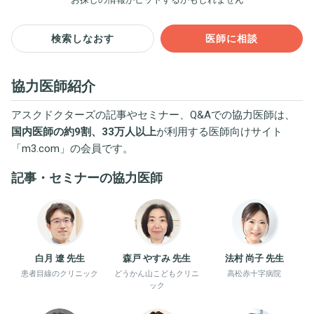
検索しなおす
医師に相談
協力医師紹介
アスクドクターズの記事やセミナー、Q&Aでの協力医師は、
国内医師の約9割、33万人以上
が利用する医師向けサイト
「
m3.com
」の会員です。
記事・セミナーの協力医師
白月 遼 先生
森戸 やすみ 先生
法村 尚子 先生
患者目線のクリニック
どうかん山こどもクリニ
高松赤十字病院
ック