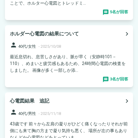
ことで、ホルター心電図とトレッドミ...
5名が回答
navigate_next
ホルダー心電図の結果について
person
40代/女性
-
2025/10/08
最近息切れ、息苦しさがあり、脈が早く（安静時101－
110）、めまいと疲労感もあるため、24時間心電図の検査を
しました。 画像が多く一部しか添...
3名が回答
navigate_next
心電図結果 追記
person
40代/男性
-
2025/11/18
43歳です 前々から左肩の凝りがひどく痛くなったりそれが前
側にも来て胸の方まで凝り気持ち悪く、 場所が左の事もあり
なんどか心電図などをとっていま...