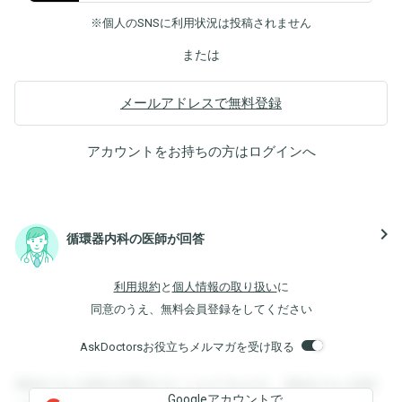
※個人のSNSに利用状況は投稿されません
または
メールアドレスで無料登録
アカウントをお持ちの方は
ログイン
へ
navigate_next
循環器内科の医師が回答
利用規約
と
個人情報の取り扱い
に
同意のうえ、無料会員登録をしてください
AskDoctorsお役立ちメルマガを受け取る
登録すると回答を閲覧することができます。登録すると回答
Googleアカウントで