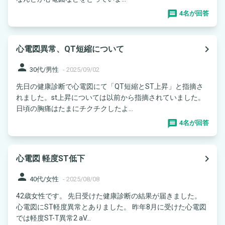
4名が回答
navigate_next
心電図異常、QT短縮について
person
30代/男性
-
2025/09/02
先日の健康診断で心電図にて「QT短縮とST上昇」と指摘さ
れました。st上昇については以前から指摘されていました。
日頃の胸痛はたまにチクチクしたよ...
4名が回答
navigate_next
心電図 軽度ST低下
person
40代/女性
-
2025/08/08
42歳女性です。 先日受けた健康診断の結果が届きました。
心電図にST軽度異常とありました。 昨年8月に受けた心電図
では軽度ST-T異常2 aV...