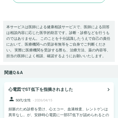
本サービスは医師による健康相談サービスで、医師による回答
は相談内容に応じた医学的助言です。診断・診察などを行うも
のではありません。 このことを十分認識したうえで自己の責任
において、医療機関への受診有無等をご自身でご判断くださ
い。 実際に医療機関を受診する際も、治療方法、薬の内容等、
担当の医師によく相談、確認するようにお願いいたします。
関連Q＆A
navigate_next
心電図でST低下を指摘されました
person
50代/女性
-
2026/04/15
頻脈のため診察を受け、心エコー、血液検査、レントゲンは
異常なし。が、安静時心電図に一部ST低下が認められるとの