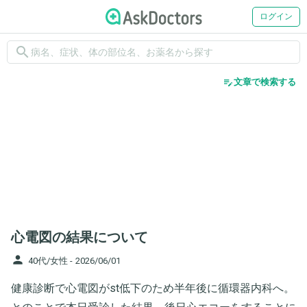
ログイン
search
edit_note
文章で検索する
心電図の結果について
person
40代/女性 -
2026/06/01
健康診断で心電図がst低下のため半年後に循環器内科へ。