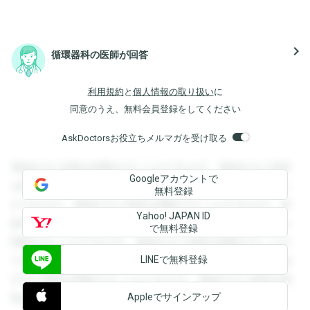
navigate_next
循環器科の医師が回答
利用規約
と
個人情報の取り扱い
に
同意のうえ、無料会員登録をしてください
AskDoctorsお役立ちメルマガを受け取る
登録すると回答を閲覧することができます。登録すると回答
Googleアカウントで
を閲覧することができます。登録すると回答を閲覧すること
無料登録
ができます。登録すると回答を閲覧することができます。登
Yahoo! JAPAN ID
録すると回答を閲覧することができます。登録すると回答を
で無料登録
閲覧することができます。登録すると回答を閲覧することが
LINEで無料登録
できます。登録すると回答を閲覧することができます。登録
すると回答を閲覧することができます。登録すると回答を閲
Appleでサインアップ
覧することができます。