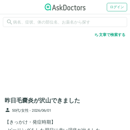
ログイン
search
edit_note
文章で検索する
昨日毛嚢炎が沢山できました
person
50代/女性 -
2026/06/01
【きっかけ・発症時期】