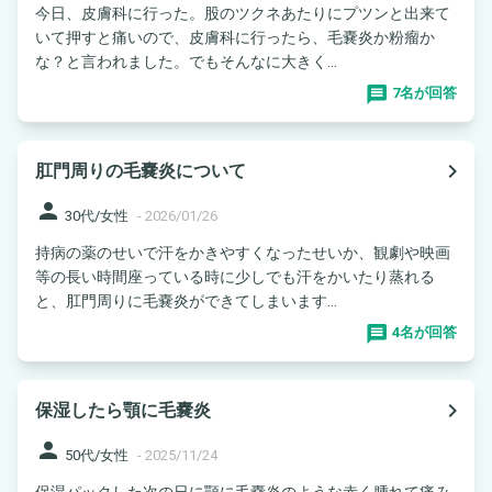
今日、皮膚科に行った。股のツクネあたりにプツンと出来て
いて押すと痛いので、皮膚科に行ったら、毛嚢炎か粉瘤か
な？と言われました。でもそんなに大きく...
7名が回答
navigate_next
肛門周りの毛嚢炎について
person
30代/女性
-
2026/01/26
持病の薬のせいで汗をかきやすくなったせいか、観劇や映画
等の長い時間座っている時に少しでも汗をかいたり蒸れる
と、肛門周りに毛嚢炎ができてしまいます...
4名が回答
navigate_next
保湿したら顎に毛嚢炎
person
50代/女性
-
2025/11/24
保湿パックした次の日に顎に毛嚢炎のような赤く腫れて痛み