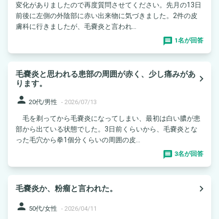
変化がありましたので再度質問させてください。先月の13日
前後に左側の外陰部に赤い出来物に気づきました。2件の皮
膚科に行きましたが、毛嚢炎と言われ...
1名が回答
毛嚢炎と思われる患部の周囲が赤く、少し痛みがあ
navigate_next
ります。
person
20代/男性
-
2026/07/13
毛を剃ってから毛嚢炎になってしまい、最初は白い膿が患
部から出ている状態でした。3日前くらいから、毛嚢炎とな
った毛穴から拳1個分くらいの周囲の皮...
3名が回答
navigate_next
毛嚢炎か、粉瘤と言われた。
person
50代/女性
-
2026/04/11