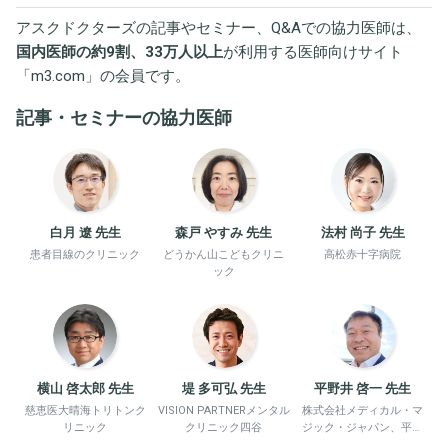
アスクドクターズの記事やセミナー、Q&Aでの協力医師は、
国内医師の約9割、33万人以上
が利用する医師向けサイト
「
m3.com
」の会員です。
記事・セミナーの協力医師
白月 遼 先生
森戸 やすみ 先生
法村 尚子 先生
患者目線のクリニック
どうかん山こどもクリニ
高松赤十字病院
ック
横山 啓太郎 先生
堤 多可弘 先生
平野井 啓一 先生
慈恵医大晴海トリトンク
VISION PARTNERメンタル
株式会社メディカル・マ
リニック
クリニック四谷
ジック・ジャパン、平野
井労働衛生コンサルタン