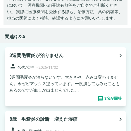
において、医療機関への受診有無等をご自身でご判断くださ
い。 実際に医療機関を受診する際も、治療方法、薬の内容等、
担当の医師によく相談、確認するようにお願いいたします。
関連Q＆A
navigate_next
3週間毛嚢炎が治りません
person
40代/女性
-
2025/11/02
3週間毛嚢炎が治らないです。大きさや、赤みは変わりませ
ん。今ゼビアックス塗っています。一度潰してもみたことも
あるのですが血しか出ませんでした, ...
3名が回答
navigate_next
8歳 毛嚢炎の診断 増えた湿疹
person