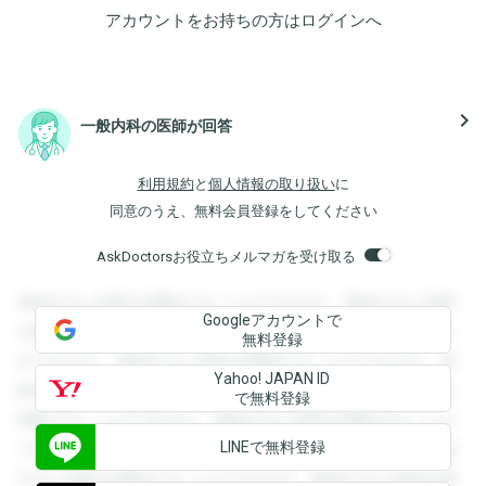
アカウントをお持ちの方は
ログイン
へ
navigate_next
一般内科の医師が回答
利用規約
と
個人情報の取り扱い
に
同意のうえ、無料会員登録をしてください
AskDoctorsお役立ちメルマガを受け取る
登録すると回答を閲覧することができます。登録すると回答
Googleアカウントで
を閲覧することができます。登録すると回答を閲覧すること
無料登録
ができます。登録すると回答を閲覧することができます。登
Yahoo! JAPAN ID
録すると回答を閲覧することができます。登録すると回答を
で無料登録
閲覧することができます。登録すると回答を閲覧することが
LINEで無料登録
できます。登録すると回答を閲覧することができます。登録
すると回答を閲覧することができます。登録すると回答を閲