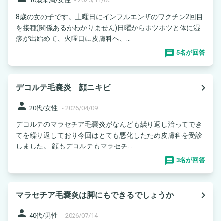
10歳未満/女性
-
2025/11/06
8歳の女の子です。土曜日にインフルエンザのワクチン2回目
を接種(関係あるかわかりません)日曜からポツポツと体に湿
疹が出始めて、火曜日に皮膚科へ、...
5名が回答
navigate_next
デコルテ毛嚢炎 顔ニキビ
person
20代/女性
-
2026/04/09
デコルテのマラセチア毛嚢炎がなんども繰り返し治ってでき
てを繰り返しており今回はとても悪化したため皮膚科を受診
しました。 顔もデコルテもマラセチ...
3名が回答
navigate_next
マラセチア毛嚢炎は脚にもできるでしょうか
person
40代/男性
-
2026/07/14