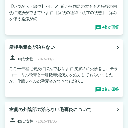
【いつから・部位】 - 4、5年前から両足の太ももと脹脛の内
側に発疹ができています 【症状の経緯・現在の状態】 - 痒み
を伴う発疹が続...
4名が回答
navigate_next
産後毛嚢炎が治らない
person
30代/女性
-
2025/11/23
ここ一年程毛嚢炎に悩んでおります 皮膚科に受診をし、テラ
コートリル軟膏と十味敗毒湯漢方を処方してもらいました
が、化膿レベルの毛嚢炎ができては治り...
2名が回答
navigate_next
左側の外陰部の治らない毛嚢炎について
person
40代/女性
-
2025/11/05