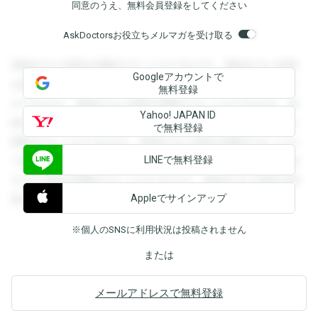
同意のうえ、無料会員登録をしてください
AskDoctorsお役立ちメルマガを受け取る
登録すると回答を閲覧することができます。登録すると回答
Googleアカウントで
を閲覧することができます。登録すると回答を閲覧すること
無料登録
ができます。登録すると回答を閲覧することができます。登
Yahoo! JAPAN ID
録すると回答を閲覧することができます。登録すると回答を
で無料登録
閲覧することができます。登録すると回答を閲覧することが
LINEで無料登録
できます。登録すると回答を閲覧することができます。登録
すると回答を閲覧することができます。登録すると回答を閲
Appleでサインアップ
覧することができます。
※個人のSNSに利用状況は投稿されません
または
メールアドレスで無料登録