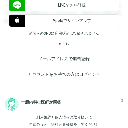
LINEで無料登録
できます。登録すると回答を閲覧することができます。登録
すると回答を閲覧することができます。登録すると回答を閲
Appleでサインアップ
覧することができます。
※個人のSNSに利用状況は投稿されません
または
メールアドレスで無料登録
アカウントをお持ちの方は
ログイン
へ
navigate_next
一般内科の医師が回答
利用規約
と
個人情報の取り扱い
に
同意のうえ、無料会員登録をしてください