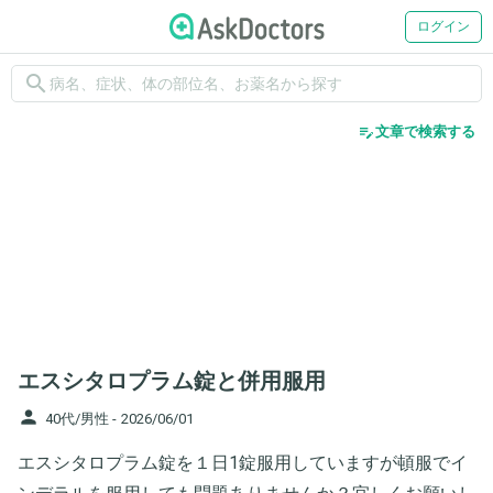
ログイン
search
edit_note
文章で検索する
エスシタロプラム錠と併用服用
person
40代/男性 -
2026/06/01
エスシタロプラム錠を１日1錠服用していますが頓服でイ