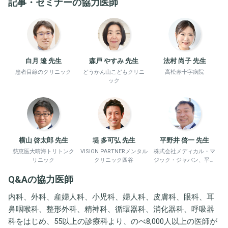
記事・セミナーの協力医師
白月 遼 先生
森戸 やすみ 先生
法村 尚子 先生
患者目線のクリニック
どうかん山こどもクリニ
高松赤十字病院
ック
横山 啓太郎 先生
堤 多可弘 先生
平野井 啓一 先生
慈恵医大晴海トリトンク
VISION PARTNERメンタル
株式会社メディカル・マ
リニック
クリニック四谷
ジック・ジャパン、平野
井労働衛生コンサルタン
Q&Aの協力医師
ト事務所
内科、外科、産婦人科、小児科、婦人科、皮膚科、眼科、耳
鼻咽喉科、整形外科、精神科、循環器科、消化器科、呼吸器
科をはじめ、55以上の診療科より、のべ8,000人以上の医師が