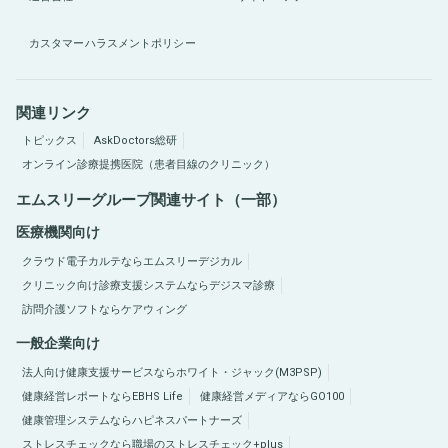
カスタマーハラスメントポリシー
関連リンク
トピックス
AskDoctors総研
オンライン診療提携医院（患者目線のクリニック）
エムスリーグループ関連サイト（一部）
医療機関向け
クラウド電子カルテならエムスリーデジカル
クリニック向け診療支援システムならデジスマ診療
訪問介護ソフトならケアウィング
一般企業向け
法人向け健康支援サービスならホワイト・ジャック(M3PSP)
健康経営レポートならEBHS Life
健康経営メディアならGO100
健康管理システムならハピネスパートナーズ
ストレスチェックなら職場のストレスチェック+plus