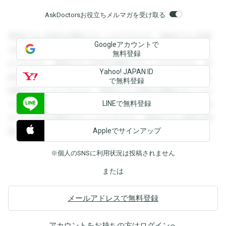
AskDoctorsお役立ちメルマガを受け取る
登録すると回答を閲覧することができます。登録すると回答
Googleアカウントで
を閲覧することができます。登録すると回答を閲覧すること
無料登録
ができます。登録すると回答を閲覧することができます。登
Yahoo! JAPAN ID
録すると回答を閲覧することができます。登録すると回答を
で無料登録
閲覧することができます。登録すると回答を閲覧することが
LINEで無料登録
できます。登録すると回答を閲覧することができます。登録
すると回答を閲覧することができます。登録すると回答を閲
Appleでサインアップ
覧することができます。
※個人のSNSに利用状況は投稿されません
または
メールアドレスで無料登録
アカウントをお持ちの方は
ログイン
へ