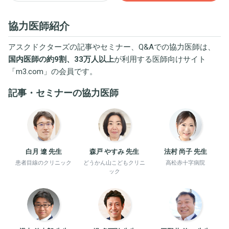
協力医師紹介
アスクドクターズの記事やセミナー、Q&Aでの協力医師は、
国内医師の約9割、33万人以上
が利用する医師向けサイト
「
m3.com
」の会員です。
記事・セミナーの協力医師
白月 遼 先生
森戸 やすみ 先生
法村 尚子 先生
患者目線のクリニック
どうかん山こどもクリニ
高松赤十字病院
ック