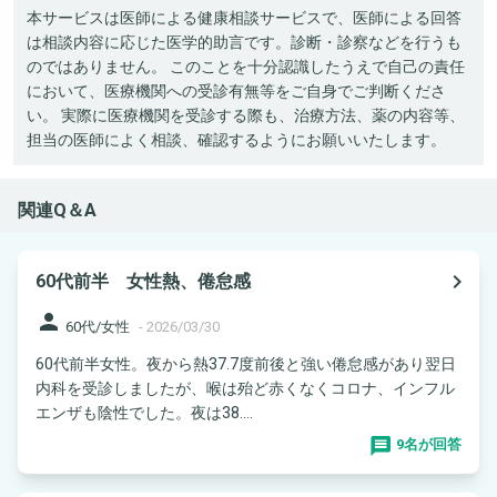
本サービスは医師による健康相談サービスで、医師による回答
は相談内容に応じた医学的助言です。診断・診察などを行うも
のではありません。 このことを十分認識したうえで自己の責任
において、医療機関への受診有無等をご自身でご判断くださ
い。 実際に医療機関を受診する際も、治療方法、薬の内容等、
担当の医師によく相談、確認するようにお願いいたします。
関連Q＆A
navigate_next
60代前半 女性熱、倦怠感
person
60代/女性
-
2026/03/30
60代前半女性。夜から熱37.7度前後と強い倦怠感があり翌日
内科を受診しましたが、喉は殆ど赤くなくコロナ、インフル
エンザも陰性でした。夜は38....
9名が回答