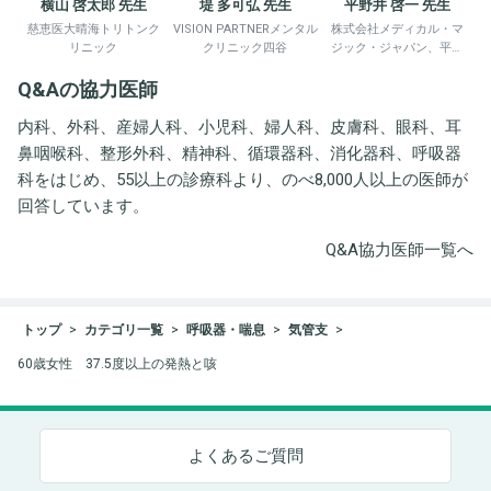
横山 啓太郎 先生
堤 多可弘 先生
平野井 啓一 先生
慈恵医大晴海トリトンク
VISION PARTNERメンタル
株式会社メディカル・マ
リニック
クリニック四谷
ジック・ジャパン、平野
井労働衛生コンサルタン
Q&Aの協力医師
ト事務所
内科、外科、産婦人科、小児科、婦人科、皮膚科、眼科、耳
鼻咽喉科、整形外科、精神科、循環器科、消化器科、呼吸器
科をはじめ、55以上の診療科より、のべ8,000人以上の医師が
回答しています。
Q&A協力医師一覧へ
トップ
カテゴリ一覧
呼吸器・喘息
気管支
60歳女性 37.5度以上の発熱と咳
よくあるご質問