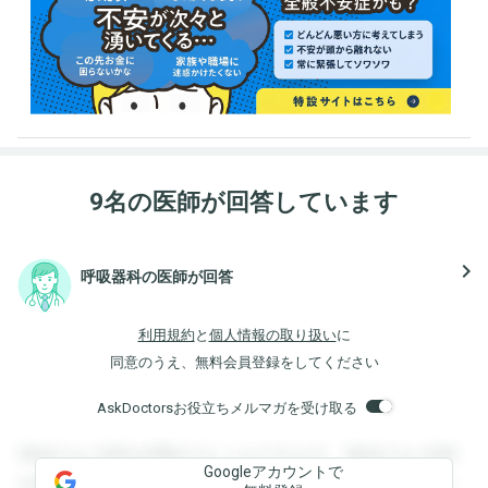
9名の医師が回答しています
navigate_next
呼吸器科の医師が回答
利用規約
と
個人情報の取り扱い
に
同意のうえ、無料会員登録をしてください
AskDoctorsお役立ちメルマガを受け取る
登録すると回答を閲覧することができます。登録すると回答
Googleアカウントで
を閲覧することができます。登録すると回答を閲覧すること