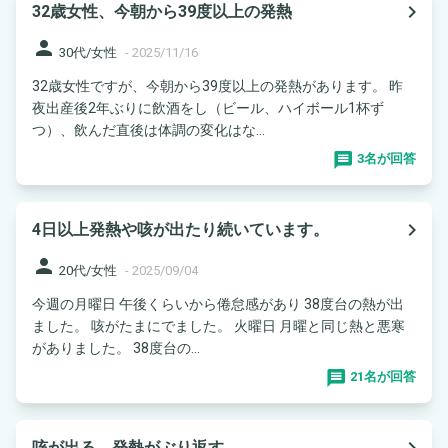
navigate_next
32歳女性、今朝から39度以上の発熱
person
30代/女性
-
2025/11/16
32歳女性ですが、今朝から39度以上の発熱があります。 昨
夜出産後2年ぶりに飲酒をし（ビール、ハイボール1杯ず
つ）、飲んだ直後は体調の変化はな...
3名が回答
navigate_next
4日以上発熱や咳が出たり続いています。
person
20代/女性
-
2025/09/04
今週の月曜日 午後くらいから倦怠感があり 38度台の熱が出
ました。 咳がたまにでました。 火曜日 月曜と同じ熱と悪寒
がありました。 38度台の...
21名が回答
navigate_next
咳が出る、発熱がぶり返す