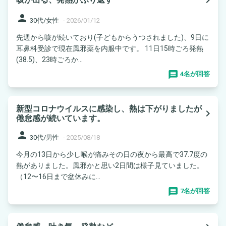
person
30代/女性
-
2026/01/12
先週から咳が続いており(子どもからうつされました)、9日に
耳鼻科受診で現在風邪薬を内服中です。 11日15時ごろ発熱
(38.5)、23時ごろか...
4名が回答
新型コロナウイルスに感染し、熱は下がりましたが
navigate_next
倦怠感が続いています。
person
30代/男性
-
2025/08/18
今月の13日から少し喉が痛みその日の夜から最高で37.7度の
熱がありました。風邪かと思い2日間は様子見ていました。
（12〜16日まで盆休みに...
7名が回答