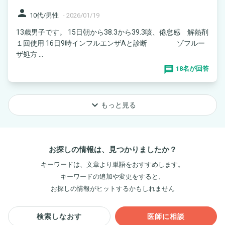
person
10代/男性
-
2026/01/19
13歳男子です。 15日朝から38.3から39.3咳、倦怠感 解熱剤
１回使用 16日9時インフルエンザAと診断 ゾフルー
ザ処方 ...
18名が回答
keyboard_arrow_down
もっと見る
お探しの情報は、見つかりましたか？
キーワードは、文章より単語をおすすめします。
キーワードの追加や変更をすると、
お探しの情報がヒットするかもしれません
検索しなおす
医師に相談