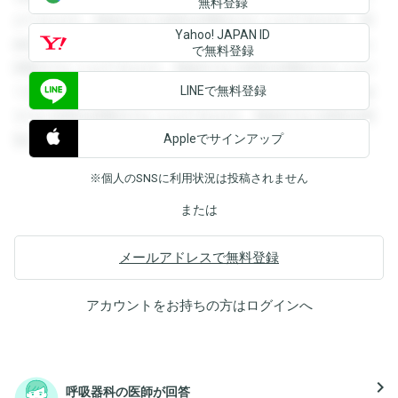
無料登録
ができます。登録すると回答を閲覧することができます。登
Yahoo! JAPAN ID
録すると回答を閲覧することができます。登録すると回答を
で無料登録
閲覧することができます。登録すると回答を閲覧することが
LINEで無料登録
できます。登録すると回答を閲覧することができます。登録
すると回答を閲覧することができます。登録すると回答を閲
Appleでサインアップ
覧することができます。
※個人のSNSに利用状況は投稿されません
または
メールアドレスで無料登録
アカウントをお持ちの方は
ログイン
へ
navigate_next
呼吸器科の医師が回答