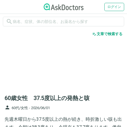
ログイン
search
edit_note
文章で検索する
60歳女性 37.5度以上の発熱と咳
person
60代/女性 -
2026/06/01
先週木曜日から37.5度以上の熱が続き、時折激しい咳も出