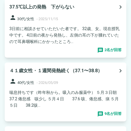
navigate_next
37.5℃以上の発熱 下がらない
person
30代/女性
-
2025/11/15
3日前に相談させていただいた者です。 32歳、女。現在授乳
中です。 4日前の夜から発熱し、左側の耳の下が腫れていた
ので耳鼻咽喉科にかかったところ...
2名が回答
navigate_next
４１歳女性・１週間発熱続く（37.1〜38.8）
person
40代/女性
-
2026/05/09
喘息持ちです（昨年秋から。吸入のみ服薬中） ５月３日朝
37.2 倦怠感 咳少し ５月４日 37.6 咳、倦怠感、痰 ５月
５日 38.2咳...
9名が回答