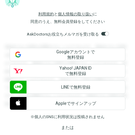
利用規約
と
個人情報の取り扱い
に
同意のうえ、無料会員登録をしてください
AskDoctorsお役立ちメルマガを受け取る
登録すると回答を閲覧することができます。登録すると回答
Googleアカウントで
を閲覧することができます。登録すると回答を閲覧すること
無料登録
ができます。登録すると回答を閲覧することができます。登
Yahoo! JAPAN ID
録すると回答を閲覧することができます。登録すると回答を
で無料登録
閲覧することができます。登録すると回答を閲覧することが
LINEで無料登録
できます。登録すると回答を閲覧することができます。登録
すると回答を閲覧することができます。登録すると回答を閲
Appleでサインアップ
覧することができます。
※個人のSNSに利用状況は投稿されません
または