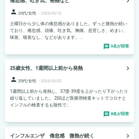
navigate_next
倦怠感、吐き気、発熱など
person
20代/女性
-
2026/05/12
土曜日から少し体の倦怠感がありました。ずっと微熱が続い
ており、倦怠感、頭痛、吐き気、胸痛、息苦しさ、めまい、
味覚、嗅覚なし、などがあります。 ...
5名が回答
navigate_next
25歳女性、1週間以上前から発熱
person
20代/女性
-
2026/03/02
1週間以上前から発熱し、37度-39度を上がったり下がったり
繰り返していました。 2回ほど医療用検査キットでコロナと
インフルの検査するも陰性で...
8名が回答
navigate_next
インフルエンザ 倦怠感 微熱が続く