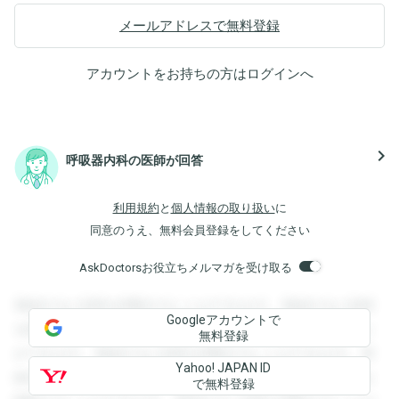
メールアドレスで無料登録
アカウントをお持ちの方は
ログイン
へ
navigate_next
呼吸器内科の医師が回答
利用規約
と
個人情報の取り扱い
に
同意のうえ、無料会員登録をしてください
AskDoctorsお役立ちメルマガを受け取る
登録すると回答を閲覧することができます。登録すると回答
Googleアカウントで
を閲覧することができます。登録すると回答を閲覧すること
無料登録
ができます。登録すると回答を閲覧することができます。登
Yahoo! JAPAN ID
録すると回答を閲覧することができます。登録すると回答を
で無料登録