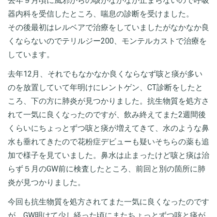
去年９月頃に風邪からの咳がなかなか止まらないので呼吸
器内科を受信したところ、喘息の診断を受けました。
その後最初はレルベアで治療をしていましたがなかなか良
くならないのでテリルジー200、モンテルカストで治療を
しています。
去年12月、それでもなかなか良くならなず咳と痰が多い
のを放置していて年明けにレントゲン、CT診断をしたと
ころ、下の方に肺炎が見つかりました。抗生物質を処方さ
れて一気に良くなったのですが、飲み終えてまた2週間後
くらいにちょっとずつ咳と痰が増えてきて、水のような鼻
水も垂れてきたので花粉症デビューも疑いそちらの薬も追
加で様子を見ていました。鼻水は止まったけど咳と痰は治
らず５月のGW前に検査したところ、前回と別の箇所に肺
炎が見つかりました。
今回も抗生物質を処方されてまた一気に良くなったのです
が、GW明けて少し経った頃にまたちょっとずつ咳と痰が