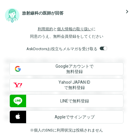
navigate_next
放射線科の医師が回答
利用規約
と
個人情報の取り扱い
に
同意のうえ、無料会員登録をしてください
AskDoctorsお役立ちメルマガを受け取る
登録すると回答を閲覧することができます。登録すると回答
Googleアカウントで
を閲覧することができます。登録すると回答を閲覧すること
無料登録
ができます。登録すると回答を閲覧することができます。登
Yahoo! JAPAN ID
録すると回答を閲覧することができます。登録すると回答を
で無料登録
閲覧することができます。登録すると回答を閲覧することが
LINEで無料登録
できます。登録すると回答を閲覧することができます。登録
すると回答を閲覧することができます。登録すると回答を閲
Appleでサインアップ
覧することができます。
※個人のSNSに利用状況は投稿されません