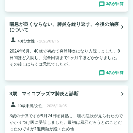
3名が回答
喘息が良くならない、肺炎を繰り返す、今後の治療
navigate_next
について
person
40代/女性
-
2026/01/16
2024年6月、40歳で初めて突然肺炎になり入院しました。8
日間ほど入院し、完全回復まで1ヶ月半ほどかかりました。
その後しばらくは元気でしたが...
4名が回答
navigate_next
3歳 マイコプラズマ肺炎と診断
person
10歳未満/女性
-
2025/10/05
3歳の子供ですが9月24日頃発熱し、咳の症状が見られたので
かかりつけ医に受診しました。最初は風邪だろうとのことだ
ったのですが1週間熱が続くため他...