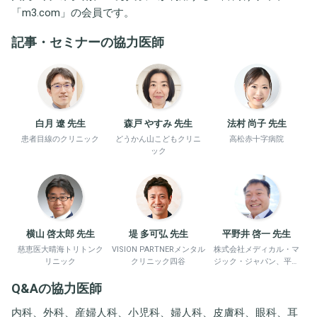
「
m3.com
」の会員です。
記事・セミナーの協力医師
白月 遼 先生
森戸 やすみ 先生
法村 尚子 先生
患者目線のクリニック
どうかん山こどもクリニ
高松赤十字病院
ック
横山 啓太郎 先生
堤 多可弘 先生
平野井 啓一 先生
慈恵医大晴海トリトンク
VISION PARTNERメンタル
株式会社メディカル・マ
リニック
クリニック四谷
ジック・ジャパン、平野
井労働衛生コンサルタン
Q&Aの協力医師
ト事務所
内科、外科、産婦人科、小児科、婦人科、皮膚科、眼科、耳