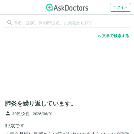
ログイン
search
edit_note
文章で検索する
肺炎を繰り返しています。
person
30代/女性 -
2026/06/01
37歳です。