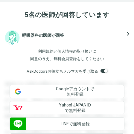
5名の医師が回答しています
navigate_next
呼吸器科の医師が回答
利用規約
と
個人情報の取り扱い
に
同意のうえ、無料会員登録をしてください
AskDoctorsお役立ちメルマガを受け取る
登録すると回答を閲覧することができます。登録すると回答
Googleアカウントで
を閲覧することができます。登録すると回答を閲覧すること
無料登録
ができます。登録すると回答を閲覧することができます。登
Yahoo! JAPAN ID
録すると回答を閲覧することができます。登録すると回答を
で無料登録
閲覧することができます。登録すると回答を閲覧することが
LINEで無料登録
できます。登録すると回答を閲覧することができます。登録
すると回答を閲覧することができます。登録すると回答を閲