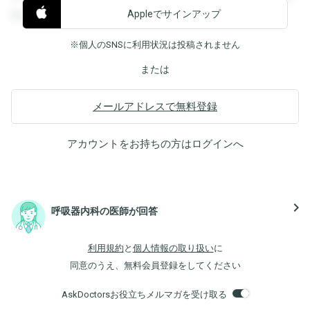
Appleでサインアップ
覧することができます。
※個人のSNSに利用状況は投稿されません
または
メールアドレスで無料登録
アカウントをお持ちの方は
ログイン
へ
navigate_next
呼吸器内科の医師が回答
利用規約
と
個人情報の取り扱い
に
同意のうえ、無料会員登録をしてください
AskDoctorsお役立ちメルマガを受け取る