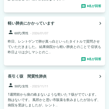
8名が回答
navigate_next
軽い肺炎にかかっています
person
60代/男性
-
2026/01/07
昨日、レントゲンで肺が真っ白といったタイトルで質問させ
ていただきました。 結果病院から軽い肺炎とのことで 症状も
昨日よりは少しマシとのこ...
8名が回答
navigate_next
長引く咳 間質性肺炎
person
50代/女性
-
2025/11/11
1週間前から痰の絡まないような乾いた？咳がでています。
熱はないです。 風邪かと思い市販薬を飲みましたが治らず、
病院を受診しましたが、レント...