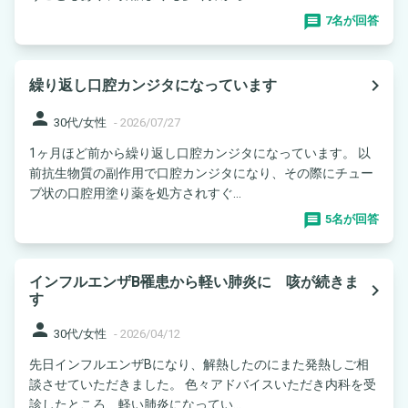
7名が回答
navigate_next
繰り返し口腔カンジタになっています
person
30代/女性
-
2026/07/27
1ヶ月ほど前から繰り返し口腔カンジタになっています。 以
前抗生物質の副作用で口腔カンジタになり、その際にチュー
ブ状の口腔用塗り薬を処方されすぐ...
5名が回答
インフルエンザB罹患から軽い肺炎に 咳が続きま
navigate_next
す
person
30代/女性
-
2026/04/12
先日インフルエンザBになり、解熱したのにまた発熱しご相
談させていただきました。 色々アドバイスいただき内科を受
診したところ、軽い肺炎になってい...