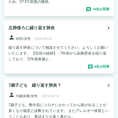
ため、37.5℃前後の微熱...
10名が回答
navigate_next
左肺後ろに繰り返す肺炎
person
30代/女性
-
2026/06/22
繰り返す肺炎について相談させてください。よろしくお願い
いたします。 【症状の経緯】 - 7年前から副鼻腔炎を繰り返
しており、万年後鼻漏と...
4名が回答
navigate_next
7歳子ども 繰り返す肺炎？
person
10歳未満/女性
-
2025/09/16
7歳子ども、数年前にコロナにかかってから咳が出ることが
多くなり喘息と診断されています。 またアレルギー体質とい
うこともあり、鼻詰まりも多く鼻から...