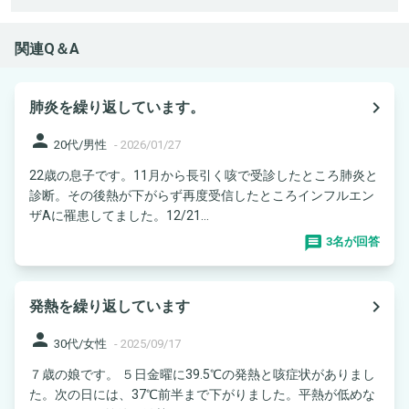
関連Q＆A
navigate_next
肺炎を繰り返しています。
person
20代/男性
-
2026/01/27
22歳の息子です。11月から長引く咳で受診したところ肺炎と
診断。その後熱が下がらず再度受信したところインフルエン
ザAに罹患してました。12/21...
3名が回答
navigate_next
発熱を繰り返しています
person
30代/女性
-
2025/09/17
７歳の娘です。 ５日金曜に39.5℃の発熱と咳症状がありまし
た。次の日には、37℃前半まで下がりました。平熱が低めな