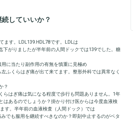
継続していいか？
。LDL139.HDL78です。LDLは
4迄下がりましたが半年前の人間ドックでは139でした。糖
服用に当たり副作用の有無を慎重に見極め
ら左ふくらはぎ痛が出て来てます。整形外科では異常なく
か？
くらはぎ痛は気になる程度で歩行も問題ありません。1年
とはあるのでしょうか？掛かり付け医からは今度血液検
てます。半年前の血液検査（人間ドック）では
た。多少の痛みでも服用を継続すべきなのか？即刻中止するのがベタ