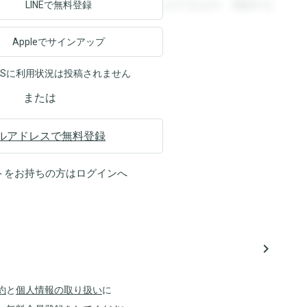
ます。登録すると回答を閲覧することができます。登録する
LINEで無料登録
Appleでサインアップ
NSに利用状況は投稿されません
または
ルアドレスで無料登録
トをお持ちの方は
ログイン
へ
navigate_next
約
と
個人情報の取り扱い
に