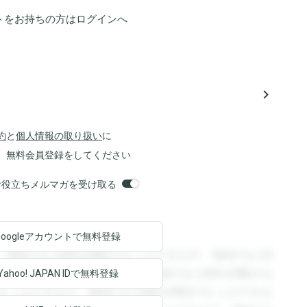
トをお持ちの方は
ログイン
へ
navigate_next
約
と
個人情報の取り扱い
に
、無料会員登録をしてください
orsお役立ちメルマガを受け取る
Googleアカウントで
無料登録
。登録すると回答を閲覧することができます。登録すると回
回答を閲覧することができます。登録すると回答を閲覧する
Yahoo! JAPAN ID
で無料登録
ることができます。登録すると回答を閲覧することができま