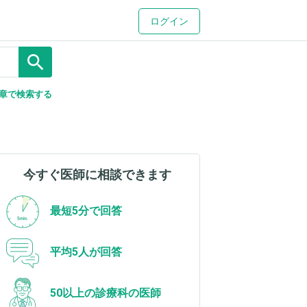
ログイン
search
章で検索する
今すぐ医師に相談できます
最短5分で回答
平均5人が回答
50以上の診療科の医師