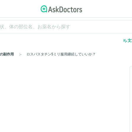
edit_note
文
の副作用
ロスバスタチン5ミリ服用継続していいか？