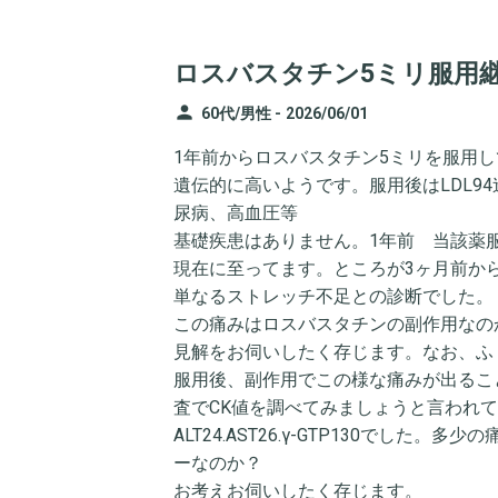
ロスバスタチン5ミリ服用
person
60代/男性 -
2026/06/01
1年前からロスバスタチン5ミリを服用してます
遺伝的に高いようです。服用後はLDL9
尿病、高血圧等
基礎疾患はありません。1年前 当該薬
現在に至ってます。ところが3ヶ月前か
単なるストレッチ不足との診断でした。
この痛みはロスバスタチンの副作用なの
見解をお伺いしたく存じます。なお、ふ
服用後、副作用でこの様な痛みが出るこ
査でCK値を調べてみましょうと言われ
ALT24.AST26.γ-GTP130でし
ーなのか？
お考えお伺いしたく存じます。