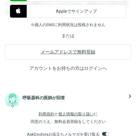
すると回答を閲覧することができます。登録すると回答を閲
Appleでサインアップ
覧することができます。
※個人のSNSに利用状況は投稿されません
または
メールアドレスで無料登録
アカウントをお持ちの方は
ログイン
へ
navigate_next
呼吸器科の医師が回答
利用規約
と
個人情報の取り扱い
に
同意のうえ、無料会員登録をしてください
AskDoctorsお役立ちメルマガを受け取る