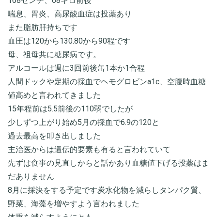
168センチ、68キロ前後
喘息、胃炎、高尿酸血症は投薬あり
また脂肪肝持ちです
血圧は120から130.80から90程です
母、祖母共に糖尿病です。
アルコールは週に3回前後缶1本か1合程
人間ドックや定期の採血でヘモグロビンa1c、空腹時血糖
値高めと言われてきました
15年程前は5.5前後の110弱でしたが
少しずつ上がり始め5月の採血で6.9の120と
過去最高を叩き出しました
主治医からは遺伝的要素も有ると言われていて
先ずは食事の見直しからと話かあり血糖値下げる投薬はま
だありません
8月に採決をする予定です炭水化物を減らしタンパク質、
野菜、海藻を増やすよう言われました