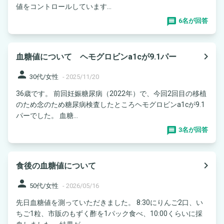
値をコントロールしています...
6名が回答
navigate_next
血糖値について ヘモグロビンa1cが9.1パー
person
30代/女性
-
2025/11/20
36歳です。 前回妊娠糖尿病（2022年）で、今回2回目の移植
のため念のため糖尿病検査したところヘモグロビンa1cが9.1
パーでした。 血糖...
3名が回答
navigate_next
食後の血糖値について
person
50代/女性
-
2026/05/16
先日血糖値を測っていただきました。 8:30にりんご2口、い
ちご1粒、市販のもずく酢を1パック食べ、10:00くらいに採