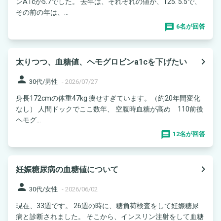
ンA1cが5.7でした。 去年は、それぞれの値が、125. 5.5で、
その前の年は、...
6名が回答
navigate_next
太りつつ、血糖値、ヘモグロビンa1cを下げたい
person
30代/男性
-
2026/07/27
身長172cmの体重47kg 痩せすぎています。（約20年間変化
なし） 人間ドックでここ数年、 空腹時血糖が高め 110前後
ヘモグ...
12名が回答
navigate_next
妊娠糖尿病の血糖値について
person
30代/女性
-
2026/06/02
現在、33週です。 26週の時に、糖負荷検査をして妊娠糖尿
病と診断されました。 そこから、インスリン注射をして血糖