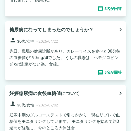
血しました。 結果が...
5名が回答
navigate_next
糖尿病になってしまったのでしょうか？
person
30代/女性
-
2026/04/22
先日、職場の健康診断があり、カレーライスを食べた30分後
の血糖値が190mg/dlでした。 うちの職場は、ヘモグロビン
a1cの測定がない為、食後...
5名が回答
navigate_next
妊娠糖尿病の食後血糖値について
person
30代/女性
-
2026/07/02
妊娠中期のグルコーステストで引っかかり、現在リブレで血
糖値をモニタリングしています。 モニタリングを始めて約3
週間が経過し、今のところ大体は食...