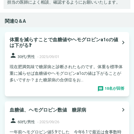
担当の医師によく相談、確認するようにお願いいたします。
関連Q＆A
体重を減らすことで血糖値やヘモグロビンa1cの値
navigate_next
は下がる❓
person
30代/男性
-
2025/09/01
現在肥満気味で糖尿病と診断されたものです。体重を標準体
重に減らせば血糖値やヘモグロビンa1cの値は下がることが
多いですか？また糖尿病の合併症をお...
10名が回答
navigate_next
血糖値、ヘモグロビン数値 糖尿病
person
60代/男性
-
2025/09/26
一年前ヘモグロビン値5.9でした 今年6.1で最近は食事数時