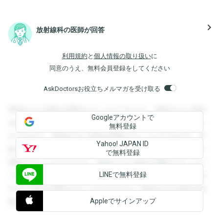
navigate_next
放射線科の医師が回答
利用規約
と
個人情報の取り扱い
に
同意のうえ、無料会員登録をしてください
AskDoctorsお役立ちメルマガを受け取る
登録すると回答を閲覧することができます。登録すると回答
Googleアカウントで
を閲覧することができます。登録すると回答を閲覧すること
無料登録
ができます。登録すると回答を閲覧することができます。登
Yahoo! JAPAN ID
録すると回答を閲覧することができます。登録すると回答を
で無料登録
閲覧することができます。登録すると回答を閲覧することが
LINEで無料登録
できます。登録すると回答を閲覧することができます。登録
すると回答を閲覧することができます。登録すると回答を閲
Appleでサインアップ
覧することができます。