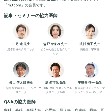
「
m3.com
」の会員です。
記事・セミナーの協力医師
白月 遼 先生
森戸 やすみ 先生
法村 尚子 先生
患者目線のクリニック
どうかん山こどもクリニ
高松赤十字病院
ック
横山 啓太郎 先生
堤 多可弘 先生
平野井 啓一 先生
慈恵医大晴海トリトンク
VISION PARTNERメンタル
株式会社メディカル・マ
リニック
クリニック四谷
ジック・ジャパン、平野
井労働衛生コンサルタン
Q&Aの協力医師
ト事務所
内科、外科、産婦人科、小児科、婦人科、皮膚科、眼科、耳