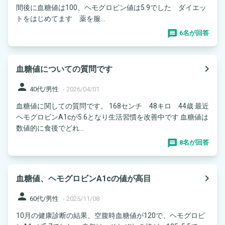
間後に血糖値は100、ヘモグロビン値は5.9でした ダイエッ
トをはじめてます 薬を服...
6名が回答
navigate_next
血糖値についての質問です
person
40代/男性
-
2026/04/01
血糖値に関しての質問です。 168センチ 48キロ 44歳 最近
ヘモグロビンA1cが5.6となり生活習慣を改善中です 血糖値は
数値的に食後でどれ...
8名が回答
navigate_next
血糖値、ヘモグロビンA1cの値が高目
person
60代/男性
-
2025/11/08
10月の健康診断の結果、空腹時血糖値が120で、ヘモグロビ