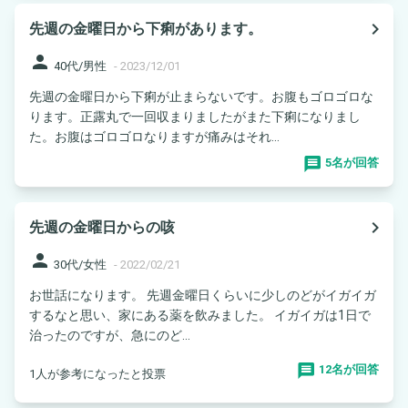
navigate_next
先週の金曜日から下痢があります。
person
40代/男性
-
2023/12/01
先週の金曜日から下痢が止まらないです。お腹もゴロゴロな
ります。正露丸で一回収まりましたがまた下痢になりまし
た。お腹はゴロゴロなりますが痛みはそれ...
5名が回答
navigate_next
先週の金曜日からの咳
person
30代/女性
-
2022/02/21
お世話になります。 先週金曜日くらいに少しのどがイガイガ
するなと思い、家にある薬を飲みました。 イガイガは1日で
治ったのですが、急にのど...
12名が回答
1人が参考になったと投票