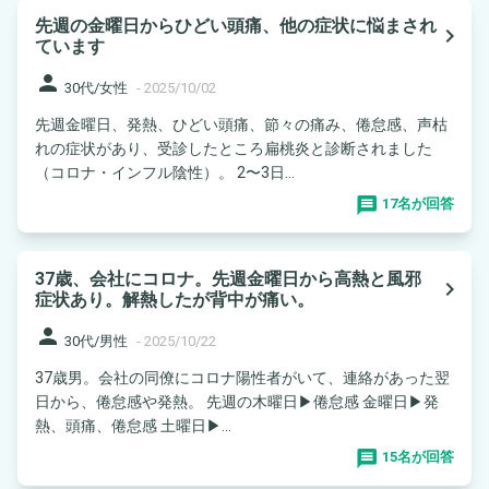
先週の金曜日からひどい頭痛、他の症状に悩まされ
navigate_next
ています
person
30代/女性
-
2025/10/02
先週金曜日、発熱、ひどい頭痛、節々の痛み、倦怠感、声枯
れの症状があり、受診したところ扁桃炎と診断されました
（コロナ・インフル陰性）。 2〜3日...
17名が回答
37歳、会社にコロナ。先週金曜日から高熱と風邪
navigate_next
症状あり。解熱したが背中が痛い。
person
30代/男性
-
2025/10/22
37歳男。会社の同僚にコロナ陽性者がいて、連絡があった翌
日から、倦怠感や発熱。 先週の木曜日▶倦怠感 金曜日▶発
熱、頭痛、倦怠感 土曜日▶...
15名が回答