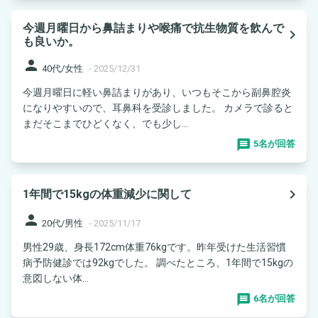
今週月曜日から鼻詰まりや喉痛で抗生物質を飲んで
navigate_next
も良いか。
person
40代/女性
-
2025/12/31
今週月曜日に軽い鼻詰まりがあり、いつもそこから副鼻腔炎
になりやすいので、耳鼻科を受診しました。 カメラで診ると
まだそこまでひどくなく、でも少し...
5名が回答
navigate_next
1年間で15kgの体重減少に関して
person
20代/男性
-
2025/11/17
男性29歳、身長172cm体重76kgです。昨年受けた生活習慣
病予防健診では92kgでした。 調べたところ、1年間で15kgの
意図しない体...
6名が回答