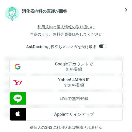
navigate_next
消化器内科の医師が回答
利用規約
と
個人情報の取り扱い
に
同意のうえ、無料会員登録をしてください
AskDoctorsお役立ちメルマガを受け取る
登録すると回答を閲覧することができます。登録すると回答
Googleアカウントで
を閲覧することができます。登録すると回答を閲覧すること
無料登録
ができます。登録すると回答を閲覧することができます。登
Yahoo! JAPAN ID
録すると回答を閲覧することができます。登録すると回答を
で無料登録
閲覧することができます。登録すると回答を閲覧することが
LINEで無料登録
できます。登録すると回答を閲覧することができます。登録
すると回答を閲覧することができます。登録すると回答を閲
Appleでサインアップ
覧することができます。
※個人のSNSに利用状況は投稿されません