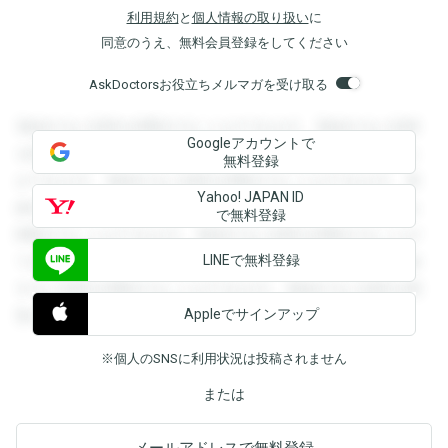
利用規約
と
個人情報の取り扱い
に
同意のうえ、無料会員登録をしてください
AskDoctorsお役立ちメルマガを受け取る
登録すると回答を閲覧することができます。登録すると回答
Googleアカウントで
を閲覧することができます。登録すると回答を閲覧すること
無料登録
ができます。登録すると回答を閲覧することができます。登
Yahoo! JAPAN ID
録すると回答を閲覧することができます。登録すると回答を
で無料登録
閲覧することができます。登録すると回答を閲覧することが
LINEで無料登録
できます。登録すると回答を閲覧することができます。登録
すると回答を閲覧することができます。登録すると回答を閲
Appleでサインアップ
覧することができます。
※個人のSNSに利用状況は投稿されません
または
メールアドレスで無料登録