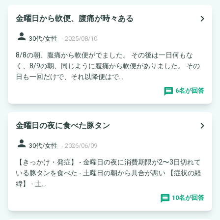
navigate_next
金曜日から軟便、腹痛が時々ある
person
30代/女性
-
2025/08/10
8/8の朝、腹痛から軟便がでました。 その後は一日何もな
く、8/9の朝、同じように腹痛から軟便がありました。 その
日も一回だけで、それ以降便はで...
6名が回答
navigate_next
金曜日の夜に食べた豚タン
person
30代/女性
-
2026/06/09
【きっかけ・発症】 - 金曜日の夜に消費期限が2〜3日切れて
いる豚タンを食べた - 土曜日の朝から具合が悪い 【症状の経
緯】 - 土...
10名が回答