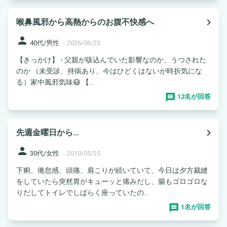
navigate_next
喉鼻風邪から高熱からのお腹不快感へ
person
40代/男性
-
2026/06/23
【きっかけ】 - 父親が咳込んでいた影響なのか、うつされた
のか （未受診、持病あり、今はひどくはないが時折気にな
る）家中風邪気味😷 【...
12名が回答
navigate_next
先週金曜日から…
person
30代/女性
-
2010/05/25
下痢、倦怠感、頭痛、肩こりが続いていて、今日は夕方裁縫
をしていたら突然胃がキューッと痛みだし、腸もゴロゴロな
りだしてトイレでしばらく座っていたの...
1名が回答