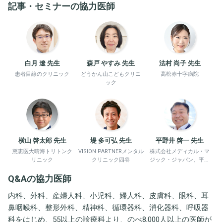
記事・セミナーの協力医師
白月 遼 先生
森戸 やすみ 先生
法村 尚子 先生
患者目線のクリニック
どうかん山こどもクリニ
高松赤十字病院
ック
横山 啓太郎 先生
堤 多可弘 先生
平野井 啓一 先生
慈恵医大晴海トリトンク
VISION PARTNERメンタル
株式会社メディカル・マ
リニック
クリニック四谷
ジック・ジャパン、平野
井労働衛生コンサルタン
Q&Aの協力医師
ト事務所
内科、外科、産婦人科、小児科、婦人科、皮膚科、眼科、耳
鼻咽喉科、整形外科、精神科、循環器科、消化器科、呼吸器
科をはじめ、55以上の診療科より、のべ8,000人以上の医師が