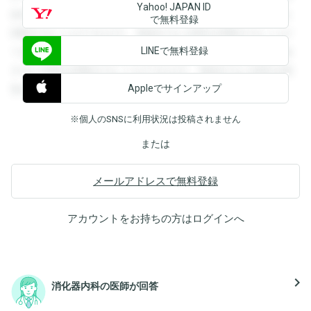
Yahoo! JAPAN ID
録すると回答を閲覧することができます。登録すると回答を
で無料登録
閲覧することができます。登録すると回答を閲覧することが
LINEで無料登録
できます。登録すると回答を閲覧することができます。登録
すると回答を閲覧することができます。登録すると回答を閲
Appleでサインアップ
覧することができます。
※個人のSNSに利用状況は投稿されません
または
メールアドレスで無料登録
アカウントをお持ちの方は
ログイン
へ
navigate_next
消化器内科の医師が回答