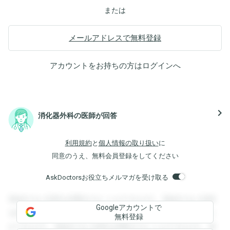
または
メールアドレスで無料登録
アカウントをお持ちの方は
ログイン
へ
navigate_next
消化器外科の医師が回答
利用規約
と
個人情報の取り扱い
に
同意のうえ、無料会員登録をしてください
AskDoctorsお役立ちメルマガを受け取る
登録すると回答を閲覧することができます。登録すると回答
Googleアカウントで
を閲覧することができます。登録すると回答を閲覧すること
無料登録
ができます。登録すると回答を閲覧することができます。登