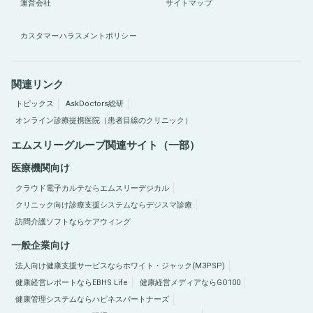
運営会社
サイトマップ
カスタマーハラスメントポリシー
関連リンク
トピックス
AskDoctors総研
オンライン診療提携医院（患者目線のクリニック）
エムスリーグループ関連サイト（一部）
医療機関向け
クラウド電子カルテならエムスリーデジカル
クリニック向け診療支援システムならデジスマ診療
訪問介護ソフトならケアウィング
一般企業向け
法人向け健康支援サービスならホワイト・ジャック(M3PSP)
健康経営レポートならEBHS Life
健康経営メディアならGO100
健康管理システムならハピネスパートナーズ