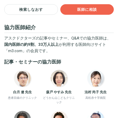
検索しなおす
医師に相談
協力医師紹介
アスクドクターズの記事やセミナー、Q&Aでの協力医師は、
国内医師の約9割、33万人以上
が利用する医師向けサイト
「
m3.com
」の会員です。
記事・セミナーの協力医師
白月 遼 先生
森戸 やすみ 先生
法村 尚子 先生
患者目線のクリニック
どうかん山こどもクリニ
高松赤十字病院
ック