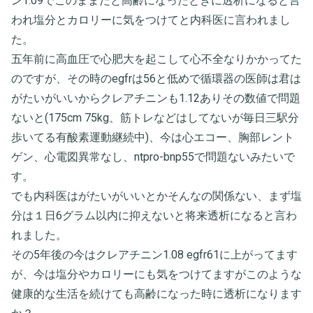
ン1.09でこのままだと高齢になったときに透析になると言
われ塩分とカロリーに気をつけてと内科医に言われまし
た。
五年前に高血圧で心肥大を起こして心不全なりかかってた
のですが、その時のegfrは56と低めで循環器の医師は君は
がたいがいいからクレアチニンも1.12ありその数値で問題
ないと(175cm 75kg、筋トレなどはしてないが毎日三駅分
歩いてる有酸素運動継続中)、今は心エコー、胸部レント
ゲン、心電図異常なし、ntpro-bnp55で問題ないみたいで
す。
でも内科医はがたいがいいとかそんなの関係ない、まず塩
分は１日6グラム以内に抑えないと将来透析になると言わ
れました。
その5年後の今はクレアチニン1.08 egfr61に上がってます
が、今は塩分やカロリーにも気をつけてますがこのような
健康的な生活を続けても高齢になった時に透析になります