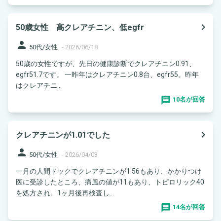
navigate_next
50歳女性 高クレアチニン、低egfr
person
50代/女性
-
2026/06/18
50歳の女性ですが、先日の健康診断でクレアチニン0.91、
egfr51.7です。 一昨年はクレアチニン0.8台、egfr55。昨年
はクレアチニ...
10名が回答
navigate_next
クレアチニンが1.01でした
person
50代/女性
-
2026/04/03
一月の人間ドックでクレアチニンが1.56もあり、かかりつけ
医に受診したところ、痛風の値が11もあり、トピロリック40
を処方され、1ヶ月後再検査し...
14名が回答