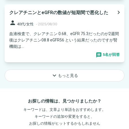
navigate_next
クレアチニンとeGFRの数値が短期間で悪化した
person
40代/女性
-
2025/08/30
血液検査で、クレアチニン 0.68、eGFR 75.3だったのが2週間
後はクレアチニン08.8 eGFR56 という結果だったのですが腎
機能は...
5名が回答
keyboard_arrow_down
もっと見る
お探しの情報は、見つかりましたか？
キーワードは、文章より単語をおすすめします。
キーワードの追加や変更をすると、
お探しの情報がヒットするかもしれません