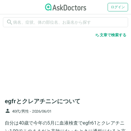
ログイン
search
edit_note
文章で検索する
egfrとクレアチニンについて
person
40代/男性 -
2026/06/01
自分は40歳で今年の5月に血液検査でegfr61とクレアチニ