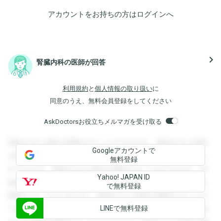
アカウントをお持ちの方は
ログイン
へ
navigate_next
腎臓内科の医師が回答
利用規約
と
個人情報の取り扱い
に
同意のうえ、無料会員登録をしてください
AskDoctorsお役立ちメルマガを受け取る
登録すると回答を閲覧することができます。登録すると回答
Googleアカウントで
を閲覧することができます。登録すると回答を閲覧すること
無料登録
ができます。登録すると回答を閲覧することができます。登
Yahoo! JAPAN ID
録すると回答を閲覧することができます。登録すると回答を
で無料登録
閲覧することができます。登録すると回答を閲覧することが
LINEで無料登録
できます。登録すると回答を閲覧することができます。登録