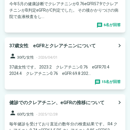
今年5月の健康診断でクレアチニンが0.76eGFR57.9でクレア
チニンがB判定eGFRがC判定でした。 その後かかりつけの病
院で血液検査をし...
6名が回答
navigate_next
37歳女性 eGFRとクレアチニンについて
person
30代/女性
-
2026/04/01
37歳女性です。 2023.2 クレアチニン0.76 eGFR70.4
2024.4 クレアチニン0.76 eGFR 69.8 202...
15名が回答
navigate_next
健診でのクレアチニン、eGFRの推移について
person
60代/女性
-
2025/12/28
毎年健診を受けており直近の数年分の検査結果です。 R4 ク