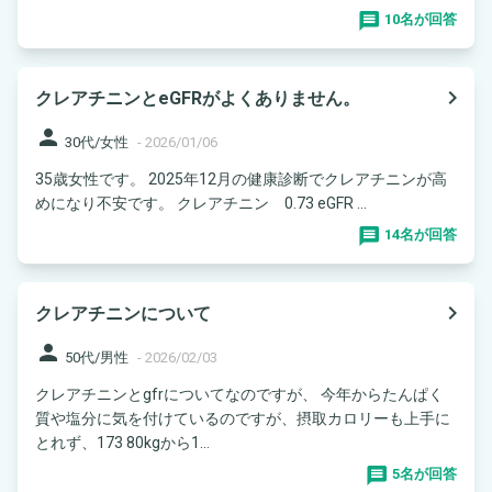
10名が回答
navigate_next
クレアチニンとeGFRがよくありません。
person
30代/女性
-
2026/01/06
35歳女性です。 2025年12月の健康診断でクレアチニンが高
めになり不安です。 クレアチニン 0.73 eGFR ...
14名が回答
navigate_next
クレアチニンについて
person
50代/男性
-
2026/02/03
クレアチニンとgfrについてなのですが、 今年からたんぱく
質や塩分に気を付けているのですが、摂取カロリーも上手に
とれず、173 80kgから1...
5名が回答