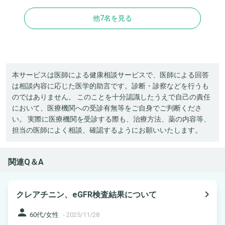
他7名を見る
本サービスは医師による健康相談サービスで、医師による回答
は相談内容に応じた医学的助言です。診断・診察などを行うも
のではありません。 このことを十分認識したうえで自己の責任
において、医療機関への受診有無等をご自身でご判断くださ
い。 実際に医療機関を受診する際も、治療方法、薬の内容等、
担当の医師によく相談、確認するようにお願いいたします。
関連Q＆A
navigate_next
クレアチニン、eGFR検査結果について
person
60代/女性
-
2025/11/28