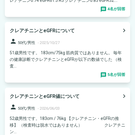
レアチニン0.74 eGFR61.5 R5 クレアチニン0.85 eGFR52....
4名が回答
navigate_next
クレアチニンとeGFRについて
person
50代/男性
-
2025/10/27
51歳男性です。 183cm/75kg 筋肉質ではありません。 毎年
の健康診断でクレアチニンとeGFRが以下の数値でした （検
査...
5名が回答
navigate_next
クレアチニンとeGFR値について
person
50代/男性
-
2026/06/03
52歳男性です。183cm / 76kg 【クレアチニン・eGFRの推
移】 （検査時は脱水ではありません） クレアチニ
ン...