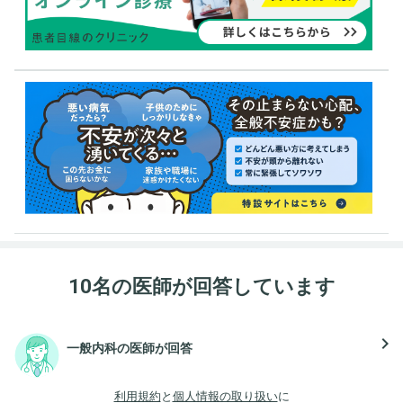
10名の医師が回答しています
navigate_next
一般内科の医師が回答
利用規約
と
個人情報の取り扱い
に