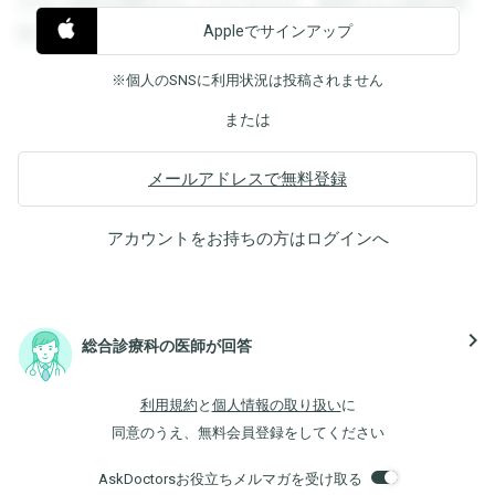
すると回答を閲覧することができます。登録すると回答を閲
Appleでサインアップ
覧することができます。
※個人のSNSに利用状況は投稿されません
または
メールアドレスで無料登録
アカウントをお持ちの方は
ログイン
へ
navigate_next
総合診療科の医師が回答
利用規約
と
個人情報の取り扱い
に
同意のうえ、無料会員登録をしてください
AskDoctorsお役立ちメルマガを受け取る