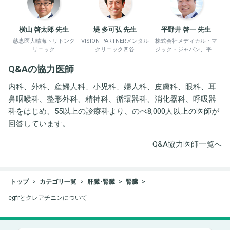
横山 啓太郎 先生
堤 多可弘 先生
平野井 啓一 先生
慈恵医大晴海トリトンク
VISION PARTNERメンタル
株式会社メディカル・マ
リニック
クリニック四谷
ジック・ジャパン、平野
井労働衛生コンサルタン
Q&Aの協力医師
ト事務所
内科、外科、産婦人科、小児科、婦人科、皮膚科、眼科、耳
鼻咽喉科、整形外科、精神科、循環器科、消化器科、呼吸器
科をはじめ、55以上の診療科より、のべ8,000人以上の医師が
回答しています。
Q&A協力医師一覧へ
トップ
カテゴリ一覧
肝臓･腎臓
腎臓
egfrとクレアチニンについて