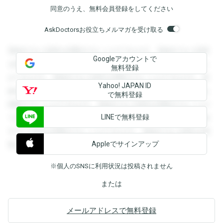
同意のうえ、無料会員登録をしてください
AskDoctorsお役立ちメルマガを受け取る
登録すると回答を閲覧することができます。登録すると回答
Googleアカウントで
を閲覧することができます。登録すると回答を閲覧すること
無料登録
ができます。登録すると回答を閲覧することができます。登
Yahoo! JAPAN ID
録すると回答を閲覧することができます。登録すると回答を
で無料登録
閲覧することができます。登録すると回答を閲覧することが
LINEで無料登録
できます。登録すると回答を閲覧することができます。登録
すると回答を閲覧することができます。登録すると回答を閲
Appleでサインアップ
覧することができます。
※個人のSNSに利用状況は投稿されません
または
メールアドレスで無料登録