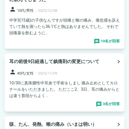
person
10代/男性
-
2025/12/08
中学3(15歳)の子供なんですが頭痛と喉の痛み、倦怠感を訴え
ていて熱を測ったら36.1℃と熱はありませんでした。 それで
頭痛薬を飲むように...
10名が回答
navigate_next
耳の術後9日経過して鎮痛剤の変更について
person
40代/女性
-
2025/11/09
10/30に真珠腫性中耳炎で手術をしまし 痛み止めとしてカロ
ナールをいただきました。 ただここ2、3日、耳の痛みからと
は違う普段からよく...
3名が回答
navigate_next
咳、たん、発熱、喉の痛み（いまは弱い）