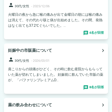
person
30代/女性
-
2025/12/06
火曜日の夜から急に喉の痛みが出て金曜日の朝には喉の痛み
は消えて、その代わり咳と痰が出始めました。その間、発熱
はなく出ても37.2℃ぐらいでした。...
4名が回答
navigate_next
妊娠中の市販薬について
person
30代/女性
-
2026/03/01
肩こりからの頭痛がひどく、その時に飲む産院からもらって
いた薬が切れてしまいました。 妊娠前に飲んでいた市販の薬
が、 「バファリンプレミアムD...
8名が回答
navigate_next
薬の飲み合わせについて