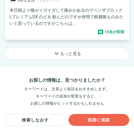
30代/女性
-
2025/11/11
本日朝より喉がイガイガして痛みがあるのでベンザブロック
LプレミアムDX のどを 飲んだのですが併用で銀翹散ものみた
いと思っているのですがこちらは...
15名が回答
keyboard_arrow_down
もっと見る
お探しの情報は、見つかりましたか？
キーワードは、文章より単語をおすすめします。
キーワードの追加や変更をすると、
お探しの情報がヒットするかもしれません
検索しなおす
医師に相談