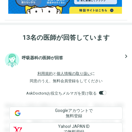
13名の医師が回答しています
navigate_next
呼吸器科の医師が回答
利用規約
と
個人情報の取り扱い
に
同意のうえ、無料会員登録をしてください
AskDoctorsお役立ちメルマガを受け取る
登録すると回答を閲覧することができます。登録すると回答
Googleアカウントで
を閲覧することができます。登録すると回答を閲覧すること
無料登録
ができます。登録すると回答を閲覧することができます。登
Yahoo! JAPAN ID
録すると回答を閲覧することができます。登録すると回答を
で無料登録