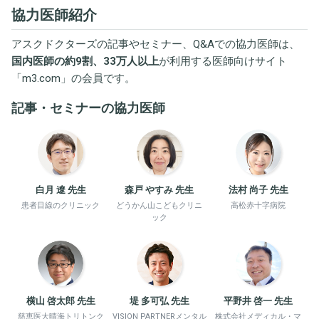
協力医師紹介
アスクドクターズの記事やセミナー、Q&Aでの協力医師は、
国内医師の約9割、33万人以上
が利用する医師向けサイト
「
m3.com
」の会員です。
記事・セミナーの協力医師
白月 遼 先生
森戸 やすみ 先生
法村 尚子 先生
患者目線のクリニック
どうかん山こどもクリニ
高松赤十字病院
ック
横山 啓太郎 先生
堤 多可弘 先生
平野井 啓一 先生
慈恵医大晴海トリトンク
VISION PARTNERメンタル
株式会社メディカル・マ