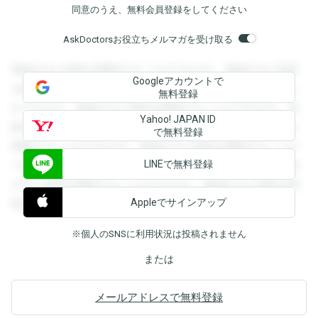
同意のうえ、無料会員登録をしてください
AskDoctorsお役立ちメルマガを受け取る
登録すると回答を閲覧することができます。登録すると回答
Googleアカウントで
を閲覧することができます。登録すると回答を閲覧すること
無料登録
ができます。登録すると回答を閲覧することができます。登
Yahoo! JAPAN ID
録すると回答を閲覧することができます。登録すると回答を
で無料登録
閲覧することができます。登録すると回答を閲覧することが
LINEで無料登録
できます。登録すると回答を閲覧することができます。登録
すると回答を閲覧することができます。登録すると回答を閲
Appleでサインアップ
覧することができます。
※個人のSNSに利用状況は投稿されません
または
メールアドレスで無料登録