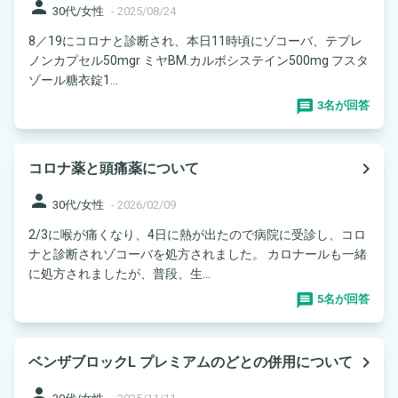
person
30代/女性
-
2025/08/24
8／19にコロナと診断され、本日11時頃にゾコーバ、テプレ
ノンカプセル50mgr ミヤBM.カルボシステイン500mg フスタ
ゾール糖衣錠1...
3名が回答
navigate_next
コロナ薬と頭痛薬について
person
30代/女性
-
2026/02/09
2/3に喉が痛くなり、4日に熱が出たので病院に受診し、コロ
ナと診断されゾコーバを処方されました。 カロナールも一緒
に処方されましたが、普段、生...
5名が回答
navigate_next
ベンザブロックL プレミアムのどとの併用について
person