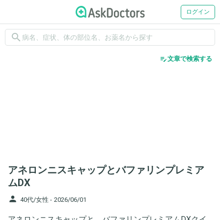
ログイン
search
edit_note
文章で検索する
アネロンニスキャップとバファリンプレミア
ムDX
person
40代/女性 -
2026/06/01
アネロンニスキャップと、バファリンプレミアムDXクイ