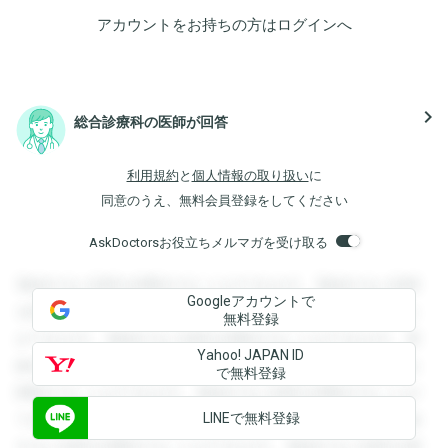
アカウントをお持ちの方は
ログイン
へ
navigate_next
総合診療科の医師が回答
利用規約
と
個人情報の取り扱い
に
同意のうえ、無料会員登録をしてください
AskDoctorsお役立ちメルマガを受け取る
登録すると回答を閲覧することができます。登録すると回答
Googleアカウントで
を閲覧することができます。登録すると回答を閲覧すること
無料登録
ができます。登録すると回答を閲覧することができます。登
Yahoo! JAPAN ID
録すると回答を閲覧することができます。登録すると回答を
で無料登録
閲覧することができます。登録すると回答を閲覧することが
LINEで無料登録
できます。登録すると回答を閲覧することができます。登録
すると回答を閲覧することができます。登録すると回答を閲