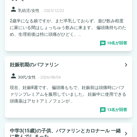
person
乳幼児/女性
-
2025/12/22
2歳半になる娘ですが、まだ卒乳しておらず、遊び飲み程度
に家にいる間はしょっちゅう飲みに来ます。 偏頭痛持ちのた
め、生理前後は特に頭痛がひどく、...
10名が回答
navigate_next
妊娠初期のバファリン
person
30代/女性
-
2026/08/04
現在、妊娠8週です。 偏頭痛もちで、妊娠前は頭痛時にバフ
ァリンプレミアムを服用していました。 妊娠中に使用できる
頭痛薬はアセトアミノフェンが...
13名が回答
中学3(15歳)の子供、バファリンとカロナール 一緒
navigate_next
に飲んでしまった