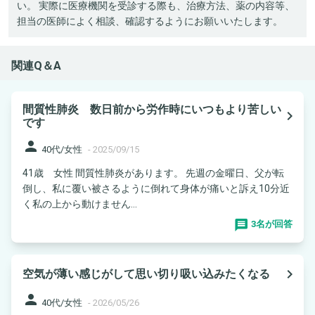
い。 実際に医療機関を受診する際も、治療方法、薬の内容等、
担当の医師によく相談、確認するようにお願いいたします。
関連Q＆A
間質性肺炎 数日前から労作時にいつもより苦しい
navigate_next
です
person
40代/女性
-
2025/09/15
41歳 女性 間質性肺炎があります。 先週の金曜日、父が転
倒し、私に覆い被さるように倒れて身体が痛いと訴え10分近
く私の上から動けません...
3名が回答
navigate_next
空気が薄い感じがして思い切り吸い込みたくなる
person
40代/女性
-
2026/05/26