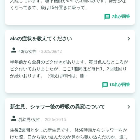
入院しています。嚥下機能が0％で点滴のみです。尿が少な
くなってきて、痰は15分置きに吸って...
7名が回答
navigate_next
alsの症状を教えてください
person
40代/女性
-
2025/08/12
半年前から全身のピク付きがあります。毎日色んなところが
ピク付いておりましたが、ここ1週間ほど毎日1、2回膝回り
が続いおります。（例えば昨日は、膝...
13名が回答
navigate_next
新生児、シャワー後の呼吸の異変について
person
乳幼児/女性
-
2026/04/15
生後2週間と少しの新生児です。 沐浴時頭からシャワーをか
けた際、口から吸い込んだのか鼻から吸い込んだのか、激し