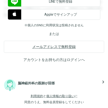
LINEで無料登録
できます。登録すると回答を閲覧することができます。登録
すると回答を閲覧することができます。登録すると回答を閲
Appleでサインアップ
覧することができます。
※個人のSNSに利用状況は投稿されません
または
メールアドレスで無料登録
アカウントをお持ちの方は
ログイン
へ
navigate_next
脳神経外科の医師が回答
利用規約
と
個人情報の取り扱い
に
同意のうえ、無料会員登録をしてください