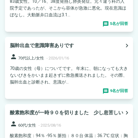
83歳女性。10／16、38度発熱し肺炎発症。元々違う科の入
院予定であったが、そこから容体が急激に悪化。現在意識ほ
ぼなし。大動脈弁口血流は3.1...
5名が回答
navigate_next
脳幹出血で意識障害ありです
person
70代以上/女性
-
2026/01/16
70歳の女性（母）についてです。 年末に、朝になっても大き
ないびきをかいまま起きずに救急搬送されました。 その際、
脳幹出血と診断され、意識が...
9名が回答
navigate_next
酸素飽和度が一時９０を切りました 少し息苦しい
person
60代/女性
-
2025/08/16
酸素飽和度：94％ -95％ 脈拍：８０台 体温：36.7℃ 症状：胸