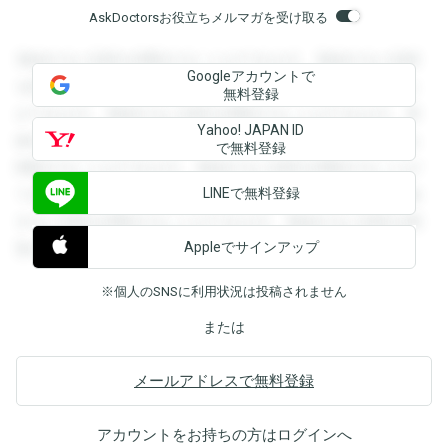
AskDoctorsお役立ちメルマガを受け取る
登録すると回答を閲覧することができます。登録すると回答
Googleアカウントで
を閲覧することができます。登録すると回答を閲覧すること
無料登録
ができます。登録すると回答を閲覧することができます。登
Yahoo! JAPAN ID
録すると回答を閲覧することができます。登録すると回答を
で無料登録
閲覧することができます。登録すると回答を閲覧することが
LINEで無料登録
できます。登録すると回答を閲覧することができます。登録
すると回答を閲覧することができます。登録すると回答を閲
Appleでサインアップ
覧することができます。
※個人のSNSに利用状況は投稿されません
または
メールアドレスで無料登録
アカウントをお持ちの方は
ログイン
へ