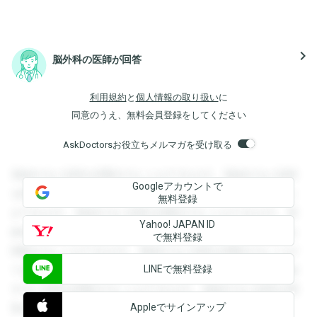
navigate_next
脳外科の医師が回答
利用規約
と
個人情報の取り扱い
に
同意のうえ、無料会員登録をしてください
AskDoctorsお役立ちメルマガを受け取る
登録すると回答を閲覧することができます。登録すると回答
Googleアカウントで
を閲覧することができます。登録すると回答を閲覧すること
無料登録
ができます。登録すると回答を閲覧することができます。登
Yahoo! JAPAN ID
録すると回答を閲覧することができます。登録すると回答を
で無料登録
閲覧することができます。登録すると回答を閲覧することが
LINEで無料登録
できます。登録すると回答を閲覧することができます。登録
すると回答を閲覧することができます。登録すると回答を閲
Appleでサインアップ
覧することができます。