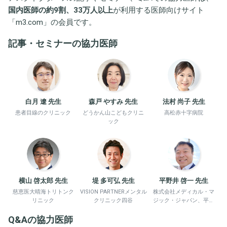
国内医師の約9割、33万人以上
が利用する医師向けサイト
「
m3.com
」の会員です。
記事・セミナーの協力医師
白月 遼 先生
森戸 やすみ 先生
法村 尚子 先生
患者目線のクリニック
どうかん山こどもクリニ
高松赤十字病院
ック
横山 啓太郎 先生
堤 多可弘 先生
平野井 啓一 先生
慈恵医大晴海トリトンク
VISION PARTNERメンタル
株式会社メディカル・マ
リニック
クリニック四谷
ジック・ジャパン、平野
井労働衛生コンサルタン
Q&Aの協力医師
ト事務所