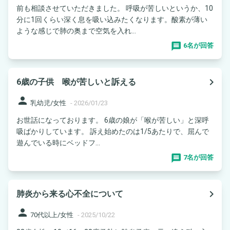
前も相談させていただきました。 呼吸が苦しいというか、10
分に1回くらい深く息を吸い込みたくなります。酸素が薄い
ような感じで肺の奥まで空気を入れ...
6名が回答
navigate_next
6歳の子供 喉が苦しいと訴える
person
乳幼児/女性
-
2026/01/23
お世話になっております。 6歳の娘が「喉が苦しい」と深呼
吸ばかりしています。 訴え始めたのは1/5あたりで、屈んで
遊んでいる時にベッドフ...
7名が回答
navigate_next
肺炎から来る心不全について
person
70代以上/女性
-
2025/10/22