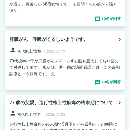
が浅く、息苦しい 68歳女性です。 １週間くらい前から咳と
痰が...
10名が回答
navigate_next
肝臓がん 呼吸がくるしいようです。
person
70代以上/女性
-
2026/03/19
70代後半の母が肝臓がんステージ4 心臓も肥大しており薬に
て対処してます。 現状は、週一回の訪問看護と月一回の緩和
診療という状況です。 先...
10名が回答
navigate_next
77 歳の父親、進行性核上性麻痺の終末期について
person
70代以上/男性
-
2026/06/05
進行性核上性麻痺の終末期で5月下旬から緩和ケアの病院に