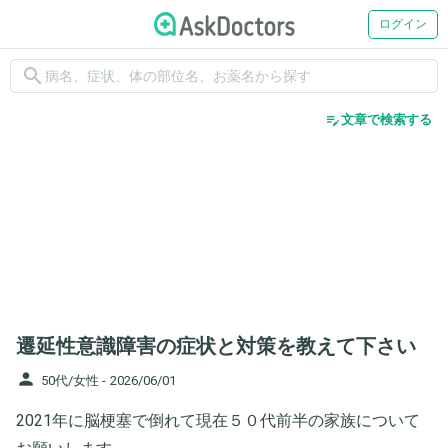
ログイン
search
edit_note
文章で検索する
遷延性意識障害の症状と対策を教えて下さい
person
50代/女性 -
2026/06/01
2021年に脳梗塞で倒れて現在５０代前半の家族について