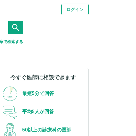
ログイン
search
章で検索する
今すぐ医師に相談できます
最短5分で回答
平均5人が回答
50以上の診療科の医師