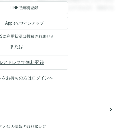
ることができます。登録すると回答を閲覧することができま
ます。登録すると回答を閲覧することができます。登録する
LINEで無料登録
Appleでサインアップ
NSに利用状況は投稿されません
または
ルアドレスで無料登録
トをお持ちの方は
ログイン
へ
navigate_next
約
と
個人情報の取り扱い
に