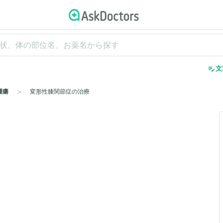
edit_note
文
腫瘍
変形性膝関節症の治療