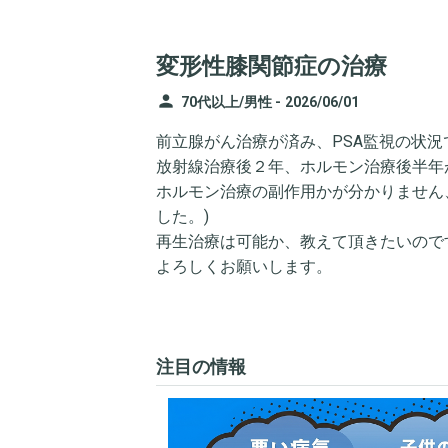
変形性膝関節症の治療
person
70代以上/男性 -
2026/06/01
前立腺がん治療が済み、PSA監視の状況
放射線治療後２年、ホルモン治療後半年が経
ホルモン治療の副作用かが分かりません、
した。)
再生治療は可能か、教えて頂きたいので
よろしくお願いします。
注目の情報