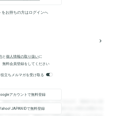
トをお持ちの方は
ログイン
へ
navigate_next
約
と
個人情報の取り扱い
に
、無料会員登録をしてください
orsお役立ちメルマガを受け取る
Googleアカウントで
無料登録
。登録すると回答を閲覧することができます。登録すると回
回答を閲覧することができます。登録すると回答を閲覧する
Yahoo! JAPAN ID
で無料登録
ることができます。登録すると回答を閲覧することができま