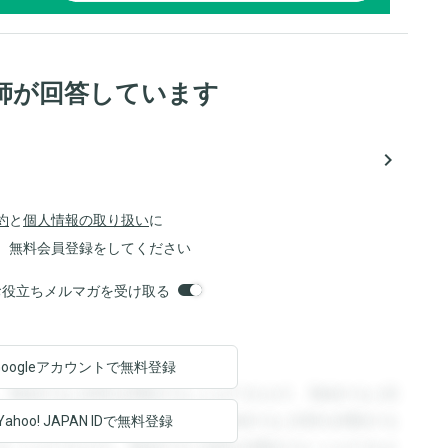
師が回答しています
navigate_next
約
と
個人情報の取り扱い
に
、無料会員登録をしてください
orsお役立ちメルマガを受け取る
Googleアカウントで
無料登録
。登録すると回答を閲覧することができます。登録すると回
回答を閲覧することができます。登録すると回答を閲覧する
Yahoo! JAPAN ID
で無料登録