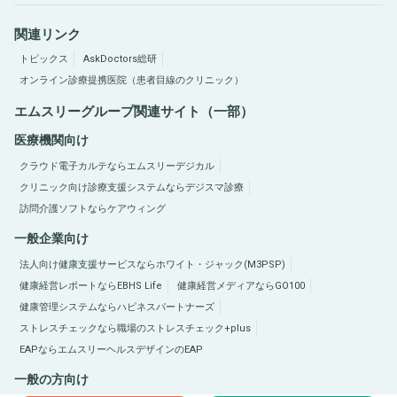
関連リンク
トピックス
AskDoctors総研
オンライン診療提携医院（患者目線のクリニック）
エムスリーグループ関連サイト（一部）
医療機関向け
クラウド電子カルテならエムスリーデジカル
クリニック向け診療支援システムならデジスマ診療
訪問介護ソフトならケアウィング
一般企業向け
法人向け健康支援サービスならホワイト・ジャック(M3PSP)
健康経営レポートならEBHS Life
健康経営メディアならGO100
健康管理システムならハピネスパートナーズ
ストレスチェックなら職場のストレスチェック+plus
EAPならエムスリーヘルスデザインのEAP
一般の方向け