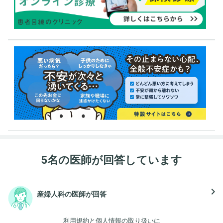
5名の医師が回答しています
navigate_next
産婦人科の医師が回答
利用規約
と
個人情報の取り扱い
に