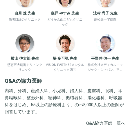
白月 遼 先生
森戸 やすみ 先生
法村 尚子 先生
患者目線のクリニック
どうかん山こどもクリニ
高松赤十字病院
ック
横山 啓太郎 先生
堤 多可弘 先生
平野井 啓一 先生
慈恵医大晴海トリトンク
VISION PARTNERメンタル
株式会社メディカル・マ
リニック
クリニック四谷
ジック・ジャパン、平野
井労働衛生コンサルタン
Q&Aの協力医師
ト事務所
内科、外科、産婦人科、小児科、婦人科、皮膚科、眼科、耳
鼻咽喉科、整形外科、精神科、循環器科、消化器科、呼吸器
科をはじめ、55以上の診療科より、のべ8,000人以上の医師が
回答しています。
Q&A協力医師一覧へ