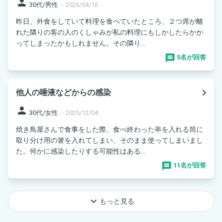
person
30代/男性
-
2026/04/16
昨日、外食をしていて料理を食べていたところ、２つ席が離
れた隣りの客の人のくしゃみが私の料理にもしかしたらかか
ってしまったかもしれません。その隣り...
5名が回答
navigate_next
他人の唾液などからの感染
person
30代/女性
-
2025/12/04
焼き鳥屋さんで食事をした際、食べ終わった串を入れる筒に
取り分け用の箸を入れてしまい、そのまま使ってしまいまし
た。何かに感染したりする可能性はある...
11名が回答
keyboard_arrow_down
もっと見る