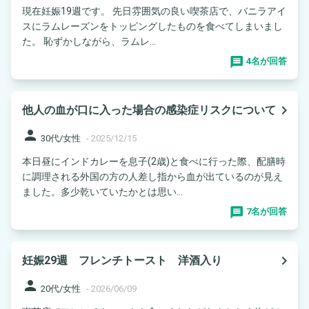
現在妊娠19週です。 先日雰囲気の良い喫茶店で、バニラアイ
スにラムレーズンをトッピングしたものを食べてしまいまし
た。 恥ずかしながら、ラムレ...
4名が回答
navigate_next
他人の血が口に入った場合の感染症リスクについて
person
30代/女性
-
2025/12/15
本日昼にインドカレーを息子(2歳)と食べに行った際、配膳時
に調理される外国の方の人差し指から血が出ているのが見え
ました。多少乾いていたかとは思い...
7名が回答
navigate_next
妊娠29週 フレンチトースト 洋酒入り
person
20代/女性
-
2026/06/09