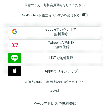
同意のうえ、無料会員登録をしてください
AskDoctorsお役立ちメルマガを受け取る
登録すると回答を閲覧することができます。登録すると回答
Googleアカウントで
を閲覧することができます。登録すると回答を閲覧すること
無料登録
ができます。登録すると回答を閲覧することができます。登
Yahoo! JAPAN ID
録すると回答を閲覧することができます。登録すると回答を
で無料登録
閲覧することができます。登録すると回答を閲覧することが
LINEで無料登録
できます。登録すると回答を閲覧することができます。登録
すると回答を閲覧することができます。登録すると回答を閲
Appleでサインアップ
覧することができます。
※個人のSNSに利用状況は投稿されません
または
メールアドレスで無料登録