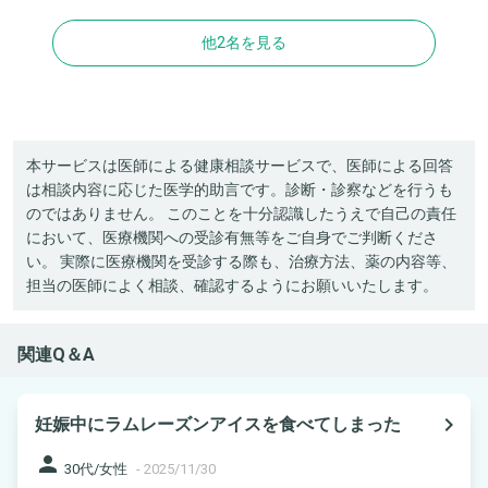
他2名を見る
本サービスは医師による健康相談サービスで、医師による回答
は相談内容に応じた医学的助言です。診断・診察などを行うも
のではありません。 このことを十分認識したうえで自己の責任
において、医療機関への受診有無等をご自身でご判断くださ
い。 実際に医療機関を受診する際も、治療方法、薬の内容等、
担当の医師によく相談、確認するようにお願いいたします。
関連Q＆A
navigate_next
妊娠中にラムレーズンアイスを食べてしまった
person
30代/女性
-
2025/11/30