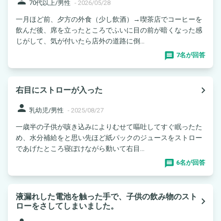
person
70代以上/男性
-
2026/05/28
一月ほど前、夕方の外食（少し飲酒）→喫茶店でコーヒーを
飲んだ後、席を立ったところでふいに目の前が暗くなった感
じがして、気が付いたら店外の道路に倒...
7名が回答
navigate_next
右目にストローが入った
person
乳幼児/男性
-
2025/08/27
一歳半の子供が咳き込みによりむせて嘔吐してすぐ眠ったた
め、水分補給をと思い先ほど紙パックのジュースをストロー
であげたところ寝ぼけながら動いて右目...
6名が回答
液漏れした電池を触った手で、子供の飲み物のスト
navigate_next
ローをさしてしまいました。