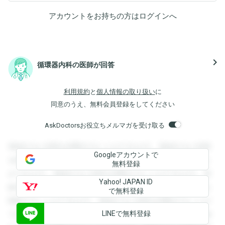
アカウントをお持ちの方は
ログイン
へ
navigate_next
循環器内科の医師が回答
利用規約
と
個人情報の取り扱い
に
同意のうえ、無料会員登録をしてください
AskDoctorsお役立ちメルマガを受け取る
登録すると回答を閲覧することができます。登録すると回答
Googleアカウントで
を閲覧することができます。登録すると回答を閲覧すること
無料登録
ができます。登録すると回答を閲覧することができます。登
Yahoo! JAPAN ID
録すると回答を閲覧することができます。登録すると回答を
で無料登録
閲覧することができます。登録すると回答を閲覧することが
LINEで無料登録
できます。登録すると回答を閲覧することができます。登録