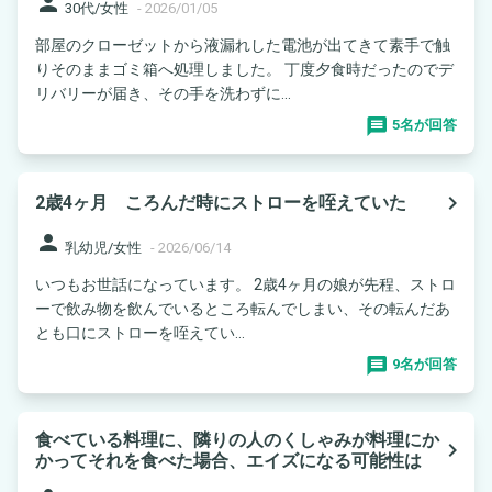
person
30代/女性
-
2026/01/05
部屋のクローゼットから液漏れした電池が出てきて素手で触
りそのままゴミ箱へ処理しました。 丁度夕食時だったのでデ
リバリーが届き、その手を洗わずに...
5名が回答
navigate_next
2歳4ヶ月 ころんだ時にストローを咥えていた
person
乳幼児/女性
-
2026/06/14
いつもお世話になっています。 2歳4ヶ月の娘が先程、ストロ
ーで飲み物を飲んでいるところ転んでしまい、その転んだあ
とも口にストローを咥えてい...
9名が回答
食べている料理に、隣りの人のくしゃみが料理にか
navigate_next
かってそれを食べた場合、エイズになる可能性は