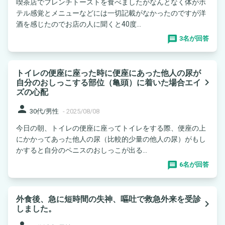
喫茶店でフレンチトーストを食べましたがなんとなく体がホ
テル感覚とメニューなどには一切記載がなかったのですが洋
酒を感じたのでお店の人に聞くと40度...
3名が回答
トイレの便座に座った時に便座にあった他人の尿が
navigate_next
自分のおしっこする部位（亀頭）に着いた場合エイ
ズの心配
person
30代/男性
-
2025/08/08
今日の朝、トイレの便座に座ってトイレをする際、便座の上
にかかってあった他人の尿（比較的少量の他人の尿）がもし
かすると自分のペニスのおしっこが出る...
6名が回答
外食後、急に短時間の失神、嘔吐で救急外来を受診
navigate_next
しました。