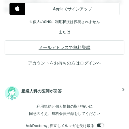
すると回答を閲覧することができます。登録すると回答を閲
Appleでサインアップ
覧することができます。
※個人のSNSに利用状況は投稿されません
または
メールアドレスで無料登録
アカウントをお持ちの方は
ログイン
へ
navigate_next
産婦人科の医師が回答
利用規約
と
個人情報の取り扱い
に
同意のうえ、無料会員登録をしてください
AskDoctorsお役立ちメルマガを受け取る