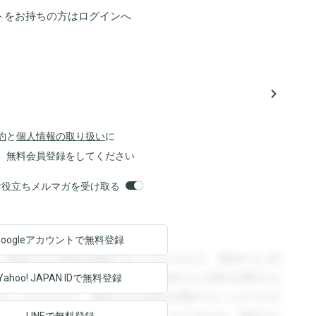
トをお持ちの方は
ログイン
へ
navigate_next
約
と
個人情報の取り扱い
に
、無料会員登録をしてください
orsお役立ちメルマガを受け取る
Googleアカウントで
無料登録
。登録すると回答を閲覧することができます。登録すると回
回答を閲覧することができます。登録すると回答を閲覧する
Yahoo! JAPAN ID
で無料登録
ることができます。登録すると回答を閲覧することができま