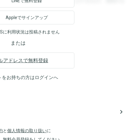
ます。登録すると回答を閲覧することができます。登録する
LINEで無料登録
Appleでサインアップ
NSに利用状況は投稿されません
または
ルアドレスで無料登録
トをお持ちの方は
ログイン
へ
navigate_next
約
と
個人情報の取り扱い
に
、無料会員登録をしてください