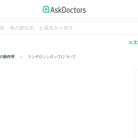
edit_note
文
の副作用
リンデロンシロップについて