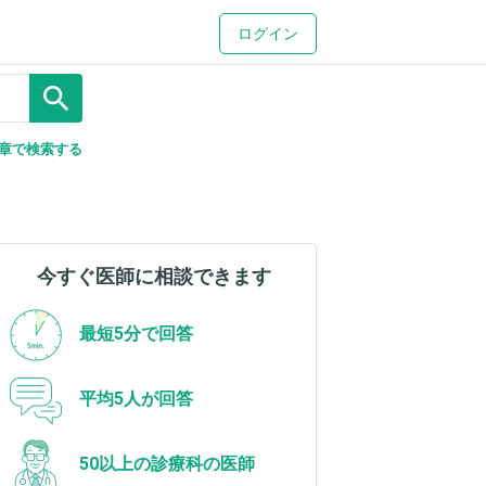
ログイン
search
章で検索する
今すぐ医師に相談できます
最短5分で回答
平均5人が回答
50以上の診療科の医師