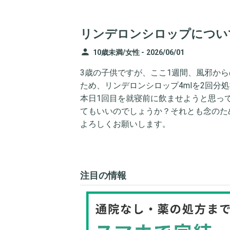
リンデロンシロップについ
person
10歳未満/女性 -
2026/06/01
3歳の子供ですが、ここ1週間、風邪か
ため、リンデロンシロップ4mlを2回分
本日1回目を就寝前に飲ませようと思っ
てもいいのでしょうか？それとも念のた
よろしくお願いします。
注目の情報