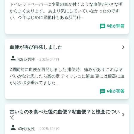
トイレットペーパーに少量の血が付くような血便が小さな頃
からよくあります。 あまり気にしていていなかったのです
が、今年はじめに胃腸科もある肛門科...
5名が回答
navigate_next
血便が再び再発しました
person
40代/男性
-
2026/04/11
2週間前に血便が再発しました 排便時、痛みがあり これはヤ
バいかなと思ったら案の定 ティッシュに鮮血 更には便器に血
がポタポタ垂れてました ...
6名が回答
古いものを食べた後の血便？粘血便？と検査につい
navigate_next
て
person
40代/女性
-
2025/12/19