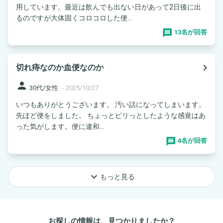
用しています。最近は飲んでも出ない日があって2日後に出
るのですが大体固くコロコロした便...
13名が回答
navigate_next
切れ痔なのか血便なのか
person
30代/女性
-
2025/10/27
いつもありがとうございます。 汚い話になってしまいます。
先ほど便をしました。 ちょっとピリっとしたような感覚はあ
った気がします。便に違和...
4名が回答
keyboard_arrow_down
もっと見る
お探しの情報は、見つかりましたか？