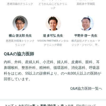
患者目線のクリニック
どうかん山こどもクリニ
高松赤十字病院
ック
横山 啓太郎 先生
堤 多可弘 先生
平野井 啓一 先生
慈恵医大晴海トリトンク
VISION PARTNERメンタル
株式会社メディカル・マ
リニック
クリニック四谷
ジック・ジャパン、平野
井労働衛生コンサルタン
Q&Aの協力医師
ト事務所
内科、外科、産婦人科、小児科、婦人科、皮膚科、眼科、耳
鼻咽喉科、整形外科、精神科、循環器科、消化器科、呼吸器
科をはじめ、55以上の診療科より、のべ8,000人以上の医師が
回答しています。
Q&A協力医師一覧へ
トップ
カテゴリ一覧
胃腸･消化器
痔
血便、切れ痔について