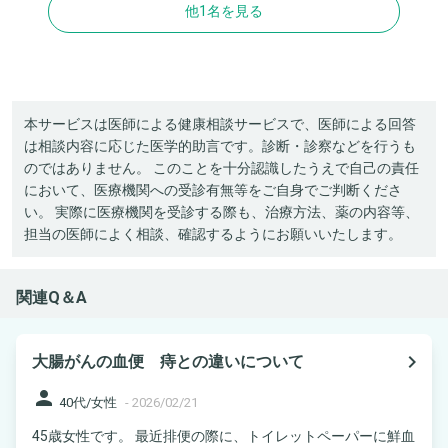
他1名を見る
本サービスは医師による健康相談サービスで、医師による回答
は相談内容に応じた医学的助言です。診断・診察などを行うも
のではありません。 このことを十分認識したうえで自己の責任
において、医療機関への受診有無等をご自身でご判断くださ
い。 実際に医療機関を受診する際も、治療方法、薬の内容等、
担当の医師によく相談、確認するようにお願いいたします。
関連Q＆A
navigate_next
大腸がんの血便 痔との違いについて
person
40代/女性
-
2026/02/21
45歳女性です。 最近排便の際に、トイレットペーパーに鮮血