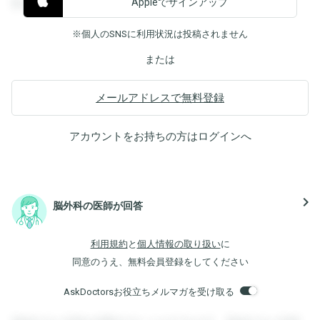
Appleでサインアップ
覧することができます。
※個人のSNSに利用状況は投稿されません
または
メールアドレスで無料登録
アカウントをお持ちの方は
ログイン
へ
navigate_next
脳外科の医師が回答
利用規約
と
個人情報の取り扱い
に
同意のうえ、無料会員登録をしてください
AskDoctorsお役立ちメルマガを受け取る