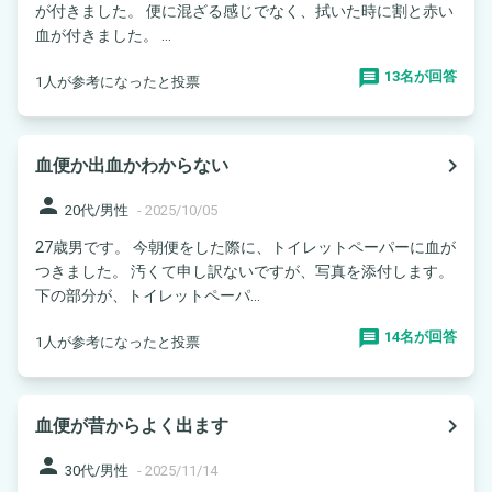
が付きました。 便に混ざる感じでなく、拭いた時に割と赤い
血が付きました。 ...
13名が回答
1人が参考になったと投票
navigate_next
血便か出血かわからない
person
20代/男性
-
2025/10/05
27歳男です。 今朝便をした際に、トイレットペーパーに血が
つきました。 汚くて申し訳ないですが、写真を添付します。
下の部分が、トイレットペーパ...
14名が回答
1人が参考になったと投票
navigate_next
血便が昔からよく出ます
person
30代/男性
-
2025/11/14