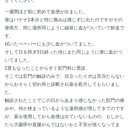
せてください。
一週間ほど前に初めて血便が出ました。
便はバナナ2本分と特に痛みは感じずに出たのですがその
便両方、同じ場所同じように線状に血がついていて鮮血で
す。
拭いたペーパーにも少し血がついてました。
そして日を跨ぎ3日経った頃にまた同じように便に血がつ
いてました。
2度もなったことからすぐ肛門科に受診。
そこでは肛門の触診のみで、目立ったイボは見当たらない
からおそらく切れ痔と診断され薬を処方してもらいまし
た。
触診されたことでこの日からあまり感じなかった肛門の痛
みや、何か挟まっているような違和感が増してきてのです
が、薬を使用してから血便は出ていないものの、もしかし
たら大腸癌や直腸がんではないかと不安が強くなってま