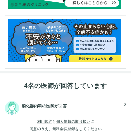
4名の医師が回答しています
navigate_next
消化器内科の医師が回答
利用規約
と
個人情報の取り扱い
に
同意のうえ、無料会員登録をしてください