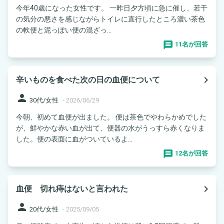
今年40歳になった女性です。 一昨日夕方頃に急に催し、若干
の気分の悪さを感じながらトイレに直行したところ濃い茶色
の軟便と泥っぽい便の混ざっ...
11名が回答
navigate_next
辛いものを食べた次の日の血便について
person
30代/女性
-
2026/06/29
今朝、初めて血便が出ました。 便は茶色でやわらかめでした
が、鮮やかな赤い血が出て、便器の水がうっすら赤くなりま
した。便の表面に血がついているよ...
12名が回答
navigate_next
血便 切れ痔はないと言われた
person
20代/女性
-
2025/09/05