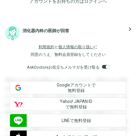
アカウントをお持ちの方は
ログイン
へ
navigate_next
消化器内科の医師が回答
利用規約
と
個人情報の取り扱い
に
同意のうえ、無料会員登録をしてください
AskDoctorsお役立ちメルマガを受け取る
登録すると回答を閲覧することができます。登録すると回答
Googleアカウントで
を閲覧することができます。登録すると回答を閲覧すること
無料登録
ができます。登録すると回答を閲覧することができます。登
Yahoo! JAPAN ID
録すると回答を閲覧することができます。登録すると回答を
で無料登録
閲覧することができます。登録すると回答を閲覧することが
LINEで無料登録
できます。登録すると回答を閲覧することができます。登録
すると回答を閲覧することができます。登録すると回答を閲