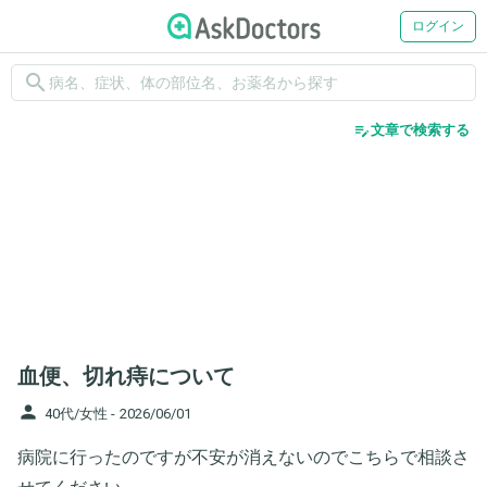
ログイン
search
edit_note
文章で検索する
血便、切れ痔について
person
40代/女性 -
2026/06/01
病院に行ったのですが不安が消えないのでこちらで相談さ