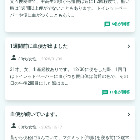
元々便秘症で、中高生の頃から排便は週に1.2回程度で、酷い
時は1週間以上便がでないこともあります。 トイレットペー
パーや便に血がつくこともあり...
6名が回答
navigate_next
1週間前に血便が出ました
person
30代/女性
-
2026/01/06
31才、女、出産経験ありです。 12/30に便をした際、1回目
はトイレットペーパーに血がつき便自体は普通の色で、その
日の午後2回目にした際はま...
11名が回答
navigate_next
血便が続いています。
person
30代/女性
-
2025/10/17
昔から便秘に悩んでいて、マグミット(市販)を寝る前に2錠常