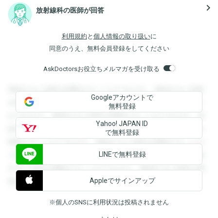
navigate_next
放射線科の医師が回答
利用規約
と
個人情報の取り扱い
に
同意のうえ、無料会員登録をしてください
AskDoctorsお役立ちメルマガを受け取る
登録すると回答を閲覧することができます。登録すると回答
Googleアカウントで
を閲覧することができます。登録すると回答を閲覧すること
無料登録
ができます。登録すると回答を閲覧することができます。登
Yahoo! JAPAN ID
録すると回答を閲覧することができます。登録すると回答を
で無料登録
閲覧することができます。登録すると回答を閲覧することが
LINEで無料登録
できます。登録すると回答を閲覧することができます。登録
すると回答を閲覧することができます。登録すると回答を閲
Appleでサインアップ
覧することができます。
※個人のSNSに利用状況は投稿されません