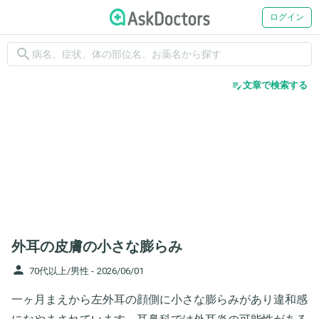
ログイン
search
edit_note
文章で検索する
外耳の皮膚の小さな膨らみ
person
70代以上/男性 -
2026/06/01
一ヶ月まえから左外耳の顔側に小さな膨らみがあり違和感