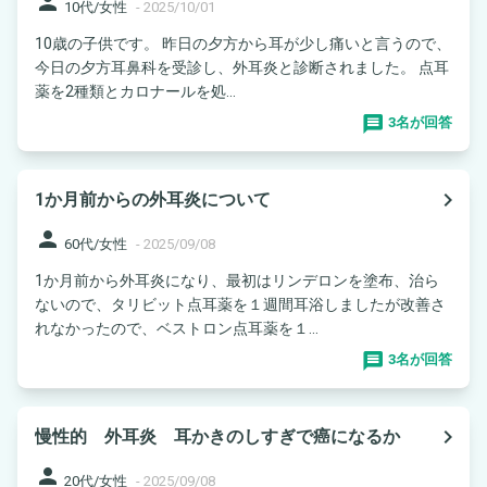
person
10代/女性
-
2025/10/01
10歳の子供です。 昨日の夕方から耳が少し痛いと言うので、
今日の夕方耳鼻科を受診し、外耳炎と診断されました。 点耳
薬を2種類とカロナールを処...
3名が回答
navigate_next
1か月前からの外耳炎について
person
60代/女性
-
2025/09/08
1か月前から外耳炎になり、最初はリンデロンを塗布、治ら
ないので、タリビット点耳薬を１週間耳浴しましたが改善さ
れなかったので、ベストロン点耳薬を１...
3名が回答
navigate_next
慢性的 外耳炎 耳かきのしすぎで癌になるか
person
20代/女性
-
2025/09/08