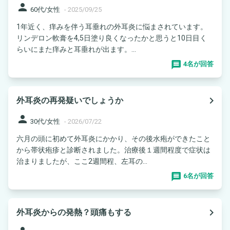
person
60代/女性
-
2025/09/25
1年近く、痒みを伴う耳垂れの外耳炎に悩まされています。
リンデロン軟膏を4,5日塗り良くなったかと思うと10日目く
らいにまた痒みと耳垂れが出ます。...
4名が回答
navigate_next
外耳炎の再発疑いでしょうか
person
30代/女性
-
2026/07/22
六月の頭に初めて外耳炎にかかり、その後水疱ができたこと
から帯状疱疹と診断されました。治療後１週間程度で症状は
治まりましたが、ここ2週間程、左耳の...
6名が回答
navigate_next
外耳炎からの発熱？頭痛もする