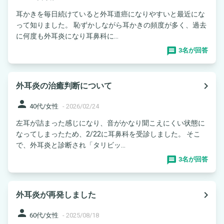
耳かきを毎日続けていると外耳道癌になりやすいと最近にな
って知りました。 恥ずかしながら耳かきの頻度が多く、過去
に何度も外耳炎になり耳鼻科に...
3名が回答
navigate_next
外耳炎の治癒判断について
person
40代/女性
-
2026/02/24
左耳が詰まった感じになり、音がかなり聞こえにくい状態に
なってしまったため、2/22に耳鼻科を受診しました。 そこ
で、外耳炎と診断され「タリビッ...
3名が回答
navigate_next
外耳炎が再発しました
person
60代/女性
-
2025/08/18