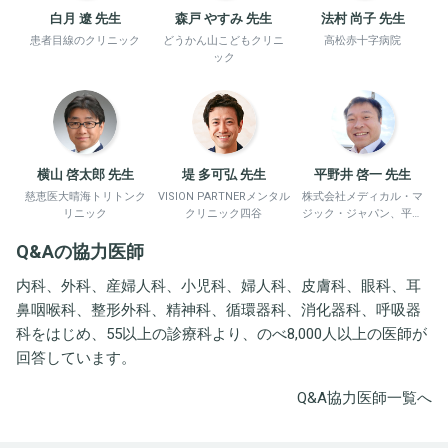
白月 遼 先生
森戸 やすみ 先生
法村 尚子 先生
患者目線のクリニック
どうかん山こどもクリニ
高松赤十字病院
ック
横山 啓太郎 先生
堤 多可弘 先生
平野井 啓一 先生
慈恵医大晴海トリトンク
VISION PARTNERメンタル
株式会社メディカル・マ
リニック
クリニック四谷
ジック・ジャパン、平野
井労働衛生コンサルタン
Q&Aの協力医師
ト事務所
内科、外科、産婦人科、小児科、婦人科、皮膚科、眼科、耳
鼻咽喉科、整形外科、精神科、循環器科、消化器科、呼吸器
科をはじめ、55以上の診療科より、のべ8,000人以上の医師が
回答しています。
Q&A協力医師一覧へ