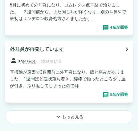
5月に初めて外耳炎になり、コムレクス点耳薬で治りまし
た。 ２週間前から、また同じ耳が痒くなり、別の耳鼻科で
最初はリンデロン軟膏処方されましたが、...
4名が回答
navigate_next
外耳炎が再発しています
person
50代/男性
-
2026/01/10
耳掃除が原因で3週間前に外耳炎になり、膿と痛みがありま
した。 1週間ほど症状落ち着き、綿棒で触ったところ少し血
が付き、ぶり返してしまったので耳...
5名が回答
keyboard_arrow_down
もっと見る