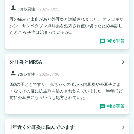
person
10代/男性
-
2025/08/25
耳の痛みと出血があり外耳炎と診断されました。 オフロキサ
シン、サンベタゾン点耳薬を処方され使い切ったため再診し
たところ 炎症は治まっているが...
3名が回答
navigate_next
外耳炎とMRSA
person
30代/女性
-
2026/07/30
3歳の子どもですが、赤ちゃんの頃から内耳炎や外耳炎によ
くなりその度に抗生剤を処方され飲んでいました。半年ほど
前に外耳炎になりいつも処方されていた...
4名が回答
navigate_next
1年近く外耳炎に悩んでいます