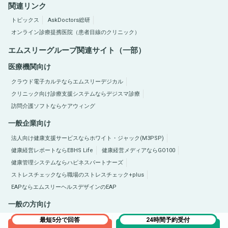
関連リンク
トピックス
AskDoctors総研
オンライン診療提携医院（患者目線のクリニック）
エムスリーグループ関連サイト（一部）
医療機関向け
クラウド電子カルテならエムスリーデジカル
クリニック向け診療支援システムならデジスマ診療
訪問介護ソフトならケアウィング
一般企業向け
法人向け健康支援サービスならホワイト・ジャック(M3PSP)
健康経営レポートならEBHS Life
健康経営メディアならGO100
健康管理システムならハピネスパートナーズ
ストレスチェックなら職場のストレスチェック+plus
EAPならエムスリーヘルスデザインのEAP
一般の方向け
医療総合サイトQLife（キューライフ）
肥満症総合サイトならひまんラボ
最短5分で回答
24時間予約受付