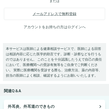
または
メールアドレスで無料登録
アカウントをお持ちの方は
ログイン
へ
本サービスは医師による健康相談サービスで、医師による回答
は相談内容に応じた医学的助言です。診断・診察などを行うも
のではありません。 このことを十分認識したうえで自己の責任
において、医療機関への受診有無等をご自身でご判断くださ
い。 実際に医療機関を受診する際も、治療方法、薬の内容等、
担当の医師によく相談、確認するようにお願いいたします。
関連Q＆A
navigate_next
外耳炎、外耳道のできもの