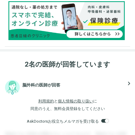
2名の医師が回答しています
navigate_next
脳外科の医師が回答
利用規約
と
個人情報の取り扱い
に
同意のうえ、無料会員登録をしてください
AskDoctorsお役立ちメルマガを受け取る
登録すると回答を閲覧することができます。登録すると回答