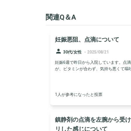
関連Q＆A
妊娠悪阻、点滴について
person
-
30代/女性
2025/08/21
妊娠6週で昨日から入院しています。点
が、ビタミンが合わず、気持ち悪くて嘔吐が
1人が参考になったと投票
鎮静剤の点滴を左腕から受け
リした感じについて