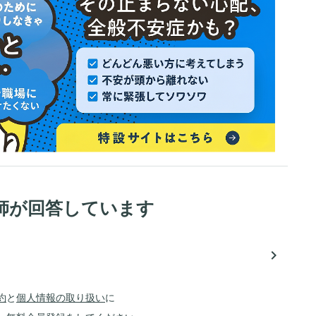
師が回答しています
navigate_next
約
と
個人情報の取り扱い
に