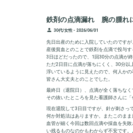
鉄剤の点滴漏れ 腕の腫れ
person
30代/女性 -
2026/06/01
先日出産のために入院していたのですが
産後貧血とのことで鉄剤を点滴で投与す
3日ほどだったので、1回30分の点滴が
ただ2日目に点滴が落ちにくく、30分
浮いているように見えたので、何人かの
皆さん大丈夫とのことでした。
最終日（退院日）、点滴が全く落ちなく
その抜いたところを見た看護師さんに「
現在退院して3日目ですが、針が刺さっ
何か対処法はありますか。またこのまま
血管が細く今回は数回点滴や採血を失敗
い残るものなのかもわからず不安です。