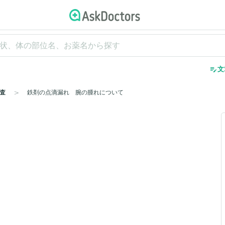
edit_note
文
査
鉄剤の点滴漏れ 腕の腫れについて