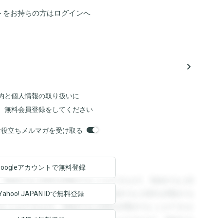
トをお持ちの方は
ログイン
へ
navigate_next
約
と
個人情報の取り扱い
に
、無料会員登録をしてください
orsお役立ちメルマガを受け取る
Googleアカウントで
無料登録
。登録すると回答を閲覧することができます。登録すると回
回答を閲覧することができます。登録すると回答を閲覧する
Yahoo! JAPAN ID
で無料登録
ることができます。登録すると回答を閲覧することができま