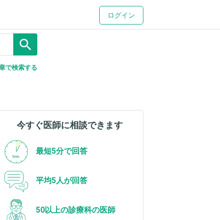
ログイン
search
章で検索する
今すぐ医師に相談できます
最短5分で回答
平均5人が回答
50以上の診療科の医師