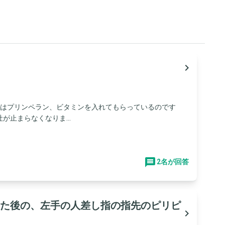
navigate_next
滴はプリンペラン、ビタミンを入れてもらっているのです
止まらなくなりま...
2名が回答
た後の、左手の人差し指の指先のピリピ
navigate_next