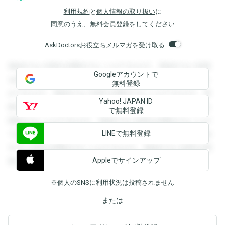
利用規約
と
個人情報の取り扱い
に
同意のうえ、無料会員登録をしてください
AskDoctorsお役立ちメルマガを受け取る
登録すると回答を閲覧することができます。登録すると回答
Googleアカウントで
を閲覧することができます。登録すると回答を閲覧すること
無料登録
ができます。登録すると回答を閲覧することができます。登
Yahoo! JAPAN ID
録すると回答を閲覧することができます。登録すると回答を
で無料登録
閲覧することができます。登録すると回答を閲覧することが
LINEで無料登録
できます。登録すると回答を閲覧することができます。登録
すると回答を閲覧することができます。登録すると回答を閲
Appleでサインアップ
覧することができます。
※個人のSNSに利用状況は投稿されません
または