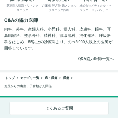
慈恵医大晴海トリトンク
VISION PARTNERメンタル
株式会社メディカル・マ
リニック
クリニック四谷
ジック・ジャパン、平野
井労働衛生コンサルタン
Q&Aの協力医師
ト事務所
内科、外科、産婦人科、小児科、婦人科、皮膚科、眼科、耳
鼻咽喉科、整形外科、精神科、循環器科、消化器科、呼吸器
科をはじめ、55以上の診療科より、のべ8,000人以上の医師が
回答しています。
Q&A協力医師一覧へ
トップ
カテゴリ一覧
癌・腫瘍
腫瘍
お尻からの出血、子宮頚がん関係
よくあるご質問