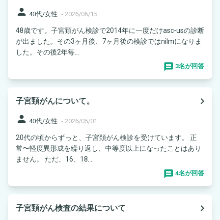
person
40代/女性
-
2026/06/15
48歳です。子宮頚がん検診で2014年に一度だけasc-usの診断
が出ました。その3ヶ月後、7ヶ月後の検診ではnilmになりま
した。その後2年毎...
3名が回答
navigate_next
子宮頚がんについて。
person
40代/女性
-
2026/05/01
20代の頃からずっと、子宮頚がん検診を受けています。 正
常〜軽度異形成を繰り返し、中等度以上になったことはあり
ません。 ただ、16、18...
4名が回答
navigate_next
子宮頚がん検査の結果について