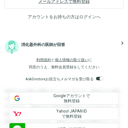
メールアドレスで無料登録
アカウントをお持ちの方は
ログイン
へ
navigate_next
消化器外科の医師が回答
利用規約
と
個人情報の取り扱い
に
同意のうえ、無料会員登録をしてください
AskDoctorsお役立ちメルマガを受け取る
登録すると回答を閲覧することができます。登録すると回答
Googleアカウントで
を閲覧することができます。登録すると回答を閲覧すること
無料登録
ができます。登録すると回答を閲覧することができます。登
Yahoo! JAPAN ID
録すると回答を閲覧することができます。登録すると回答を
で無料登録
閲覧することができます。登録すると回答を閲覧することが