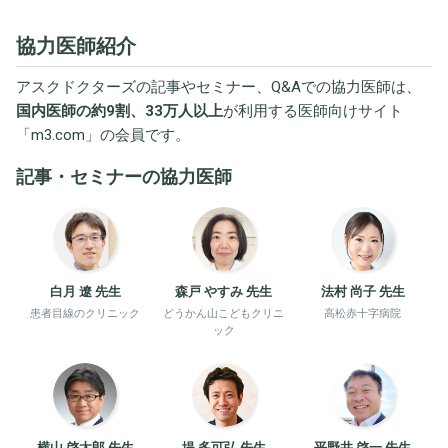
協力医師紹介
アスクドクターズの記事やセミナー、Q&Aでの協力医師は、
国内医師の約9割、33万人以上
が利用する医師向けサイト
「
m3.com
」の会員です。
記事・セミナーの協力医師
白月 遼 先生
森戸 やすみ 先生
法村 尚子 先生
患者目線のクリニック
どうかん山こどもクリニ
高松赤十字病院
ック
横山 啓太郎 先生
堤 多可弘 先生
平野井 啓一 先生