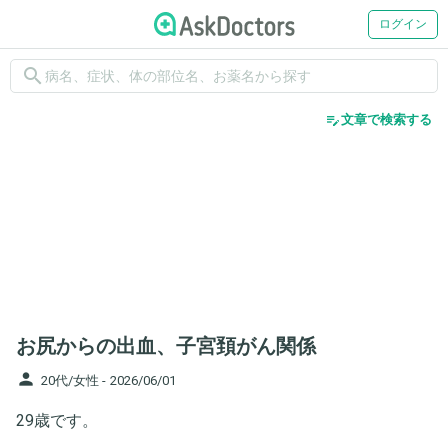
ログイン
search
edit_note
文章で検索する
お尻からの出血、子宮頚がん関係
person
20代/女性 -
2026/06/01
29歳です。