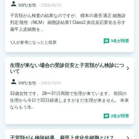
person
30代/女性
-
2026/05/12
子宮頚がん検査の結果なのですが、 標本の適否:適正 細胞診
判定:陰性（NILM） 細胞診結果1:Class2 炎症反応変化を示す
扁平上皮細胞を...
3名が回答
1人が参考になったと投票
生理が来ない場合の受診目安と子宮頚がん検診につ
navigate_next
いて
person
30代/女性
-
2025/10/01
32歳女性です。 28〜31日周期で生理が来ています。 前回の
生理から今日で32日経過しますがまだ生理が来ません。 本来
ならもう生...
2名が回答
navigate_next
子宮頚がん検診結果、扁平上皮化生細胞とは？