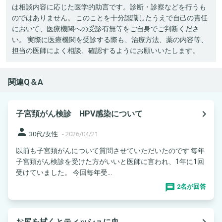
は相談内容に応じた医学的助言です。診断・診察などを行うも
のではありません。 このことを十分認識したうえで自己の責任
において、医療機関への受診有無等をご自身でご判断くださ
い。 実際に医療機関を受診する際も、治療方法、薬の内容等、
担当の医師によく相談、確認するようにお願いいたします。
関連Q＆A
navigate_next
子宮頚がん検診 HPV感染について
person
30代/女性
-
2026/04/21
以前も子宮頚がんについて質問させていただいたのです 毎年
子宮頚がん検診を受けた方がいいと医師に言われ、1年に1回
受けていました。 今回毎年受...
2名が回答
navigate_next
お尻を拭くとティッシュに血