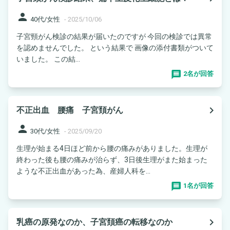
person
40代/女性
-
2025/10/06
子宮頸がん検診の結果が届いたのですが 今回の検診では異常
を認めませんでした。 という結果で 画像の添付書類がついて
いました。 この結...
2名が回答
navigate_next
不正出血 腰痛 子宮頚がん
person
30代/女性
-
2025/09/20
生理が始まる4日ほど前から腰の痛みがありました。生理が
終わった後も腰の痛みが治らず、3日後生理がまた始まった
ような不正出血があった為、産婦人科を...
1名が回答
navigate_next
乳癌の原発なのか、子宮頚癌の転移なのか