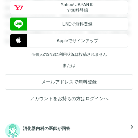
Yahoo! JAPAN ID
録すると回答を閲覧することができます。登録すると回答を
で無料登録
閲覧することができます。登録すると回答を閲覧することが
LINEで無料登録
できます。登録すると回答を閲覧することができます。登録
すると回答を閲覧することができます。登録すると回答を閲
Appleでサインアップ
覧することができます。
※個人のSNSに利用状況は投稿されません
または
メールアドレスで無料登録
アカウントをお持ちの方は
ログイン
へ
navigate_next
消化器内科の医師が回答