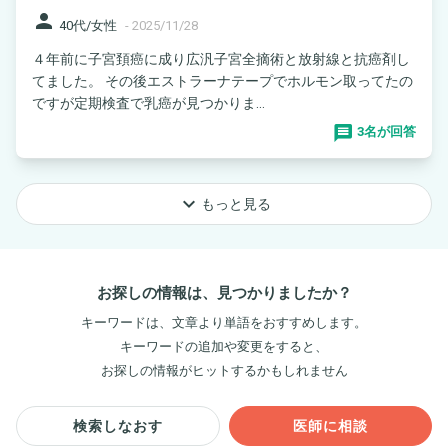
person
40代/女性
-
2025/11/28
４年前に子宮頚癌に成り広汎子宮全摘術と放射線と抗癌剤し
てました。 その後エストラーナテープでホルモン取ってたの
ですが定期検査で乳癌が見つかりま...
3名が回答
keyboard_arrow_down
もっと見る
お探しの情報は、見つかりましたか？
キーワードは、文章より単語をおすすめします。
キーワードの追加や変更をすると、
お探しの情報がヒットするかもしれません
検索しなおす
医師に相談