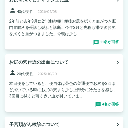
person
40代/男性
-
2026/04/08
2年前と去年9月に2年連続朝排便後お尻を拭くと血がつき肛
門胃腸科を受診し裂肛と診断。今年2月と先程も排便後お尻
を拭くと血がつきました。今朝は少し...
11名が回答
navigate_next
お尻の穴付近の出血について
person
20代/男性
-
2025/10/20
本日便をしていると、便自体は茶色の普通便でお尻を2回ほ
ど拭いている時にお尻の穴より少し上部分に冷たさを感じ、
3回目に拭くと薄く赤い血が付いていま...
4名が回答
navigate_next
子宮頚がん検診について