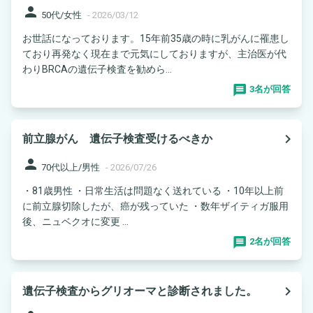
person
50代/女性
-
2026/03/12
お世話になっております。15年前35歳の時に乳がんに罹患し
ており再発なく現在まで元気にしておりますが、主治医が代
わりBRCAの遺伝子検査を勧めら...
3名が回答
navigate_next
前立腺がん 遺伝子検査受けるべきか
person
70代以上/男性
-
2026/07/26
・81歳男性 ・日常生活は問題なく送れている ・10年以上前
に前立腺切除したが、癌が残っていた ・数年ザイティガ服用
後、ニュベクオに変更 ...
2名が回答
navigate_next
遺伝子検査からグリオーマと診断されました。