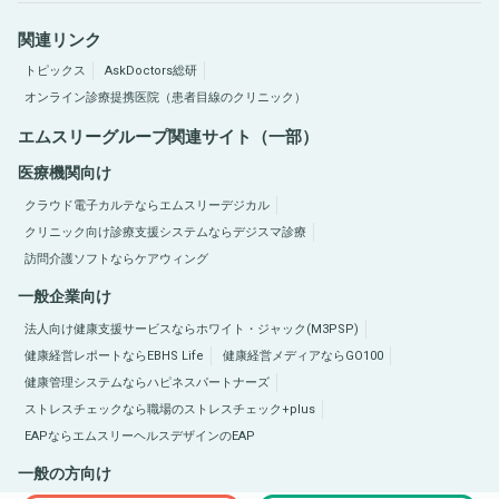
関連リンク
トピックス
AskDoctors総研
オンライン診療提携医院（患者目線のクリニック）
エムスリーグループ関連サイト（一部）
医療機関向け
クラウド電子カルテならエムスリーデジカル
クリニック向け診療支援システムならデジスマ診療
訪問介護ソフトならケアウィング
一般企業向け
法人向け健康支援サービスならホワイト・ジャック(M3PSP)
健康経営レポートならEBHS Life
健康経営メディアならGO100
健康管理システムならハピネスパートナーズ
ストレスチェックなら職場のストレスチェック+plus
EAPならエムスリーヘルスデザインのEAP
一般の方向け