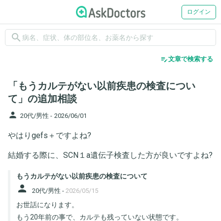
ログイン
search
edit_note
文章で検索する
「もうカルテがない以前疾患の検査につい
て」の追加相談
person
20代/男性 -
2026/06/01
やはりgefs＋ですよね?
結婚する際に、SCN１a遺伝子検査した方が良いですよね?
もうカルテがない以前疾患の検査について
person
20代/男性 -
2026/05/15
お世話になります。
もう20年前の事で、カルテも残っていない状態です。