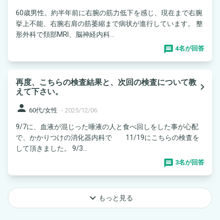
60歳男性。約半年前に右腕の筋力低下を感じ、現在まで右腕
挙上不能、右腕右肩の筋萎縮まで病状が進行しています。 整
形外科で頚部MRI、脳神経内科...
4名が回答
再度、こちらの検査結果と、次回の検査について教
navigate_next
えて下さい。
person
60代/女性
-
2025/12/06
9/7に、血液が混じった唾液の人と食べ回しをした事が心配
で、かかりつけの消化器内科で 11/19にこちらの検査を
して頂きました。 9/3...
3名が回答
keyboard_arrow_down
もっと見る