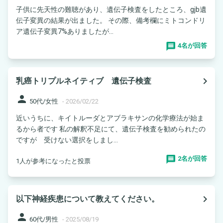
子供に先天性の難聴があり、遺伝子検査をしたところ、gjb遺
伝子変異の結果が出ました。 その際、備考欄にミトコンドリ
ア遺伝子変異7%ありましたが...
4名が回答
navigate_next
乳癌トリプルネイティブ 遺伝子検査
person
50代/女性
-
2026/02/22
近いうちに、キイトルーダとアブラキサンの化学療法が始ま
るから者です 私の解釈不足にて、遺伝子検査を勧められたの
ですが 受けない選択をしまし...
2名が回答
1人が参考になったと投票
navigate_next
以下神経疾患について教えてください。
person
60代/男性
-
2025/08/19