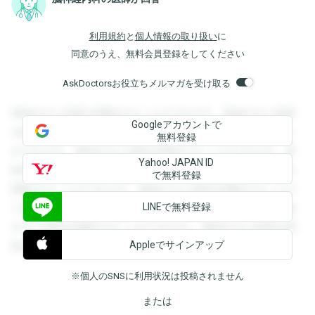
利用規約
と
個人情報の取り扱い
に
同意のうえ、無料会員登録をしてください
AskDoctorsお役立ちメルマガを受け取る
登録すると回答を閲覧することができます。登録すると回答
Googleアカウントで
を閲覧することができます。登録すると回答を閲覧すること
無料登録
ができます。登録すると回答を閲覧することができます。登
Yahoo! JAPAN ID
録すると回答を閲覧することができます。登録すると回答を
で無料登録
閲覧することができます。登録すると回答を閲覧することが
LINEで無料登録
できます。登録すると回答を閲覧することができます。登録
すると回答を閲覧することができます。登録すると回答を閲
Appleでサインアップ
覧することができます。
※個人のSNSに利用状況は投稿されません
または