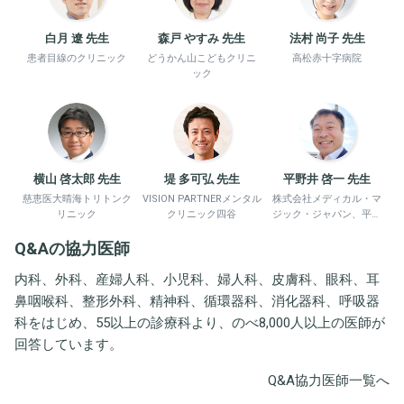
白月 遼 先生
森戸 やすみ 先生
法村 尚子 先生
患者目線のクリニック
どうかん山こどもクリニ
高松赤十字病院
ック
横山 啓太郎 先生
堤 多可弘 先生
平野井 啓一 先生
慈恵医大晴海トリトンク
VISION PARTNERメンタル
株式会社メディカル・マ
リニック
クリニック四谷
ジック・ジャパン、平野
井労働衛生コンサルタン
Q&Aの協力医師
ト事務所
内科、外科、産婦人科、小児科、婦人科、皮膚科、眼科、耳
鼻咽喉科、整形外科、精神科、循環器科、消化器科、呼吸器
科をはじめ、55以上の診療科より、のべ8,000人以上の医師が
回答しています。
Q&A協力医師一覧へ