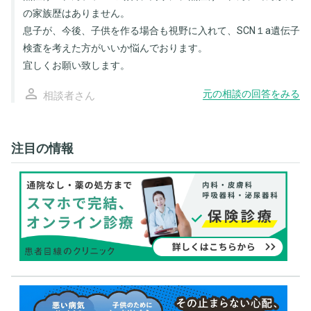
の家族歴はありません。
息子が、今後、子供を作る場合も視野に入れて、SCN１a遺伝子
検査を考えた方がいいか悩んでおります。
宜しくお願い致します。
person_outline
元の相談の回答をみる
相談者さん
注目の情報