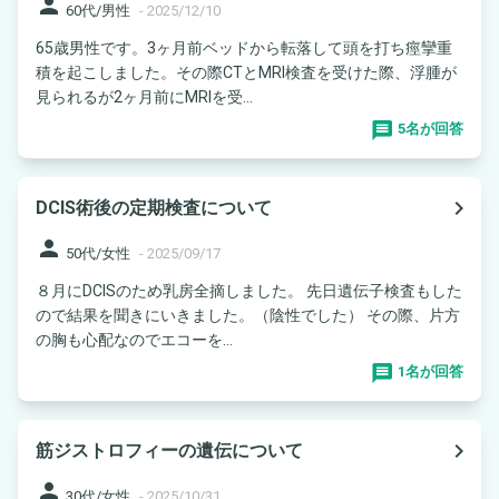
person
60代/男性
-
2025/12/10
65歳男性です。3ヶ月前ベッドから転落して頭を打ち痙攣重
積を起こしました。その際CTとMRI検査を受けた際、浮腫が
見られるが2ヶ月前にMRIを受...
5名が回答
navigate_next
DCIS術後の定期検査について
person
50代/女性
-
2025/09/17
８月にDCISのため乳房全摘しました。 先日遺伝子検査もした
ので結果を聞きにいきました。（陰性でした） その際、片方
の胸も心配なのでエコーを...
1名が回答
navigate_next
筋ジストロフィーの遺伝について
person
30代/女性
-
2025/10/31