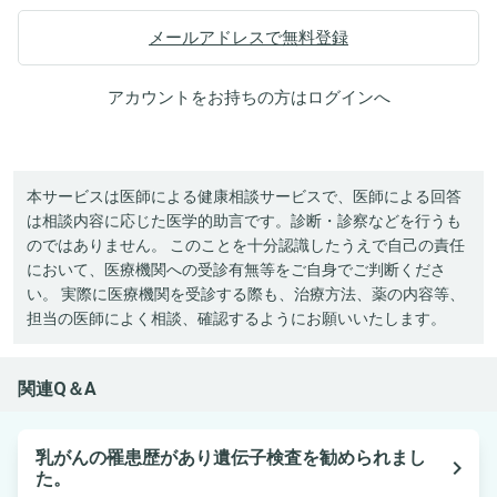
メールアドレスで無料登録
アカウントをお持ちの方は
ログイン
へ
本サービスは医師による健康相談サービスで、医師による回答
は相談内容に応じた医学的助言です。診断・診察などを行うも
のではありません。 このことを十分認識したうえで自己の責任
において、医療機関への受診有無等をご自身でご判断くださ
い。 実際に医療機関を受診する際も、治療方法、薬の内容等、
担当の医師によく相談、確認するようにお願いいたします。
関連Q＆A
乳がんの罹患歴があり遺伝子検査を勧められまし
navigate_next
た。