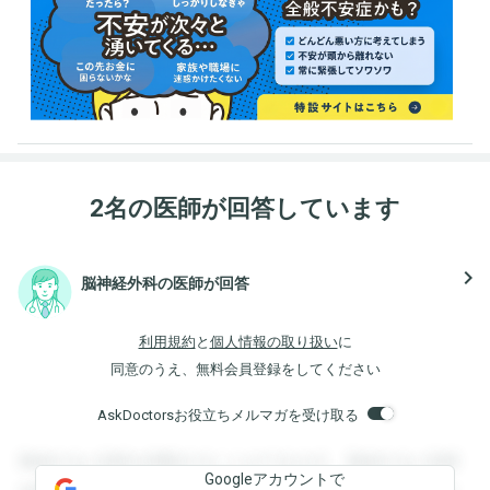
2名の医師が回答しています
navigate_next
脳神経外科の医師が回答
利用規約
と
個人情報の取り扱い
に
同意のうえ、無料会員登録をしてください
AskDoctorsお役立ちメルマガを受け取る
登録すると回答を閲覧することができます。登録すると回答
Googleアカウントで