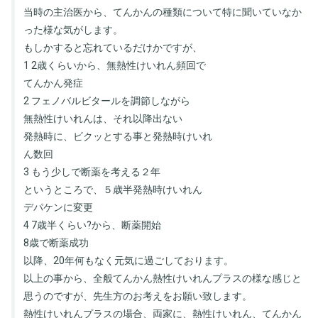
当時の主治医から、てんかんの種類について特に聞いていなか
った様な気がします。
もしかすると忘れているだけかですが、
1 2歳くらいから、無熱性けいれん頻回で
てんかん発症
2 フェノバルビタールを調節しながら
無熱性けいれんは、それ以降出ない
発熱時に、ビクッとする事と発熱時けいれ
ん数回
3 もう少しで断薬を考える２年
というところで、５歳半発熱時けいれん
デパケンに変更
4 7歳半くらい?から、断薬開始
8歳で断薬成功
以降、20年何もなく元気に過ごしております。
以上の事から、全般てんかん熱性けいれんプラスの様な感じと
思うのですが、先生方のお考えをお願い致します。
熱性けいれんプラスの場合、両家に、熱性けいれん、てんかん