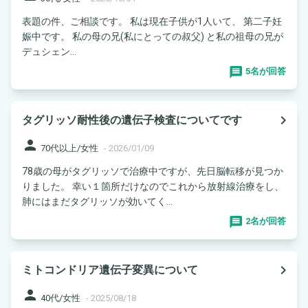
表題の件、ご相談です。 私は現在子供が1人いて、 第二子妊
娠中です。 私の母の兄(私にとっての叔父) と私の祖母の兄が
デュシェン...
5名が回答
navigate_next
タグリッソ耐性後の遺伝子検査についてです
person
70代以上/女性
-
2026/01/09
78歳の母がタグリッソで治療中ですが、先日脳転移が見つか
りました。 幸い１箇所だけなのでこれから放射線治療をし、
肺にはまだタグリッソが効いてく...
2名が回答
navigate_next
ミトコンドリア遺伝子変異について
person
40代/女性
-
2025/08/18