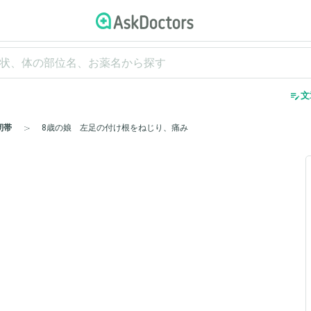
edit_note
文
靭帯
8歳の娘 左足の付け根をねじり、痛み