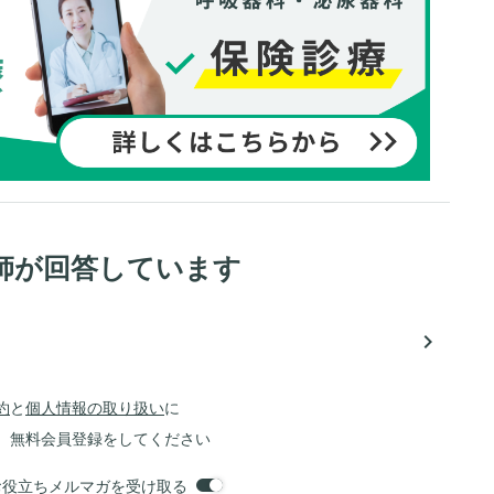
師が回答しています
navigate_next
約
と
個人情報の取り扱い
に
、無料会員登録をしてください
orsお役立ちメルマガを受け取る