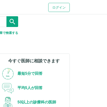
ログイン
search
章で検索する
今すぐ医師に相談できます
最短5分で回答
平均5人が回答
50以上の診療科の医師