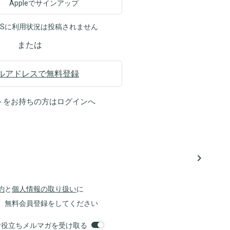
Appleでサインアップ
NSに利用状況は投稿されません
または
ルアドレスで無料登録
トをお持ちの方は
ログイン
へ
navigate_next
約
と
個人情報の取り扱い
に
、無料会員登録をしてください
orsお役立ちメルマガを受け取る