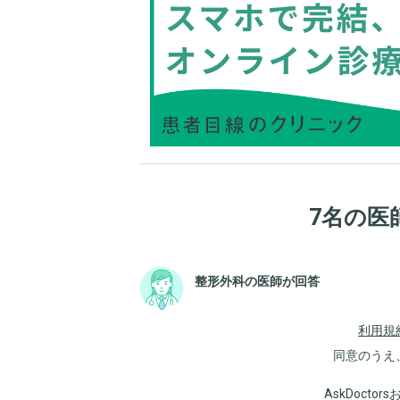
7名の医
整形外科の医師が回答
利用規
同意のうえ
AskDoct