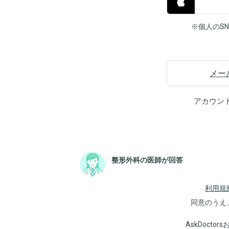
※個人のS
メー
アカウン
整形外科の医師が回答
利用規
同意のうえ
AskDoct