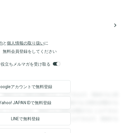
navigate_next
約
と
個人情報の取り扱い
に
、無料会員登録をしてください
orsお役立ちメルマガを受け取る
Googleアカウントで
無料登録
。登録すると回答を閲覧することができます。登録すると回
回答を閲覧することができます。登録すると回答を閲覧する
Yahoo! JAPAN ID
で無料登録
ることができます。登録すると回答を閲覧することができま
ます。登録すると回答を閲覧することができます。登録する
LINEで無料登録