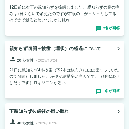
12日前に右下の親知らずを抜歯しました。 親知らずの傷の痛
みは5日くらいで消えたのですが右横の舌がヒリヒリしてる
ので舌で触ると硬いなにかに触れ...
2名が回答
navigate_next
親知らず切開＋抜歯（埋状）の経過について
person
20代/女性
-
2025/10/24
21日に親知らず4本抜歯（下2本は横向きにほぼ埋まっていた
ので切開）しました。 左側が結構辛い痛みです。（腫れは少
しだけです）ロキソニンが効い...
1名が回答
navigate_next
下親知らず抜歯後の固い腫れ
person
40代/女性
-
2026/01/26