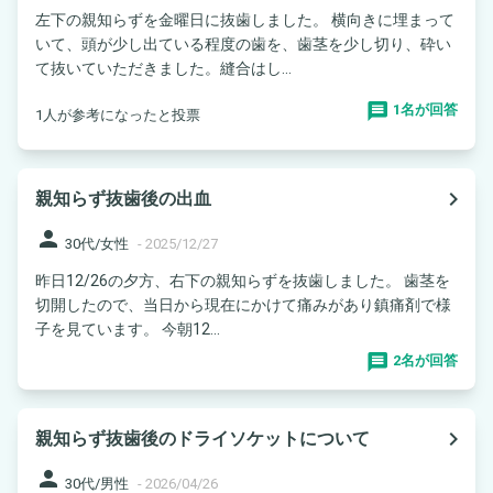
左下の親知らずを金曜日に抜歯しました。 横向きに埋まって
いて、頭が少し出ている程度の歯を、歯茎を少し切り、砕い
て抜いていただきました。縫合はし...
1名が回答
1人が参考になったと投票
navigate_next
親知らず抜歯後の出血
person
30代/女性
-
2025/12/27
昨日12/26の夕方、右下の親知らずを抜歯しました。 歯茎を
切開したので、当日から現在にかけて痛みがあり鎮痛剤で様
子を見ています。 今朝12...
2名が回答
navigate_next
親知らず抜歯後のドライソケットについて
person
30代/男性
-
2026/04/26