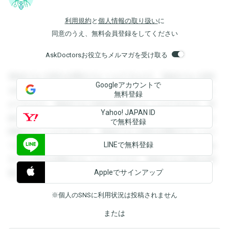
利用規約
と
個人情報の取り扱い
に
同意のうえ、無料会員登録をしてください
AskDoctorsお役立ちメルマガを受け取る
登録すると回答を閲覧することができます。登録すると回答
Googleアカウントで
を閲覧することができます。登録すると回答を閲覧すること
無料登録
ができます。登録すると回答を閲覧することができます。登
Yahoo! JAPAN ID
録すると回答を閲覧することができます。登録すると回答を
で無料登録
閲覧することができます。登録すると回答を閲覧することが
LINEで無料登録
できます。登録すると回答を閲覧することができます。登録
すると回答を閲覧することができます。登録すると回答を閲
Appleでサインアップ
覧することができます。
※個人のSNSに利用状況は投稿されません
または