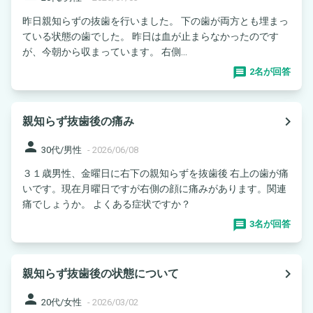
昨日親知らずの抜歯を行いました。 下の歯が両方とも埋まっ
ている状態の歯でした。 昨日は血が止まらなかったのです
が、今朝から収まっています。 右側...
2名が回答
navigate_next
親知らず抜歯後の痛み
person
30代/男性
-
2026/06/08
３１歳男性、金曜日に右下の親知らずを抜歯後 右上の歯が痛
いです。現在月曜日ですが右側の顔に痛みがあります。関連
痛でしょうか。 よくある症状ですか？
3名が回答
navigate_next
親知らず抜歯後の状態について
person
20代/女性
-
2026/03/02