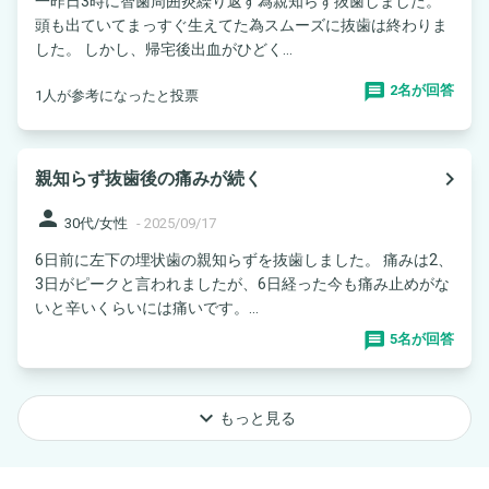
一昨日3時に智歯周囲炎繰り返す為親知らず抜歯しました。
頭も出ていてまっすぐ生えてた為スムーズに抜歯は終わりま
した。 しかし、帰宅後出血がひどく...
2名が回答
1人が参考になったと投票
navigate_next
親知らず抜歯後の痛みが続く
person
30代/女性
-
2025/09/17
6日前に左下の埋状歯の親知らずを抜歯しました。 痛みは2、
3日がピークと言われましたが、6日経った今も痛み止めがな
いと辛いくらいには痛いです。...
5名が回答
keyboard_arrow_down
もっと見る