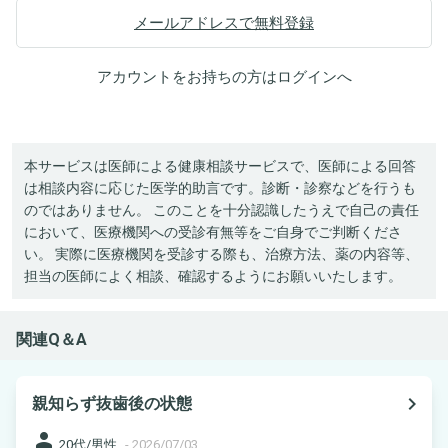
メールアドレスで無料登録
アカウントをお持ちの方は
ログイン
へ
本サービスは医師による健康相談サービスで、医師による回答
は相談内容に応じた医学的助言です。診断・診察などを行うも
のではありません。 このことを十分認識したうえで自己の責任
において、医療機関への受診有無等をご自身でご判断くださ
い。 実際に医療機関を受診する際も、治療方法、薬の内容等、
担当の医師によく相談、確認するようにお願いいたします。
関連Q＆A
navigate_next
親知らず抜歯後の状態
person
20代/男性
-
2026/07/03