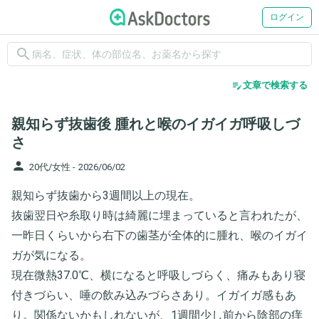
ログイン
search
edit_note
文章で検索する
親知らず抜歯後 腫れと喉のイガイガ呼吸しづ
さ
person
20代/女性 -
2026/06/02
親知らず抜歯から3週間以上の現在。
抜歯翌日や糸取り時は綺麗に埋まっていると言われたが、
一昨日くらいから右下の歯茎が全体的に腫れ、喉のイガイ
ガが気になる。
現在微熱37.0℃、横になると呼吸しづらく、痛みもあり寝
付きづらい、唾の飲み込みづらさあり。イガイガ感もあ
り。関係ないかもしれないが、1週間少し前から陰部の痒