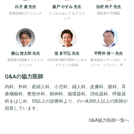
白月 遼 先生
森戸 やすみ 先生
法村 尚子 先生
患者目線のクリニック
どうかん山こどもクリニ
高松赤十字病院
ック
横山 啓太郎 先生
堤 多可弘 先生
平野井 啓一 先生
慈恵医大晴海トリトンク
VISION PARTNERメンタル
株式会社メディカル・マ
リニック
クリニック四谷
ジック・ジャパン、平野
井労働衛生コンサルタン
Q&Aの協力医師
ト事務所
内科、外科、産婦人科、小児科、婦人科、皮膚科、眼科、耳
鼻咽喉科、整形外科、精神科、循環器科、消化器科、呼吸器
科をはじめ、55以上の診療科より、のべ8,000人以上の医師が
回答しています。
Q&A協力医師一覧へ