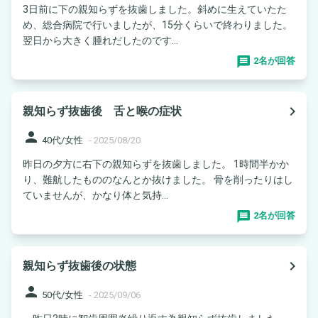
3日前に下の親知らずを抜歯しました。斜めに生えていたた
め、総合病院で行いましたが、15分くらいで終わりました。
翌日から大きく腫れだしたのです...
2名が回答
navigate_next
親知らず抜歯後 舌と喉の症状
person
40代/女性
-
2025/08/20
昨日の夕方に右下の親知らずを抜歯しました。 1時間半かか
り、難航したもののなんとか抜けました。 骨を削ったりはし
ていませんが、かなり体と気持...
2名が回答
navigate_next
親知らず抜歯後の状態
person
50代/女性
-
2025/09/06