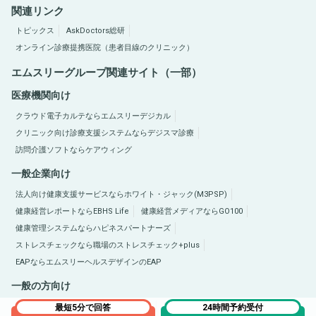
関連リンク
トピックス
AskDoctors総研
オンライン診療提携医院（患者目線のクリニック）
エムスリーグループ関連サイト（一部）
医療機関向け
クラウド電子カルテならエムスリーデジカル
クリニック向け診療支援システムならデジスマ診療
訪問介護ソフトならケアウィング
一般企業向け
法人向け健康支援サービスならホワイト・ジャック(M3PSP)
健康経営レポートならEBHS Life
健康経営メディアならGO100
健康管理システムならハピネスパートナーズ
ストレスチェックなら職場のストレスチェック+plus
EAPならエムスリーヘルスデザインのEAP
一般の方向け
医療総合サイトQLife（キューライフ）
肥満症総合サイトならひまんラボ
最短5分で回答
24時間予約受付